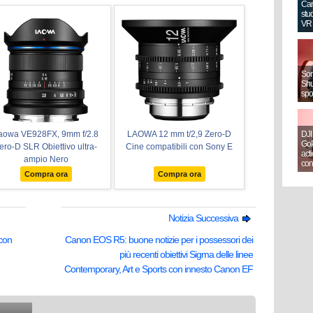
Can
stud
VR
Sony
Shut
spo
aowa VE928FX, 9mm f/2.8
LAOWA 12 mm t/2,9 Zero-D
DJI
GoP
ero-D SLR Obiettivo ultra-
Cine compatibili con Sony E
act
ampio Nero
con
Compra ora
Compra ora
Notizia Successiva
con
Canon EOS R5: buone notizie per i possessori dei
più recenti obiettivi Sigma delle linee
Contemporary, Art e Sports con innesto Canon EF