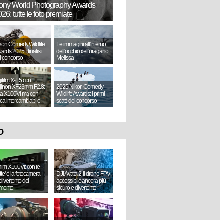
ony World Photography Awards
26: tutte le foto premiate
kon Comedy Wildlife
Le immagini all'interno
ards 2025: i finalisti
dell'occhio dell'uragano
l concorso
Melissa
jifilm X-E5 con
jinon XF23mm F2.8:
2025 Nikon Comedy
a X100VI ma con
Wildlife Awards: i primi
tica intercambiabile
scatti del concorso
O
ifilm X100VI: con le
ette' è la fotocamera
DJI Avata 2: il drone FPV
divertente del
accessibile ancora più
mento
sicuro e divertente