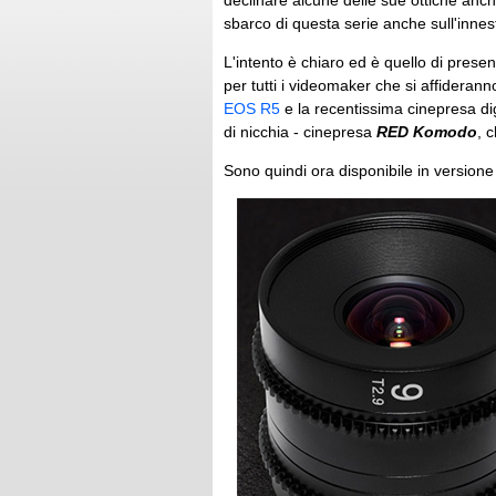
declinare alcune delle sue ottiche anc
sbarco di questa serie anche sull'inne
L'intento è chiaro ed è quello di prese
per tutti i videomaker che si affidera
EOS R5
e la recentissima cinepresa di
di nicchia - cinepresa
RED Komodo
, 
Sono quindi ora disponibile in version