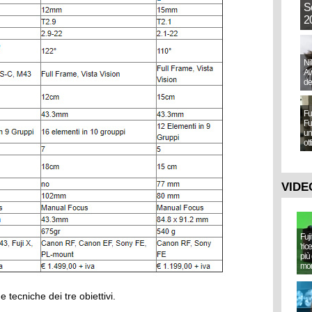
S
20
Ni
Aw
de
Fu
Fu
un
ot
VIDE
Fuj
'ric
più 
mo
e tecniche dei tre obiettivi.