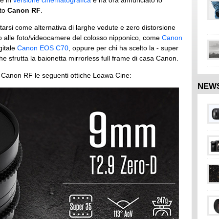
he in
versione cinematografica
e ha ora annunciato lo
sto
Canon RF
.
ntarsi come alternativa di larghe vedute e zero distorsione
nno alle foto/videocamere del colosso nipponico, come
Canon
gitale
Canon EOS C70
, oppure per chi ha scelto la - super
che sfrutta la baionetta mirrorless full frame di casa Canon.
e Canon RF le seguenti ottiche Loawa Cine:
NEW