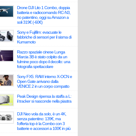
Drone DJI Lito 1 Combo, doppia
batteria e radiocomando RC-N3,
no patentino, oggi su Amazon a
soli 319€ (-60€)
Sony e Fujifilm: evacuate le
fabbriche di sensori per il sisma di
Kumamoto
Razzo spaziale cinese Lunga
Marcia 3B è stato colpito da un
fulmine poco dopo il decollo: una
fotografia spettacolare
Sony FX5: RAW interno X-OCN e
Open Gate arrivano dalla
VENICE 2 in un corpo compatto
Peak Design ripensa la staffa a L:
il tracker si nasconde nella piastra
DJI Neo vola da solo, è un 4K,
senza patentino: 139€, ma
l'offerta top è la Combo con 3
batterie e accessori a 100€ in più