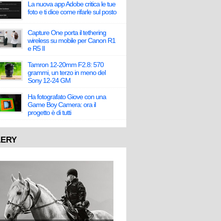
La nuova app Adobe critica le tue
foto e ti dice come rifarle sul posto
Capture One porta il tethering
wireless su mobile per Canon R1
e R5 II
Tamron 12-20mm F2.8: 570
grammi, un terzo in meno del
Sony 12-24 GM
Ha fotografato Giove con una
Game Boy Camera: ora il
progetto è di tutti
LERY