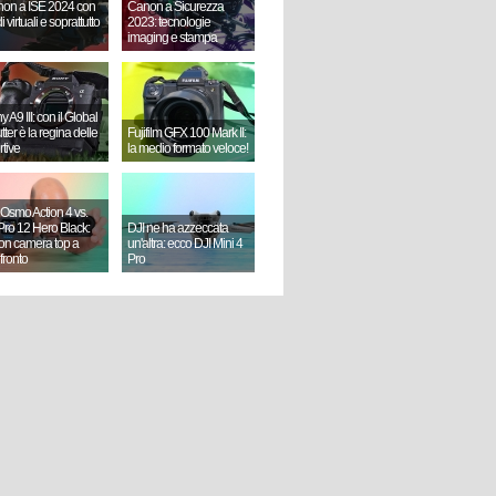
on a ISE 2024 con
Canon a Sicurezza
i virtuali e soprattutto
2023: tecnologie
imaging e stampa
 A9 III: con il Global
ter è la regina delle
Fujifilm GFX 100 Mark II:
rtive
la medio formato veloce!
 Osmo Action 4 vs.
ro 12 Hero Black:
DJI ne ha azzeccata
ion camera top a
un'altra: ecco DJI Mini 4
fronto
Pro