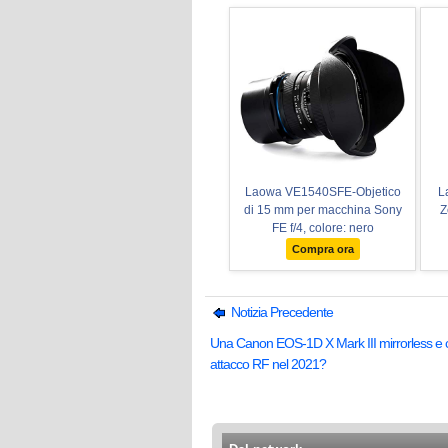
Laowa VE1540SFE-Objetico
L
di 15 mm per macchina Sony
Z
FE f/4, colore: nero
Compra ora
Notizia Precedente
Una Canon EOS-1D X Mark III mirrorless e 
attacco RF nel 2021?