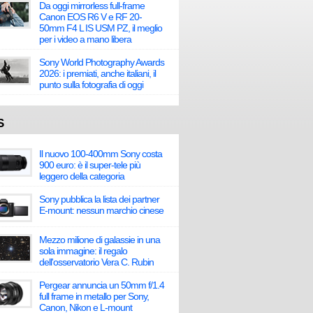
Da oggi mirrorless full-frame
Canon EOS R6 V e RF 20-
50mm F4 L IS USM PZ, il meglio
per i video a mano libera
Sony World Photography Awards
2026: i premiati, anche italiani, il
punto sulla fotografia di oggi
S
Il nuovo 100-400mm Sony costa
900 euro: è il super-tele più
leggero della categoria
Sony pubblica la lista dei partner
E-mount: nessun marchio cinese
Mezzo milione di galassie in una
sola immagine: il regalo
dell'osservatorio Vera C. Rubin
Pergear annuncia un 50mm f/1.4
full frame in metallo per Sony,
Canon, Nikon e L-mount