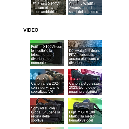
F2.8: una X100VI
Comedy Wildlife
ma con ottica
Awards: i primi
intercambiabile
scatti del concorso
VIDEO
Fujifilm X100VI: con
le 'ricette' è la
DJI Avata 2: il drone
fotocamera più
FPV accessibile
divertente del
ancora più sicuro e
momento
divertente
Canon a ISE 2024
Canon a Sicurezza
con studi virtuali e
2023: tecnologie
soprattutto VR
imaging e stampa
Sony A9 III: con il
Global Shutter è la
Fujifilm GFX 100
regina delle
Mark II: la medio
sportive
formato veloce!