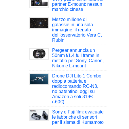
partner E-mount: nessun
marchio cinese
Mezzo milione di
galassie in una sola
immagine: il regalo
dell'osservatorio Vera C.
Rubin
Pergear annuncia un
50mm f/1.4 full frame in
metallo per Sony, Canon,
Nikon e L-mount
Drone DJI Lito 1 Combo,
doppia batteria e
radiocomando RC-N3,
no patentino, oggi su
Amazon a soli 319€
(-60€)
Sony e Fujifilm: evacuate
le fabbriche di sensori
per il sisma di Kumamoto