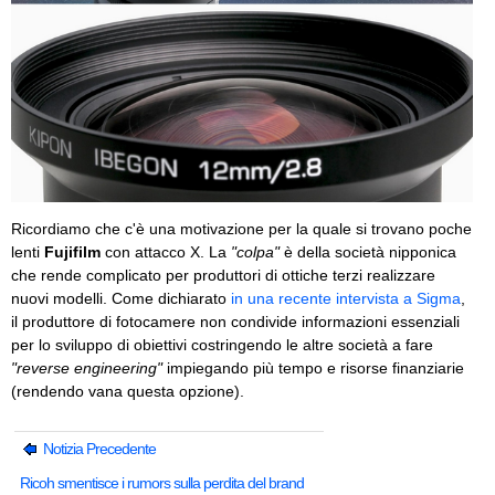
Ricordiamo che c'è una motivazione per la quale si trovano poche
lenti
Fujifilm
con attacco X. La
"colpa"
è della società nipponica
che rende complicato per produttori di ottiche terzi realizzare
nuovi modelli. Come dichiarato
in una recente intervista a Sigma
,
il produttore di fotocamere non condivide informazioni essenziali
per lo sviluppo di obiettivi costringendo le altre società a fare
"reverse engineering"
impiegando più tempo e risorse finanziarie
(rendendo vana questa opzione).
Notizia Precedente
Ricoh smentisce i rumors sulla perdita del brand