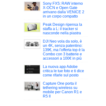
Sony FX5: RAW interno
X-OCN e Open Gate
arrivano dalla VENICE 2
in un corpo compatto
Peak Design ripensa la
staffa a L: il tracker si
nasconde nella piastra
DJI Neo vola da solo, è
un 4K, senza patentino:
139€, ma l'offerta top è la
Combo con 3 batterie e
accessori a 100€ in più
La nuova app Adobe
critica le tue foto e ti dice
come rifarle sul posto
Capture One porta il
tethering wireless su
mobile per Canon R1 e
R5 II