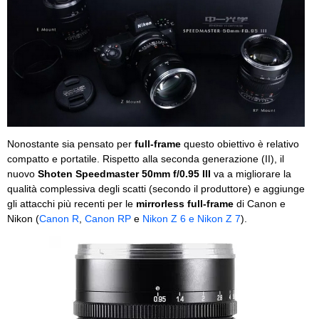
Nonostante sia pensato per
full-frame
questo obiettivo è relativo
compatto e portatile. Rispetto alla seconda generazione (II), il
nuovo
Shoten Speedmaster 50mm f/0.95 III
va a migliorare la
qualità complessiva degli scatti (secondo il produttore) e aggiunge
gli attacchi più recenti per le
mirrorless full-frame
di Canon e
Nikon (
Canon R
,
Canon RP
e
Nikon Z 6 e Nikon Z 7
).