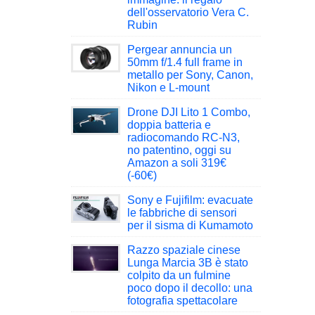
dell'osservatorio Vera C.
Rubin
Pergear annuncia un
50mm f/1.4 full frame in
metallo per Sony, Canon,
Nikon e L-mount
Drone DJI Lito 1 Combo,
doppia batteria e
radiocomando RC-N3,
no patentino, oggi su
Amazon a soli 319€
(-60€)
Sony e Fujifilm: evacuate
le fabbriche di sensori
per il sisma di Kumamoto
Razzo spaziale cinese
Lunga Marcia 3B è stato
colpito da un fulmine
poco dopo il decollo: una
fotografia spettacolare