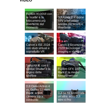
VIDEO
Fujifilm X100VI: con
le 'ricette' è la
DJI Avata 2: il drone
fotocamera più
FPV accessibile
divertente del
ancora più sicuro e
momento
divertente
Canon a ISE 2024
Canon a Sicurezza
con studi virtuali e
2023: tecnologie
soprattutto VR
imaging e stampa
Sony A9 III: con il
Global Shutter è la
Fujifilm GFX 100
regina delle
Mark II: la medio
sportive
formato veloce!
DJI Osmo Action 4
vs. GoPro 12 Hero
Black: action
DJI ne ha azzeccata
camera top a
un'altra: ecco DJI
confronto
Mini 4 Pro