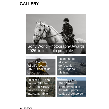
GALLERY
Sony World Photography Awards
2026: tutte le foto premiate
Le immagini
Nikon Comedy
all'interno
Wildlife Awards
dell'occhio
2025: i finalisti del
dell'uragano
concorso
Melissa
Fujifilm X-E5 con
Fujinon XF23mm
2025 Nikon
F2.8: una X100VI
Comedy Wildlife
ma con ottica
Awards: i primi
intercambiabile
scatti del concorso