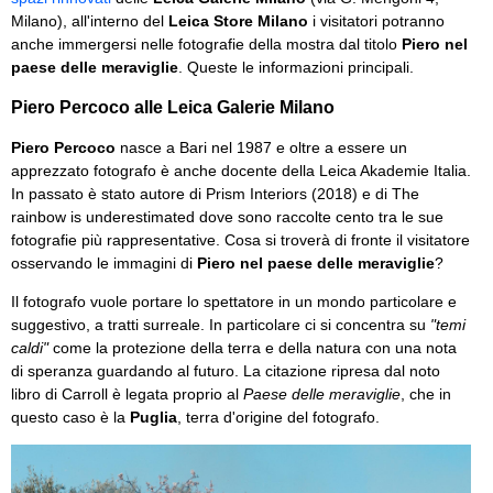
Milano), all'interno del
Leica Store Milano
i visitatori potranno
anche immergersi nelle fotografie della mostra dal titolo
Piero nel
paese delle meraviglie
. Queste le informazioni principali.
Piero Percoco alle Leica Galerie Milano
Piero Percoco
nasce a Bari nel 1987 e oltre a essere un
apprezzato fotografo è anche docente della Leica Akademie Italia.
In passato è stato autore di Prism Interiors (2018) e di The
rainbow is underestimated dove sono raccolte cento tra le sue
fotografie più rappresentative. Cosa si troverà di fronte il visitatore
osservando le immagini di
Piero nel paese delle meraviglie
?
Il fotografo vuole portare lo spettatore in un mondo particolare e
suggestivo, a tratti surreale. In particolare ci si concentra su
"temi
caldi"
come la protezione della terra e della natura con una nota
di speranza guardando al futuro. La citazione ripresa dal noto
libro di Carroll è legata proprio al
Paese delle meraviglie
, che in
questo caso è la
Puglia
, terra d'origine del fotografo.