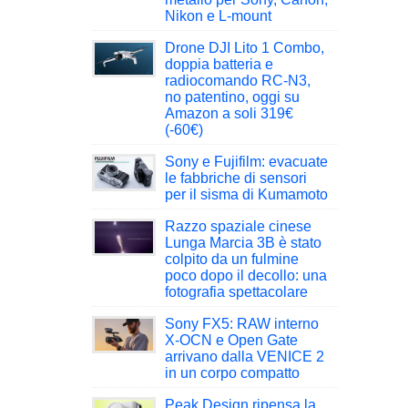
Nikon e L-mount
Drone DJI Lito 1 Combo,
doppia batteria e
radiocomando RC-N3,
no patentino, oggi su
Amazon a soli 319€
(-60€)
Sony e Fujifilm: evacuate
le fabbriche di sensori
per il sisma di Kumamoto
Razzo spaziale cinese
Lunga Marcia 3B è stato
colpito da un fulmine
poco dopo il decollo: una
fotografia spettacolare
Sony FX5: RAW interno
X-OCN e Open Gate
arrivano dalla VENICE 2
in un corpo compatto
Peak Design ripensa la