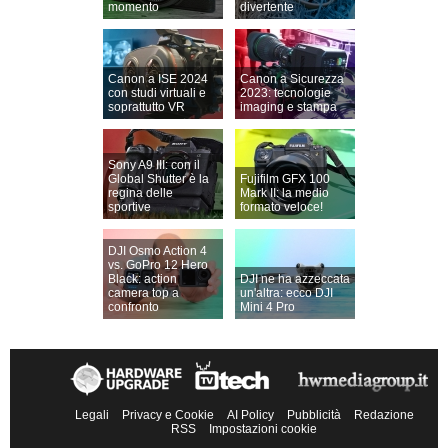
momento
divertente
Canon a ISE 2024
Canon a Sicurezza
con studi virtuali e
2023: tecnologie
soprattutto VR
imaging e stampa
Sony A9 III: con il
Global Shutter è la
Fujifilm GFX 100
regina delle
Mark II: la medio
sportive
formato veloce!
DJI Osmo Action 4
vs. GoPro 12 Hero
Black: action
DJI ne ha azzeccata
camera top a
un'altra: ecco DJI
confronto
Mini 4 Pro
Legali
Privacy e Cookie
AI Policy
Pubblicità
Redazione
RSS
Impostazioni cookie