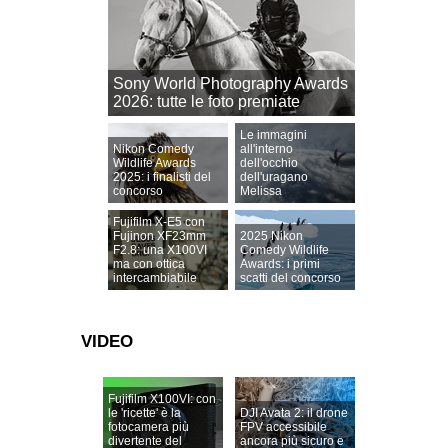
Sony World Photography Awards
2026: tutte le foto premiate
Le immagini
Nikon Comedy
all'interno
Wildlife Awards
dell'occhio
2025: i finalisti del
dell'uragano
concorso
Melissa
Fujifilm X-E5 con
Fujinon XF23mm
2025 Nikon
F2.8: una X100VI
Comedy Wildlife
ma con ottica
Awards: i primi
intercambiabile
scatti del concorso
VIDEO
Fujifilm X100VI: con
le 'ricette' è la
DJI Avata 2: il drone
fotocamera più
FPV accessibile
divertente del
ancora più sicuro e