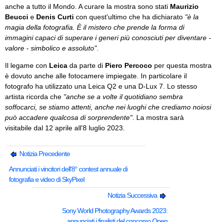
anche a tutto il Mondo. A curare la mostra sono stati
Maurizio
Beucci
e
Denis Curti
con quest'ultimo che ha dichiarato
"è la
magia della fotografia. È il mistero che prende la forma di
immagini capaci di superare i generi più conosciuti per diventare -
valore - simbolico e assoluto"
.
Il legame con
Leica
da parte di
Piero Percoco
per questa mostra
è dovuto anche alle fotocamere impiegate. In particolare il
fotografo ha utilizzato una Leica Q2 e una D-Lux 7. Lo stesso
artista ricorda che
"anche se a volte il quotidiano sembra
soffocarci, se stiamo attenti, anche nei luoghi che crediamo noiosi
può accadere qualcosa di sorprendente"
. La mostra sarà
visitabile dal 12 aprile all'8 luglio 2023.
Notizia Precedente
Annunciati i vincitori dell'8° contest annuale di
fotografia e video di SkyPixel
Notizia Successiva
Sony World Photography Awards 2023:
annunciati i finalisti del concorso Open