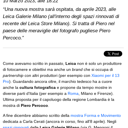
10 Marzo 2023, alle 18:22
“Una nuova mostra sarà ospitata, da aprile 2023, alle
Leica Galerie Milano (all'interno degli spazi rinnovati di
recente del Leica Store Milano). Si tratta di Piero nel
paese delle meraviglie del fotografo pugliese Piero
Percoco.”
Come avevamo scritto in passato,
Leica
non è solo un produttore
di fotocamere e obiettivi ma anche un
brand
che si occupa di
partnership
con altri produttori (per esempio con
Xiaomi per il 13
Pro
). Guardando ancora oltre, il marchio tedesco ha a cuore
anche la
cultura fotografica
e propone da tempo mostre in
diverse parti d'Italia (per esempio a
Roma
, Milano e Firenze).
Ultima proposta per il capoluogo della regione Lombardia è la
mostra di
Piero Percoco
.
A fine dicembre abbiamo scritto della
mostra Forma e Movimento
dedicata a Carla Cerati (ancora in corso, fino all'8 aprile). Negli
spazi rinnovati
delle
Leica Galerie Milano
(via G. Mengoni 4,