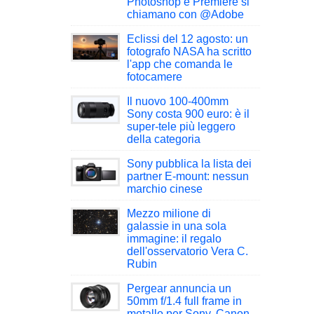
Photoshop e Premiere si
chiamano con @Adobe
Eclissi del 12 agosto: un
fotografo NASA ha scritto
l'app che comanda le
fotocamere
Il nuovo 100-400mm
Sony costa 900 euro: è il
super-tele più leggero
della categoria
Sony pubblica la lista dei
partner E-mount: nessun
marchio cinese
Mezzo milione di
galassie in una sola
immagine: il regalo
dell'osservatorio Vera C.
Rubin
Pergear annuncia un
50mm f/1.4 full frame in
metallo per Sony, Canon,