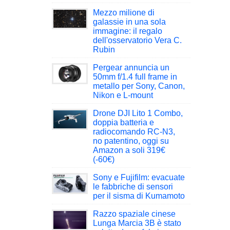
Mezzo milione di
galassie in una sola
immagine: il regalo
dell'osservatorio Vera C.
Rubin
Pergear annuncia un
50mm f/1.4 full frame in
metallo per Sony, Canon,
Nikon e L-mount
Drone DJI Lito 1 Combo,
doppia batteria e
radiocomando RC-N3,
no patentino, oggi su
Amazon a soli 319€
(-60€)
Sony e Fujifilm: evacuate
le fabbriche di sensori
per il sisma di Kumamoto
Razzo spaziale cinese
Lunga Marcia 3B è stato