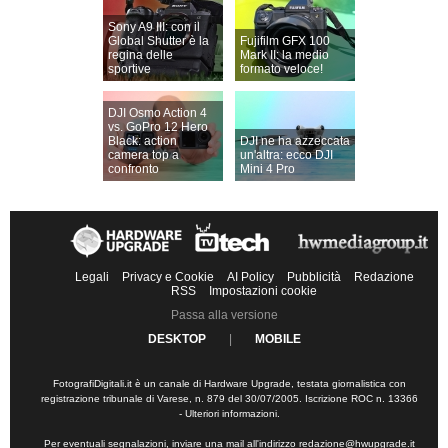
Sony A9 III: con il
Global Shutter è la
Fujifilm GFX 100
regina delle
Mark II: la medio
sportive
formato veloce!
DJI Osmo Action 4
vs. GoPro 12 Hero
Black: action
DJI ne ha azzeccata
camera top a
un'altra: ecco DJI
confronto
Mini 4 Pro
Legali
Privacy e Cookie
AI Policy
Pubblicità
Redazione
RSS
Impostazioni cookie
Passa alla versione
DESKTOP
|
MOBILE
FotografiDigitali.it è un canale di Hardware Upgrade, testata giornalistica con
registrazione tribunale di Varese, n. 879 del 30/07/2005. Iscrizione ROC n. 13366
-
Ulteriori informazioni
.
Per eventuali segnalazioni, inviare una mail all'indirizzo
redazione@hwupgrade.it