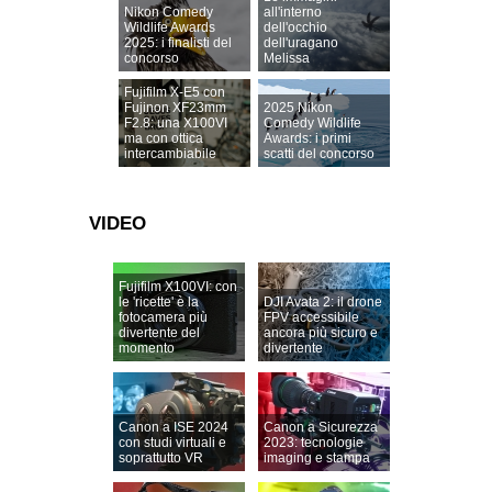
Nikon Comedy
all'interno
Wildlife Awards
dell'occhio
2025: i finalisti del
dell'uragano
concorso
Melissa
Fujifilm X-E5 con
Fujinon XF23mm
2025 Nikon
F2.8: una X100VI
Comedy Wildlife
ma con ottica
Awards: i primi
intercambiabile
scatti del concorso
VIDEO
Fujifilm X100VI: con
le 'ricette' è la
DJI Avata 2: il drone
fotocamera più
FPV accessibile
divertente del
ancora più sicuro e
momento
divertente
Canon a ISE 2024
Canon a Sicurezza
con studi virtuali e
2023: tecnologie
soprattutto VR
imaging e stampa