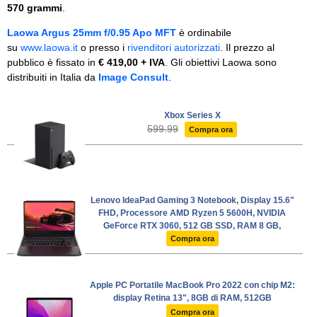
570 grammi
.
Laowa Argus 25mm f/0.95 Apo MFT
è ordinabile
su
www.laowa.it
o presso i
rivenditori autorizzati
. Il prezzo al
pubblico è fissato in
€ 419,00 + IVA
. Gli obiettivi Laowa sono
distribuiti in Italia da
Image Consult
.
Xbox Series X
599.99
Compra ora
Lenovo IdeaPad Gaming 3 Notebook, Display 15.6"
FHD, Processore AMD Ryzen 5 5600H, NVIDIA
GeForce RTX 3060, 512 GB SSD, RAM 8 GB,
Windows 11, Tastiera retroilluminata bianca -
Compra ora
Shadow Black
Apple PC Portatile MacBook Pro 2022 con chip M2:
display Retina 13", 8GB di RAM, 512GB
Compra ora