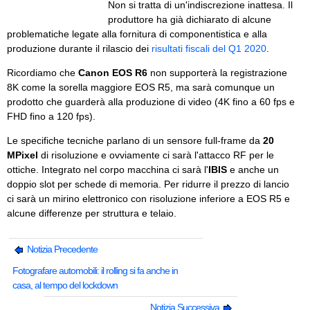
Non si tratta di un'indiscrezione inattesa. Il
produttore ha già dichiarato di alcune
problematiche legate alla fornitura di componentistica e alla
produzione durante il rilascio dei
risultati fiscali del Q1 2020
.
Ricordiamo che
Canon EOS R6
non supporterà la registrazione
8K come la sorella maggiore EOS R5, ma sarà comunque un
prodotto che guarderà alla produzione di video (4K fino a 60 fps e
FHD fino a 120 fps).
Le specifiche tecniche parlano di un sensore full-frame da
20
MPixel
di risoluzione e ovviamente ci sarà l'attacco RF per le
ottiche. Integrato nel corpo macchina ci sarà l'
IBIS
e anche un
doppio slot per schede di memoria. Per ridurre il prezzo di lancio
ci sarà un mirino elettronico con risoluzione inferiore a EOS R5 e
alcune differenze per struttura e telaio.
Notizia Precedente
Fotografare automobili: il rolling si fa anche in
casa, al tempo del lockdown
Notizia Successiva