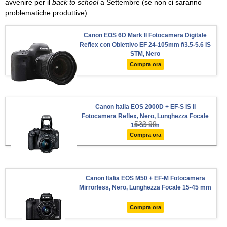
avvenire per il
back to school
a Settembre (se non ci saranno
problematiche produttive).
Canon EOS 6D Mark II Fotocamera Digitale
Reflex con Obiettivo EF 24-105mm f/3.5-5.6 IS
STM, Nero
Compra ora
Canon Italia EOS 2000D + EF-S IS II
Fotocamera Reflex, Nero, Lunghezza Focale
522.99
18-55 mm
Compra ora
Canon Italia EOS M50 + EF-M Fotocamera
Mirrorless, Nero, Lunghezza Focale 15-45 mm
Compra ora