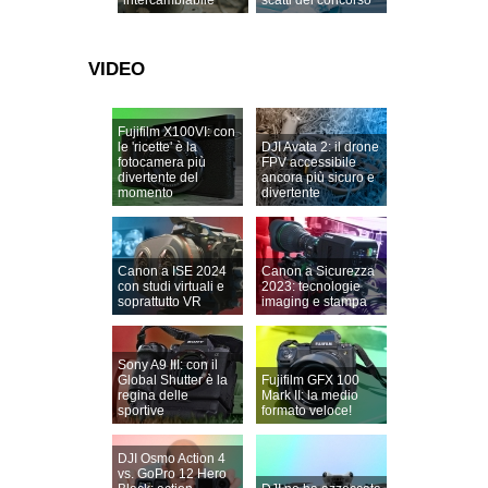
intercambiabile
scatti del concorso
VIDEO
Fujifilm X100VI: con
le 'ricette' è la
DJI Avata 2: il drone
fotocamera più
FPV accessibile
divertente del
ancora più sicuro e
momento
divertente
Canon a ISE 2024
Canon a Sicurezza
con studi virtuali e
2023: tecnologie
soprattutto VR
imaging e stampa
Sony A9 III: con il
Global Shutter è la
Fujifilm GFX 100
regina delle
Mark II: la medio
sportive
formato veloce!
DJI Osmo Action 4
vs. GoPro 12 Hero