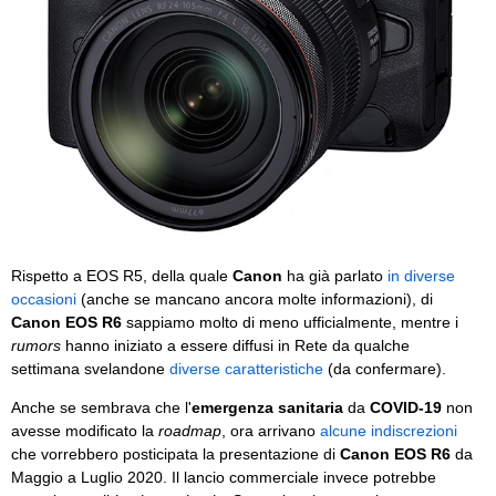
Rispetto a EOS R5, della quale
Canon
ha già parlato
in diverse
occasioni
(anche se mancano ancora molte informazioni), di
Canon EOS R6
sappiamo molto di meno ufficialmente, mentre i
rumors
hanno iniziato a essere diffusi in Rete da qualche
settimana svelandone
diverse caratteristiche
(da confermare).
Anche se sembrava che l'
emergenza sanitaria
da
COVID-19
non
avesse modificato la
roadmap
, ora arrivano
alcune indiscrezioni
che vorrebbero posticipata la presentazione di
Canon EOS R6
da
Maggio a Luglio 2020. Il lancio commerciale invece potrebbe