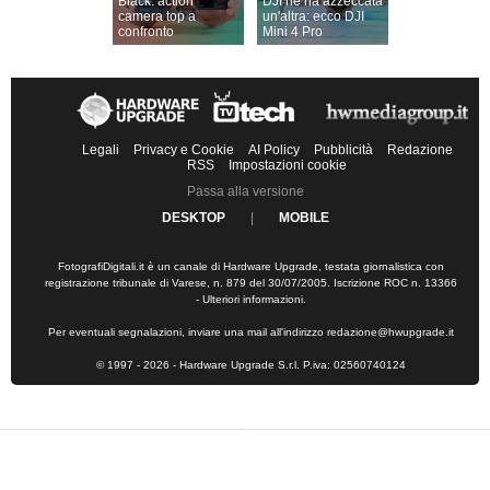
Black: action
DJI ne ha azzeccata
camera top a
un'altra: ecco DJI
confronto
Mini 4 Pro
Legali
Privacy e Cookie
AI Policy
Pubblicità
Redazione
RSS
Impostazioni cookie
Passa alla versione
DESKTOP
|
MOBILE
FotografiDigitali.it è un canale di Hardware Upgrade, testata giornalistica con
registrazione tribunale di Varese, n. 879 del 30/07/2005. Iscrizione ROC n. 13366
-
Ulteriori informazioni
.
Per eventuali segnalazioni, inviare una mail all'indirizzo
redazione@hwupgrade.it
© 1997 - 2026 - Hardware Upgrade S.r.l. P.iva: 02560740124