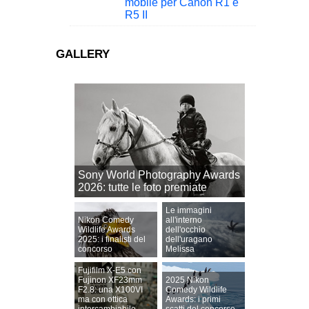
mobile per Canon R1 e
R5 II
GALLERY
Sony World Photography Awards
2026: tutte le foto premiate
Le immagini
Nikon Comedy
all'interno
Wildlife Awards
dell'occhio
2025: i finalisti del
dell'uragano
concorso
Melissa
Fujifilm X-E5 con
Fujinon XF23mm
2025 Nikon
F2.8: una X100VI
Comedy Wildlife
ma con ottica
Awards: i primi