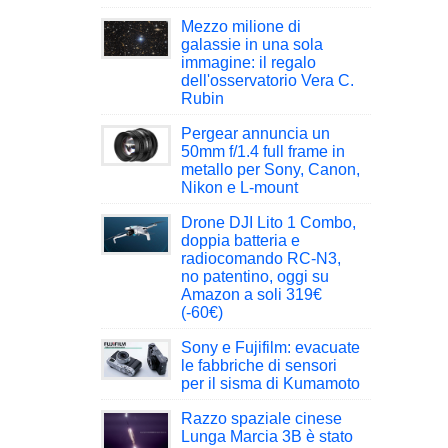
Mezzo milione di
galassie in una sola
immagine: il regalo
dell'osservatorio Vera C.
Rubin
Pergear annuncia un
50mm f/1.4 full frame in
metallo per Sony, Canon,
Nikon e L-mount
Drone DJI Lito 1 Combo,
doppia batteria e
radiocomando RC-N3,
no patentino, oggi su
Amazon a soli 319€
(-60€)
Sony e Fujifilm: evacuate
le fabbriche di sensori
per il sisma di Kumamoto
Razzo spaziale cinese
Lunga Marcia 3B è stato