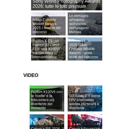
Sony World Photography Awards
2026: tutte le foto premiate
Le immagini
Nikon Comedy
all'interno
Wildlife Awards
dell'occhio
2025: i finalisti del
dell'uragano
concorso
Melissa
Fujifilm X-E5 con
Fujinon XF23mm
2025 Nikon
F2.8: una X100VI
Comedy Wildlife
ma con ottica
Awards: i primi
intercambiabile
scatti del concorso
VIDEO
Fujifilm X100VI: con
le 'ricette' è la
DJI Avata 2: il drone
fotocamera più
FPV accessibile
divertente del
ancora più sicuro e
momento
divertente
Canon a ISE 2024
Canon a Sicurezza