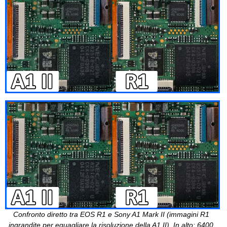
Confronto diretto tra EOS R1 e Sony A1 Mark II (immagini R1
ingrandite per eguagliare la risoluzione della A1 II). In alto: 6400