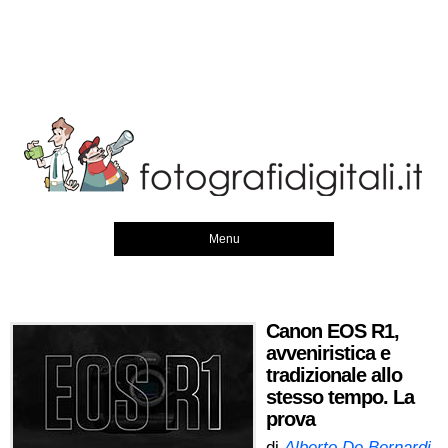
Menu
Canon EOS R1,
avveniristica e
tradizionale allo
stesso tempo. La
prova
di
Alberto De Bernardi