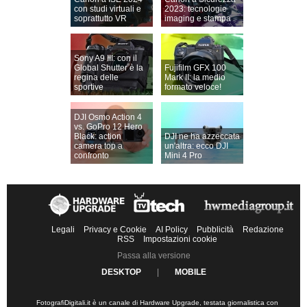
con studi virtuali e
2023: tecnologie
soprattutto VR
imaging e stampa
Sony A9 III: con il
Global Shutter è la
Fujifilm GFX 100
regina delle
Mark II: la medio
sportive
formato veloce!
DJI Osmo Action 4
vs. GoPro 12 Hero
Black: action
DJI ne ha azzeccata
camera top a
un'altra: ecco DJI
confronto
Mini 4 Pro
Legali
Privacy e Cookie
AI Policy
Pubblicità
Redazione
RSS
Impostazioni cookie
Passa alla versione
DESKTOP
|
MOBILE
FotografiDigitali.it è un canale di Hardware Upgrade, testata giornalistica con