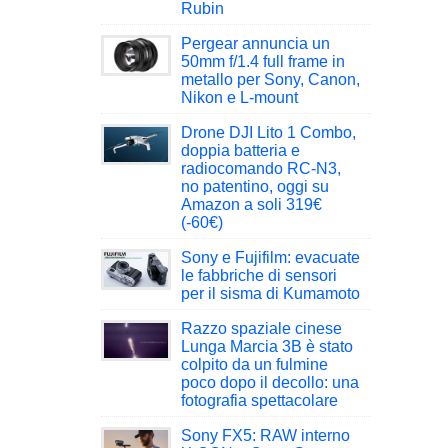
Rubin
Pergear annuncia un
50mm f/1.4 full frame in
metallo per Sony, Canon,
Nikon e L-mount
Drone DJI Lito 1 Combo,
doppia batteria e
radiocomando RC-N3,
no patentino, oggi su
Amazon a soli 319€
(-60€)
Sony e Fujifilm: evacuate
le fabbriche di sensori
per il sisma di Kumamoto
Razzo spaziale cinese
Lunga Marcia 3B è stato
colpito da un fulmine
poco dopo il decollo: una
fotografia spettacolare
Sony FX5: RAW interno