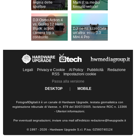
regina delle
Mark II: la medio
sportive
formato veloce!
DJI Osmo Action 4
vs. GoPro 12 Hero
Black: action
DJI ne ha azzeccata
camera top a
un'altra: ecco DJI
confronto
Mini 4 Pro
Legali
Privacy e Cookie
AI Policy
Pubblicità
Redazione
RSS
Impostazioni cookie
Passa alla versione
DESKTOP
|
MOBILE
FotografiDigitali.it è un canale di Hardware Upgrade, testata giornalistica con
registrazione tribunale di Varese, n. 879 del 30/07/2005. Iscrizione ROC n. 13366
-
Ulteriori informazioni
.
Per eventuali segnalazioni, inviare una mail all'indirizzo
redazione@hwupgrade.it
© 1997 - 2026 - Hardware Upgrade S.r.l. P.iva: 02560740124