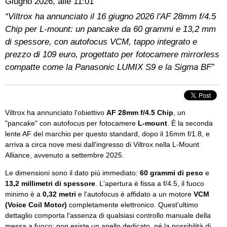
Giugno 2026, alle 11:01
“Viltrox ha annunciato il 16 giugno 2026 l'AF 28mm f/4.5
Chip per L-mount: un pancake da 60 grammi e 13,2 mm
di spessore, con autofocus VCM, tappo integrato e
prezzo di 109 euro, progettato per fotocamere mirrorless
compatte come la Panasonic LUMIX S9 e la Sigma BF”
Viltrox ha annunciato l'obiettivo
AF 28mm f/4.5 Chip
, un
"pancake" con autofocus per fotocamere
L-mount
. È la seconda
lente AF del marchio per questo standard, dopo il 16mm f/1.8, e
arriva a circa nove mesi dall'ingresso di Viltrox nella L-Mount
Alliance, avvenuto a settembre 2025.
Le dimensioni sono il dato più immediato:
60 grammi di peso
e
13,2 millimetri di spessore
. L'apertura è fissa a f/4.5, il fuoco
minimo è a
0,32 metri
e l'autofocus è affidato a un motore
VCM
(Voice Coil Motor)
completamente elettronico. Quest'ultimo
dettaglio comporta l'assenza di qualsiasi controllo manuale della
messa a fuoco: non esiste un anello dedicato, né la possibilità di