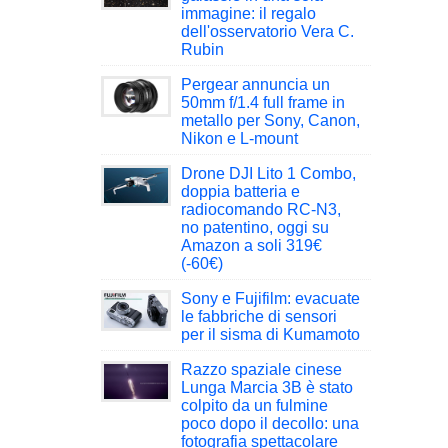
immagine: il regalo
dell'osservatorio Vera C.
Rubin
Pergear annuncia un
50mm f/1.4 full frame in
metallo per Sony, Canon,
Nikon e L-mount
Drone DJI Lito 1 Combo,
doppia batteria e
radiocomando RC-N3,
no patentino, oggi su
Amazon a soli 319€
(-60€)
Sony e Fujifilm: evacuate
le fabbriche di sensori
per il sisma di Kumamoto
Razzo spaziale cinese
Lunga Marcia 3B è stato
colpito da un fulmine
poco dopo il decollo: una
fotografia spettacolare