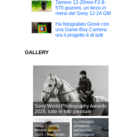
Tamron 12-20mm F2.8:
570 grammi, un terzo in
meno del Sony 12-24 GM
Ha fotografato Giove con
una Game Boy Camera:
ora il progetto è di tutti
GALLERY
Sony World Photography Awards
2026: tutte le foto premiate
Le immagini
Nikon Comedy
all'interno
Wildlife Awards
dell'occhio
2025: i finalisti del
dell'uragano