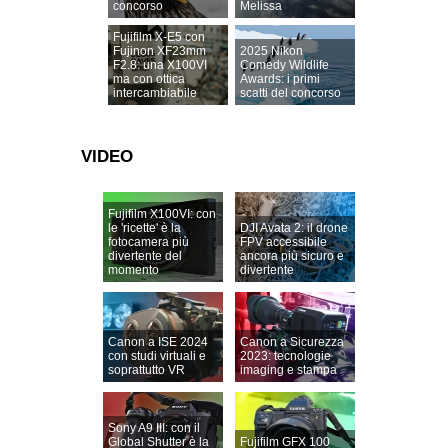
concorso
Melissa
Fujifilm X-E5 con
Fujinon XF23mm
2025 Nikon
F2.8: una X100VI
Comedy Wildlife
ma con ottica
Awards: i primi
intercambiabile
scatti del concorso
VIDEO
Fujifilm X100VI: con
le 'ricette' è la
DJI Avata 2: il drone
fotocamera più
FPV accessibile
divertente del
ancora più sicuro e
momento
divertente
Canon a ISE 2024
Canon a Sicurezza
con studi virtuali e
2023: tecnologie
soprattutto VR
imaging e stampa
Sony A9 III: con il
Global Shutter è la
Fujifilm GFX 100