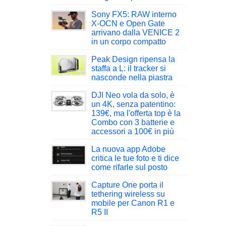
Sony FX5: RAW interno
X-OCN e Open Gate
arrivano dalla VENICE 2
in un corpo compatto
Peak Design ripensa la
staffa a L: il tracker si
nasconde nella piastra
DJI Neo vola da solo, è
un 4K, senza patentino:
139€, ma l'offerta top è la
Combo con 3 batterie e
accessori a 100€ in più
La nuova app Adobe
critica le tue foto e ti dice
come rifarle sul posto
Capture One porta il
tethering wireless su
mobile per Canon R1 e
R5 II