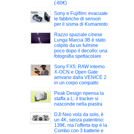
(-60€)
Sony e Fujifilm: evacuate
le fabbriche di sensori
per il sisma di Kumamoto
Razzo spaziale cinese
Lunga Marcia 3B è stato
colpito da un fulmine
poco dopo il decollo: una
fotografia spettacolare
Sony FX5: RAW interno
X-OCN e Open Gate
arrivano dalla VENICE 2
in un corpo compatto
Peak Design ripensa la
staffa a L: il tracker si
nasconde nella piastra
DJI Neo vola da solo, è
un 4K, senza patentino:
139€, ma l'offerta top è la
Combo con 3 batterie e