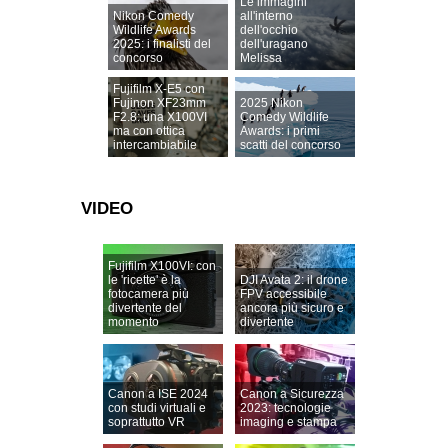
Le immagini
Nikon Comedy
all'interno
Wildlife Awards
dell'occhio
2025: i finalisti del
dell'uragano
concorso
Melissa
Fujifilm X-E5 con
Fujinon XF23mm
2025 Nikon
F2.8: una X100VI
Comedy Wildlife
ma con ottica
Awards: i primi
intercambiabile
scatti del concorso
VIDEO
Fujifilm X100VI: con
le 'ricette' è la
DJI Avata 2: il drone
fotocamera più
FPV accessibile
divertente del
ancora più sicuro e
momento
divertente
Canon a ISE 2024
Canon a Sicurezza
con studi virtuali e
2023: tecnologie
soprattutto VR
imaging e stampa