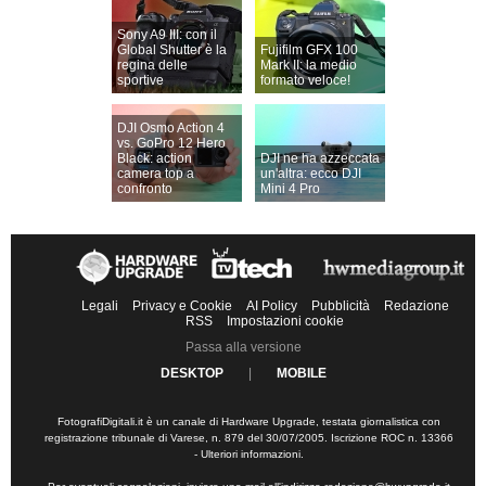
Sony A9 III: con il
Global Shutter è la
Fujifilm GFX 100
regina delle
Mark II: la medio
sportive
formato veloce!
DJI Osmo Action 4
vs. GoPro 12 Hero
Black: action
DJI ne ha azzeccata
camera top a
un'altra: ecco DJI
confronto
Mini 4 Pro
Legali
Privacy e Cookie
AI Policy
Pubblicità
Redazione
RSS
Impostazioni cookie
Passa alla versione
DESKTOP
|
MOBILE
FotografiDigitali.it è un canale di Hardware Upgrade, testata giornalistica con
registrazione tribunale di Varese, n. 879 del 30/07/2005. Iscrizione ROC n. 13366
-
Ulteriori informazioni
.