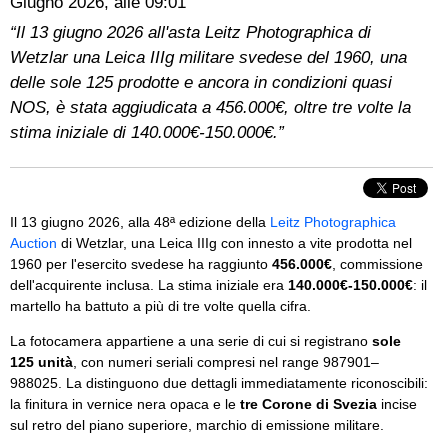
Giugno 2026, alle 09:01
“Il 13 giugno 2026 all'asta Leitz Photographica di
Wetzlar una Leica IIIg militare svedese del 1960, una
delle sole 125 prodotte e ancora in condizioni quasi
NOS, è stata aggiudicata a 456.000€, oltre tre volte la
stima iniziale di 140.000€-150.000€.”
Il 13 giugno 2026, alla 48ª edizione della
Leitz Photographica
Auction
di Wetzlar, una Leica IIIg con innesto a vite prodotta nel
1960 per l'esercito svedese ha raggiunto
456.000€
, commissione
dell'acquirente inclusa. La stima iniziale era
140.000€-150.000€
: il
martello ha battuto a più di tre volte quella cifra.
La fotocamera appartiene a una serie di cui si registrano
sole
125 unità
, con numeri seriali compresi nel range 987901–
988025. La distinguono due dettagli immediatamente riconoscibili:
la finitura in vernice nera opaca e le
tre Corone di Svezia
incise
sul retro del piano superiore, marchio di emissione militare.