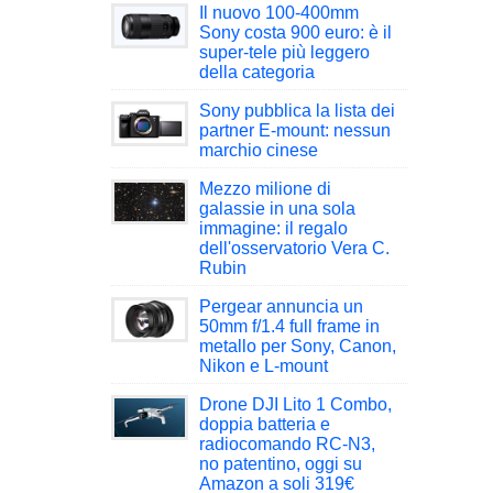
Il nuovo 100-400mm
Sony costa 900 euro: è il
super-tele più leggero
della categoria
Sony pubblica la lista dei
partner E-mount: nessun
marchio cinese
Mezzo milione di
galassie in una sola
immagine: il regalo
dell'osservatorio Vera C.
Rubin
Pergear annuncia un
50mm f/1.4 full frame in
metallo per Sony, Canon,
Nikon e L-mount
Drone DJI Lito 1 Combo,
doppia batteria e
radiocomando RC-N3,
no patentino, oggi su
Amazon a soli 319€