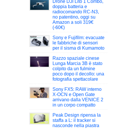
Drone DJI Lito 1 Combo,
doppia batteria e
radiocomando RC-N3,
no patentino, oggi su
Amazon a soli 319€
(-60€)
Sony e Fujifilm: evacuate
le fabbriche di sensori
per il sisma di Kumamoto
Razzo spaziale cinese
Lunga Marcia 3B è stato
colpito da un fulmine
poco dopo il decollo: una
fotografia spettacolare
Sony FX5: RAW interno
X-OCN e Open Gate
arrivano dalla VENICE 2
in un corpo compatto
Peak Design ripensa la
staffa a L: il tracker si
nasconde nella piastra