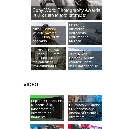
Sony World Photography Awards
2026: tutte le foto premiate
Le immagini
Nikon Comedy
all'interno
Wildlife Awards
dell'occhio
2025: i finalisti del
dell'uragano
concorso
Melissa
Fujifilm X-E5 con
Fujinon XF23mm
2025 Nikon
F2.8: una X100VI
Comedy Wildlife
ma con ottica
Awards: i primi
intercambiabile
scatti del concorso
VIDEO
Fujifilm X100VI: con
le 'ricette' è la
DJI Avata 2: il drone
fotocamera più
FPV accessibile
divertente del
ancora più sicuro e
momento
divertente