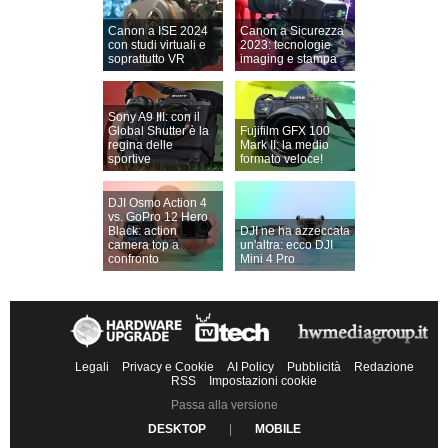
Canon a ISE 2024
Canon a Sicurezza
con studi virtuali e
2023: tecnologie
soprattutto VR
imaging e stampa
Sony A9 III: con il
Global Shutter è la
Fujifilm GFX 100
regina delle
Mark II: la medio
sportive
formato veloce!
DJI Osmo Action 4
vs. GoPro 12 Hero
Black: action
DJI ne ha azzeccata
camera top a
un'altra: ecco DJI
confronto
Mini 4 Pro
Legali
Privacy e Cookie
AI Policy
Pubblicità
Redazione
RSS
Impostazioni cookie
Passa alla versione
DESKTOP
|
MOBILE