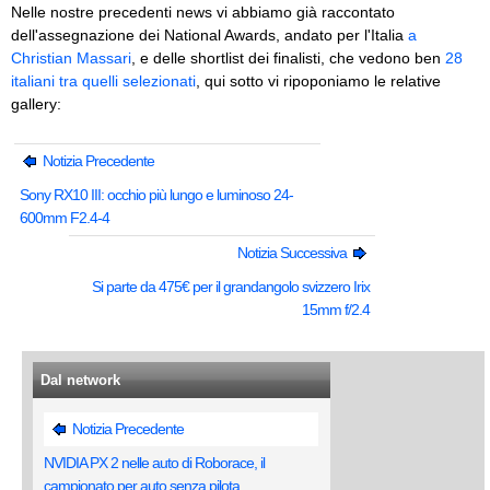
Nelle nostre precedenti news vi abbiamo già raccontato
dell'assegnazione dei National Awards, andato per l'Italia
a
Christian Massari
, e delle shortlist dei finalisti, che vedono ben
28
italiani tra quelli selezionati
, qui sotto vi ripoponiamo le relative
gallery:
Notizia Precedente
Sony RX10 III: occhio più lungo e luminoso 24-
600mm F2.4-4
Notizia Successiva
Si parte da 475€ per il grandangolo svizzero Irix
15mm f/2.4
Dal network
Notizia Precedente
NVIDIA PX 2 nelle auto di Roborace, il
campionato per auto senza pilota