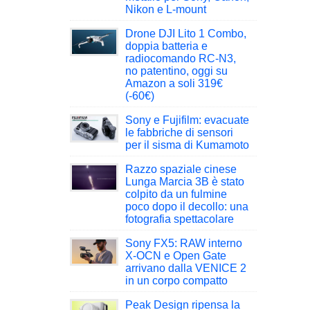
Nikon e L-mount
Drone DJI Lito 1 Combo,
doppia batteria e
radiocomando RC-N3,
no patentino, oggi su
Amazon a soli 319€
(-60€)
Sony e Fujifilm: evacuate
le fabbriche di sensori
per il sisma di Kumamoto
Razzo spaziale cinese
Lunga Marcia 3B è stato
colpito da un fulmine
poco dopo il decollo: una
fotografia spettacolare
Sony FX5: RAW interno
X-OCN e Open Gate
arrivano dalla VENICE 2
in un corpo compatto
Peak Design ripensa la