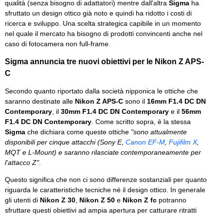
qualità (senza bisogno di adattatori) mentre dall'altra
Sigma
ha
sfruttato un design ottico già noto e quindi ha ridotto i costi di
ricerca e sviluppo. Una scelta strategica capibile in un momento
nel quale il mercato ha bisogno di prodotti convincenti anche nel
caso di fotocamera non full-frame.
Sigma annuncia tre nuovi obiettivi per le Nikon Z APS-
C
Secondo quanto riportato dalla società nipponica le ottiche che
saranno destinate alle
Nikon Z APS-C
sono il
16mm F1.4 DC DN
Contemporary
, il
30mm F1.4 DC DN Contemporary
e il
56mm
F1.4 DC DN Contemporary
. Come scritto sopra, è la stessa
Sigma
che dichiara come queste ottiche
"sono attualmente
disponibili per cinque attacchi (Sony E,
Canon EF-M
,
Fujifilm X
,
MQT e L-Mount) e saranno rilasciate contemporaneamente per
l'attacco Z"
.
Questo significa che non ci sono differenze sostanziali per quanto
riguarda le caratteristiche tecniche né il design ottico. In generale
gli utenti di
Nikon Z 30
,
Nikon Z 50
e
Nikon Z fc
potranno
sfruttare questi obiettivi ad ampia apertura per catturare ritratti