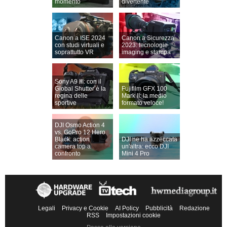
momento
divertente
Canon a ISE 2024
Canon a Sicurezza
con studi virtuali e
2023: tecnologie
soprattutto VR
imaging e stampa
Sony A9 III: con il
Global Shutter è la
Fujifilm GFX 100
regina delle
Mark II: la medio
sportive
formato veloce!
DJI Osmo Action 4
vs. GoPro 12 Hero
Black: action
DJI ne ha azzeccata
camera top a
un'altra: ecco DJI
confronto
Mini 4 Pro
Legali
Privacy e Cookie
AI Policy
Pubblicità
Redazione
RSS
Impostazioni cookie