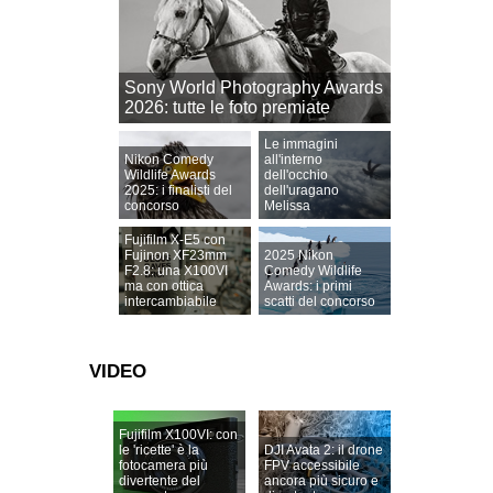
Sony World Photography Awards
2026: tutte le foto premiate
Le immagini
Nikon Comedy
all'interno
Wildlife Awards
dell'occhio
2025: i finalisti del
dell'uragano
concorso
Melissa
Fujifilm X-E5 con
Fujinon XF23mm
2025 Nikon
F2.8: una X100VI
Comedy Wildlife
ma con ottica
Awards: i primi
intercambiabile
scatti del concorso
VIDEO
Fujifilm X100VI: con
le 'ricette' è la
DJI Avata 2: il drone
fotocamera più
FPV accessibile
divertente del
ancora più sicuro e