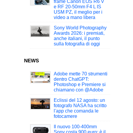
frame Canon EOS R6 V
e RF 20-50mm F4 L IS
USM PZ, il meglio per i
video a mano libera
Sony World Photography
Awards 2026: i premiati,
anche italiani, il punto
sulla fotografia di oggi
NEWS
Adobe mette 70 strumenti
dentro ChatGPT:
Photoshop e Premiere si
chiamano con @Adobe
Eclissi del 12 agosto: un
fotografo NASA ha scritto
l'app che comanda le
fotocamere
Il nuovo 100-400mm
Sony costa 900 euro: è il