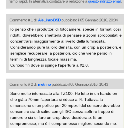
tempi rapidi. In alternativa contattare la redazione a
questo indirizzo email
.
Commento # 1 di:
AleLinuxBSD
pubblicato il 05 Gennaio 2016, 20:04
Io penso che i produttori di fotocamere, specie in formati così
ridotti, dovrebbero smetterla di pensare a zoom spropositati e
concentrarsi maggiormente al livello della luminosità.
Considerando pure la loro densità, con un crop a posteriori, è
semplice recuperare, a posteriori, ciò che viene perso in
termini di lunghezza focale massima.
Curioso fin dove si spinge l'apertura a f/2.8.
Commento # 2 di:
metrino
pubblicato il 08 Gennaio 2016, 10:43
Sono molto interessato alla TZ100. Ho letto in un hands-on
che già a 70mm l'apertura si riduce a f4. Tuttavia la
dimensione di un pollice per 20 mpixel del sensore dovrebbe
consentire sia di salire con gli ISO senza soffrire troppo di
rumore e sia di fare un crop dove desiderato. E' un
compromesso, ma è il compromesso migliore secondo me.