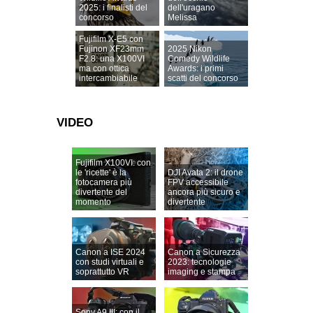
2025: i finalisti del
dell'uragano
concorso
Melissa
Fujifilm X-E5 con
Fujinon XF23mm
2025 Nikon
F2.8: una X100VI
Comedy Wildlife
ma con ottica
Awards: i primi
intercambiabile
scatti del concorso
VIDEO
Fujifilm X100VI: con
le 'ricette' è la
DJI Avata 2: il drone
fotocamera più
FPV accessibile
divertente del
ancora più sicuro e
momento
divertente
Canon a ISE 2024
Canon a Sicurezza
con studi virtuali e
2023: tecnologie
soprattutto VR
imaging e stampa
Sony A9 III: con il