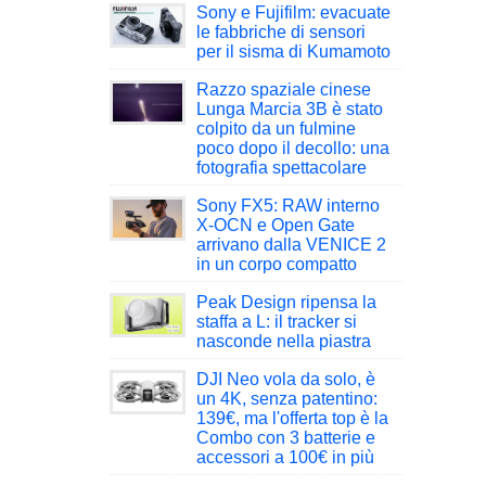
Sony e Fujifilm: evacuate
le fabbriche di sensori
per il sisma di Kumamoto
Razzo spaziale cinese
Lunga Marcia 3B è stato
colpito da un fulmine
poco dopo il decollo: una
fotografia spettacolare
Sony FX5: RAW interno
X-OCN e Open Gate
arrivano dalla VENICE 2
in un corpo compatto
Peak Design ripensa la
staffa a L: il tracker si
nasconde nella piastra
DJI Neo vola da solo, è
un 4K, senza patentino:
139€, ma l'offerta top è la
Combo con 3 batterie e
accessori a 100€ in più