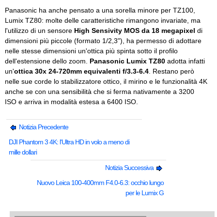
Panasonic ha anche pensato a una sorella minore per TZ100,
Lumix TZ80: molte delle caratteristiche rimangono invariate, ma
l'utilizzo di un sensore
High Sensivity MOS da 18 megapixel
di
dimensioni più piccole (formato 1/2,3"), ha permesso di adottare
nelle stesse dimensioni un'ottica più spinta sotto il profilo
dell'estensione dello zoom.
Panasonic Lumix TZ80
adotta infatti
un'
ottica 30x 24-720mm equivalenti f/3.3-6.4
. Restano però
nelle sue corde lo stabilizzatore ottico, il mirino e le funzionalità 4K
anche se con una sensibilità che si ferma nativamente a 3200
ISO e arriva in modalità estesa a 6400 ISO.
Notizia Precedente
DJI Phantom 3 4K: l'Ultra HD in volo a meno di
mille dollari
Notizia Successiva
Nuovo Leica 100-400mm F4.0-6.3: occhio lungo
per le Lumix G