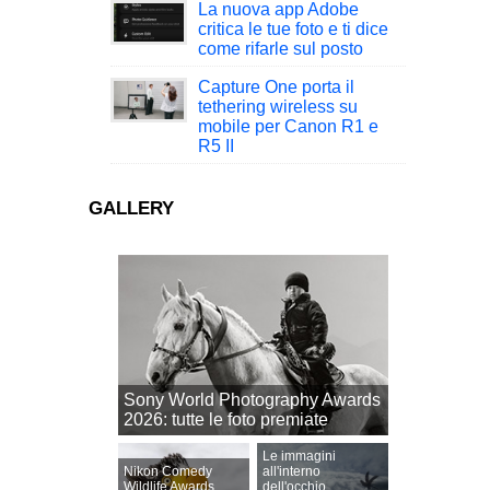
La nuova app Adobe
critica le tue foto e ti dice
come rifarle sul posto
Capture One porta il
tethering wireless su
mobile per Canon R1 e
R5 II
GALLERY
Sony World Photography Awards
2026: tutte le foto premiate
Le immagini
Nikon Comedy
all'interno
Wildlife Awards
dell'occhio