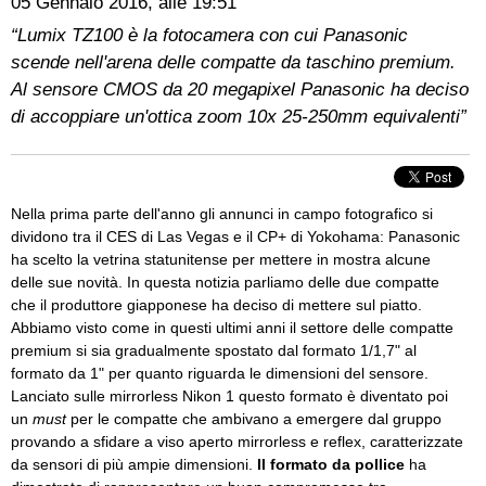
05 Gennaio 2016, alle 19:51
“Lumix TZ100 è la fotocamera con cui Panasonic
scende nell'arena delle compatte da taschino premium.
Al sensore CMOS da 20 megapixel Panasonic ha deciso
di accoppiare un'ottica zoom 10x 25-250mm equivalenti”
Nella prima parte dell'anno gli annunci in campo fotografico si
dividono tra il CES di Las Vegas e il CP+ di Yokohama: Panasonic
ha scelto la vetrina statunitense per mettere in mostra alcune
delle sue novità. In questa notizia parliamo delle due compatte
che il produttore giapponese ha deciso di mettere sul piatto.
Abbiamo visto come in questi ultimi anni il settore delle compatte
premium si sia gradualmente spostato dal formato 1/1,7" al
formato da 1" per quanto riguarda le dimensioni del sensore.
Lanciato sulle mirrorless Nikon 1 questo formato è diventato poi
un
must
per le compatte che ambivano a emergere dal gruppo
provando a sfidare a viso aperto mirrorless e reflex, caratterizzate
da sensori di più ampie dimensioni.
Il formato da pollice
ha