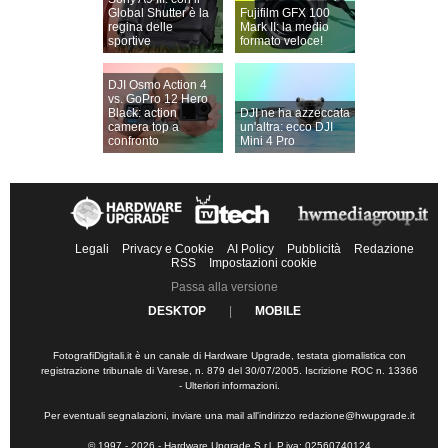
Global Shutter è la
Fujifilm GFX 100
regina delle
Mark II: la medio
sportive
formato veloce!
DJI Osmo Action 4
vs. GoPro 12 Hero
Black: action
DJI ne ha azzeccata
camera top a
un'altra: ecco DJI
confronto
Mini 4 Pro
Legali
Privacy e Cookie
AI Policy
Pubblicità
Redazione
RSS
Impostazioni cookie
Passa alla versione
DESKTOP
|
MOBILE
FotografiDigitali.it è un canale di Hardware Upgrade, testata giornalistica con
registrazione tribunale di Varese, n. 879 del 30/07/2005. Iscrizione ROC n. 13366
-
Ulteriori informazioni
.
Per eventuali segnalazioni, inviare una mail all'indirizzo
redazione@hwupgrade.it
© 1997 - 2026 - Hardware Upgrade S.r.l. P.iva: 02560740124