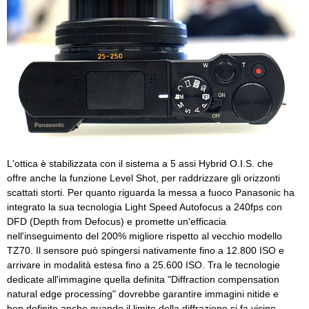
L'ottica è stabilizzata con il sistema a 5 assi Hybrid O.I.S. che
offre anche la funzione Level Shot, per raddrizzare gli orizzonti
scattati storti. Per quanto riguarda la messa a fuoco Panasonic ha
integrato la sua tecnologia Light Speed Autofocus a 240fps con
DFD (Depth from Defocus) e promette un'efficacia
nell'inseguimento del 200% migliore rispetto al vecchio modello
TZ70. Il sensore può spingersi nativamente fino a 12.800 ISO e
arrivare in modalità estesa fino a 25.600 ISO. Tra le tecnologie
dedicate all'immagine quella definita "Diffraction compensation
natural edge processing" dovrebbe garantire immagini nitide e
ben definite anche quando il limite della diffrazione si fa vicino,