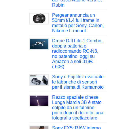
Rubin
Pergear annuncia un
50mm f/1.4 full frame in
metallo per Sony, Canon,
Nikon e L-mount
Drone DJI Lito 1 Combo,
doppia batteria e
radiocomando RC-N3,
no patentino, oggi su
Amazon a soli 319€
(-60€)
Sony e Fujifilm: evacuate
le fabbriche di sensori
per il sisma di Kumamoto
Razzo spaziale cinese
Lunga Marcia 3B è stato
colpito da un fulmine
poco dopo il decollo: una
fotografia spettacolare
Sony FX5: RAW interno