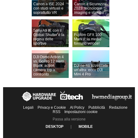
Canon a ISE 2024
Canon a Sicurezza
con studi virtuali e
2023: tecnologie
soprattutto VR
imaging e stampa
Sony A9 III: con il
Global Shutter è la
Fujifilm GFX 100
regina delle
Mark II: la medio
sportive
formato veloce!
DJI Osmo Action 4
vs. GoPro 12 Hero
Black: action
DJI ne ha azzeccata
camera top a
un'altra: ecco DJI
confronto
Mini 4 Pro
Legali
Privacy e Cookie
AI Policy
Pubblicità
Redazione
RSS
Impostazioni cookie
Passa alla versione
DESKTOP
|
MOBILE