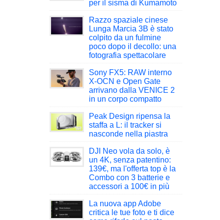
per il sisma di Kumamoto
Razzo spaziale cinese
Lunga Marcia 3B è stato
colpito da un fulmine
poco dopo il decollo: una
fotografia spettacolare
Sony FX5: RAW interno
X-OCN e Open Gate
arrivano dalla VENICE 2
in un corpo compatto
Peak Design ripensa la
staffa a L: il tracker si
nasconde nella piastra
DJI Neo vola da solo, è
un 4K, senza patentino:
139€, ma l'offerta top è la
Combo con 3 batterie e
accessori a 100€ in più
La nuova app Adobe
critica le tue foto e ti dice