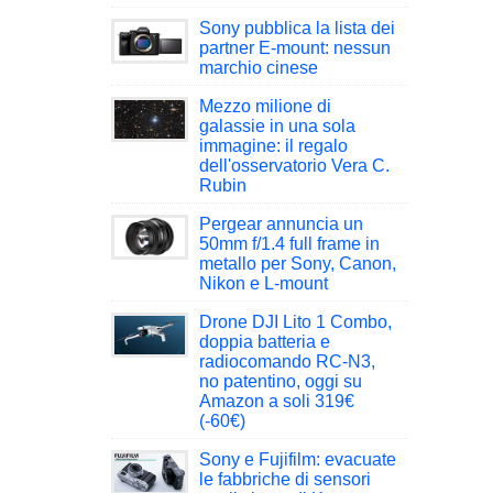
Sony pubblica la lista dei
partner E-mount: nessun
marchio cinese
Mezzo milione di
galassie in una sola
immagine: il regalo
dell'osservatorio Vera C.
Rubin
Pergear annuncia un
50mm f/1.4 full frame in
metallo per Sony, Canon,
Nikon e L-mount
Drone DJI Lito 1 Combo,
doppia batteria e
radiocomando RC-N3,
no patentino, oggi su
Amazon a soli 319€
(-60€)
Sony e Fujifilm: evacuate
le fabbriche di sensori