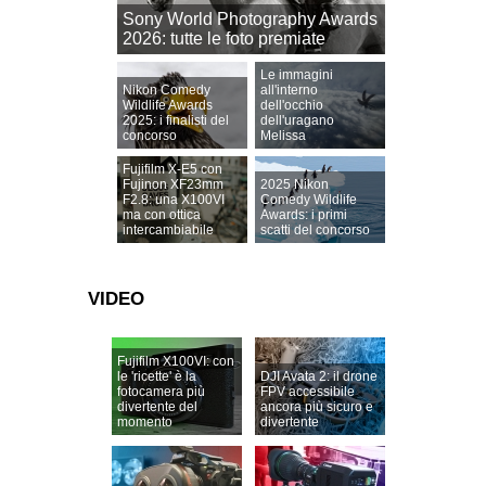
Sony World Photography Awards
2026: tutte le foto premiate
Le immagini
Nikon Comedy
all'interno
Wildlife Awards
dell'occhio
2025: i finalisti del
dell'uragano
concorso
Melissa
Fujifilm X-E5 con
Fujinon XF23mm
2025 Nikon
F2.8: una X100VI
Comedy Wildlife
ma con ottica
Awards: i primi
intercambiabile
scatti del concorso
VIDEO
Fujifilm X100VI: con
le 'ricette' è la
DJI Avata 2: il drone
fotocamera più
FPV accessibile
divertente del
ancora più sicuro e
momento
divertente