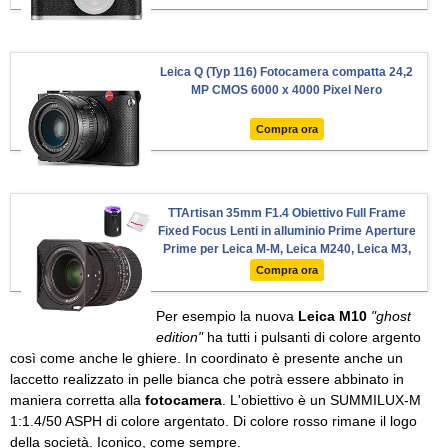
Leica Q (Typ 116) Fotocamera compatta 24,2
MP CMOS 6000 x 4000 Pixel Nero
Compra ora
TTArtisan 35mm F1.4 Obiettivo Full Frame
Fixed Focus Lenti in alluminio Prime Aperture
Prime per Leica M-M, Leica M240, Leica M3,
Leica M6, Leica M7, Leica M8, Leica M9, Leica
Compra ora
M9p, Leica M10
Per esempio la nuova
Leica M10
"ghost
edition"
ha tutti i pulsanti di colore argento
così come anche le ghiere. In coordinato è presente anche un
laccetto realizzato in pelle bianca che potrà essere abbinato in
maniera corretta alla
fotocamera
. L'obiettivo è un SUMMILUX-M
1:1.4/50 ASPH di colore argentato. Di colore rosso rimane il logo
della società. Iconico, come sempre.