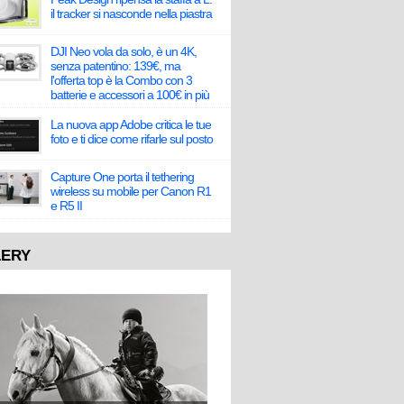
il tracker si nasconde nella piastra
DJI Neo vola da solo, è un 4K,
senza patentino: 139€, ma
l'offerta top è la Combo con 3
batterie e accessori a 100€ in più
La nuova app Adobe critica le tue
foto e ti dice come rifarle sul posto
Capture One porta il tethering
wireless su mobile per Canon R1
e R5 II
LERY