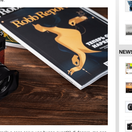
re.
NEW