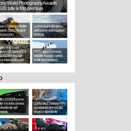
ony World Photography Awards
26: tutte le foto premiate
kon Comedy Wildlife
Le immagini all'interno
ards 2025: i finalisti
dell'occhio dell'uragano
l concorso
Melissa
jifilm X-E5 con
jinon XF23mm F2.8:
2025 Nikon Comedy
a X100VI ma con
Wildlife Awards: i primi
tica intercambiabile
scatti del concorso
O
ifilm X100VI: con le
ette' è la fotocamera
DJI Avata 2: il drone FPV
divertente del
accessibile ancora più
mento
sicuro e divertente