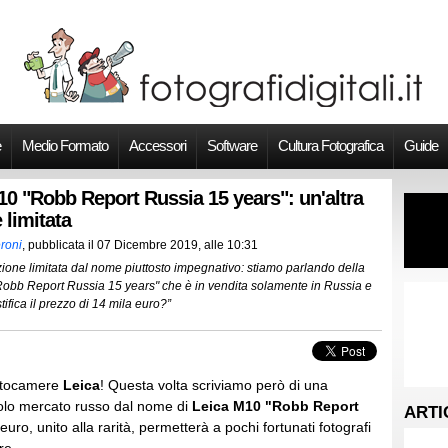
e
Medio Formato
Accessori
Software
Cultura Fotografica
Guide
10 "Robb Report Russia 15 years": un'altra
 limitata
roni
, pubblicata il
07 Dicembre 2019, alle 10:31
zione limitata dal nome piuttosto impegnativo: stiamo parlando della
obb Report Russia 15 years" che è in vendita solamente in Russia e
fica il prezzo di 14 mila euro?”
otocamere
Leica
! Questa volta scriviamo però di una
 solo mercato russo dal nome di
Leica M10 "Robb Report
ARTI
 euro, unito alla rarità, permetterà a pochi fortunati fotografi