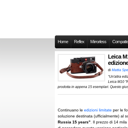
Home
Reflex
Mirrorless
Compatt
Leica M
edizione
di
Mattia Spe
“Un'altra edi
Leica M10 "R
prodotta in appena 15 esemplari. Questo giusti
Continuano le
edizioni limitate
per le f
soluzione destinata (ufficialmente) al
Russia 15 years"
. Il prezzo di 14 mila