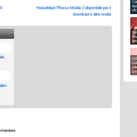
Can
stud
Il
Hasselblad: Phocus Mobile 2 disponibile per il
VR
download e altre novità
Sony
Shut
spo
ile,
DJI
GoP
act
con
lian
mmentare