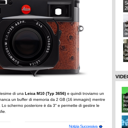
S
20
Ni
Aw
de
Fu
Fu
un
ot
VIDE
edesime di una
Leica M10 (Typ 3656)
e quindi troviamo un
Fuj
 manca un buffer di memoria da 2 GB (16 immagini) mentre
'ric
. Lo schermo posteriore è da 3" e permette di gestire le
più 
mo
fie.
Notizia Successiva