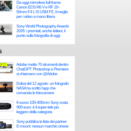
Da oggi mirrorless full-frame
Canon EOS R6 V e RF 20-
50mm F4 L IS USM PZ, il meglio
per i video a mano libera
Sony World Photography Awards
2026: i premiati, anche italiani, il
punto sulla fotografia di oggi
S
Adobe mette 70 strumenti dentro
ChatGPT: Photoshop e Premiere
si chiamano con @Adobe
Eclissi del 12 agosto: un fotografo
NASA ha scritto l'app che
comanda le fotocamere
Il nuovo 100-400mm Sony costa
900 euro: è il super-tele più
leggero della categoria
Sony pubblica la lista dei partner
E-mount: nessun marchio cinese