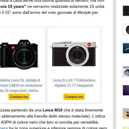
rsela a casa serve una buona quantità di denaro, ma non
sia 15 years"
ne verranno realizzate solamente 15 unità
 il 15° anno dall'arrivo del noto giornale di
lifestyle
per
istema Leica SL (dotata di
Leica D-LUX 7 Fotocamera
nsore CMOS on risoluzione
digitale 21.77 megapixel
da 24 mega pixel, mirino
ettronico EyeRes, messa a
Compra ora
Compra ora
oco automatica a contrasto,
soluzione dei video in 4K e
lizzata partendo da una
Leica M10
che è stata finemente
WiFi), incl. sistema Vario-
n abbinamento alla tracolla dello stesso materiale). L'ottica
marit SL 1:2, 8-4/24-90 mm
PH di colore nero che ben si concilia per versatilità,
ASPH, colore nero
mera
ha la zona superiore e inferiore sempre di colore nero