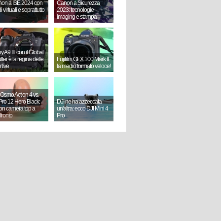
on a ISE 2024 con
Canon a Sicurezza
i virtuali e soprattutto
2023: tecnologie
imaging e stampa
 A9 III: con il Global
ter è la regina delle
Fujifilm GFX 100 Mark II:
rtive
la medio formato veloce!
 Osmo Action 4 vs.
ro 12 Hero Black:
DJI ne ha azzeccata
ion camera top a
un'altra: ecco DJI Mini 4
fronto
Pro