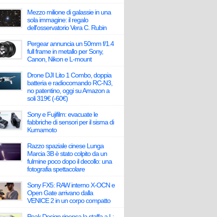
Mezzo milione di galassie in una
sola immagine: il regalo
dell'osservatorio Vera C. Rubin
Pergear annuncia un 50mm f/1.4
full frame in metallo per Sony,
Canon, Nikon e L-mount
Drone DJI Lito 1 Combo, doppia
batteria e radiocomando RC-N3,
no patentino, oggi su Amazon a
soli 319€ (-60€)
Sony e Fujifilm: evacuate le
fabbriche di sensori per il sisma di
Kumamoto
Razzo spaziale cinese Lunga
Marcia 3B è stato colpito da un
fulmine poco dopo il decollo: una
fotografia spettacolare
Sony FX5: RAW interno X-OCN e
Open Gate arrivano dalla
VENICE 2 in un corpo compatto
Peak Design ripensa la staffa a L: