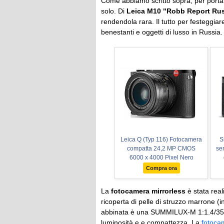
Come abbiamo scritto sopra, per porta
solo. Di
Leica M10 "Robb Report Rus
rendendola rara. Il tutto per festeggiare
benestanti e oggetti di lusso in Russia.
Leica Q (Typ 116) Fotocamera
S
compatta 24,2 MP CMOS
se
6000 x 4000 Pixel Nero
el
Compra ora
fu
ri
La
fotocamera mirrorless
è stata rea
ricoperta di pelle di struzzo marrone (i
El
abbinata è una SUMMILUX-M 1:1.4/35 AS
luminosità e e compattezza. La
fotoca