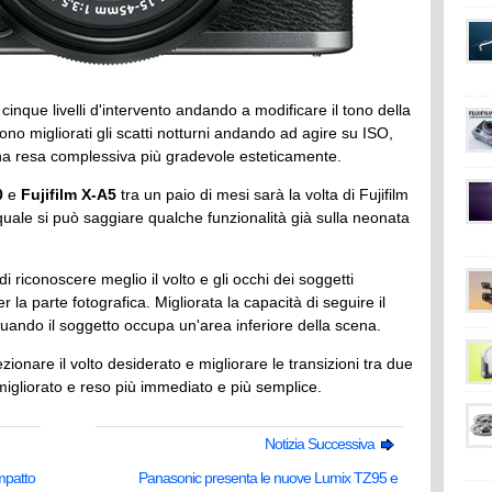
inque livelli d'intervento andando a modificare il tono della
ono migliorati gli scatti notturni andando ad agire su ISO,
una resa complessiva più gradevole esteticamente.
0
e
Fujifilm X-A5
tra un paio di mesi sarà la volta di Fujifilm
uale si può saggiare qualche funzionalità già sulla neonata
 riconoscere meglio il volto e gli occhi dei soggetti
r la parte fotografica. Migliorata la capacità di seguire il
ando il soggetto occupa un'area inferiore della scena.
ionare il volto desiderato e migliorare le transizioni tra due
 migliorato e reso più immediato e più semplice.
Notizia Successiva
mpatto
Panasonic presenta le nuove Lumix TZ95 e