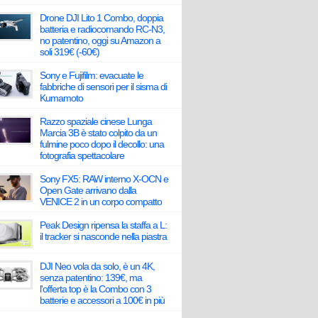
Drone DJI Lito 1 Combo, doppia
batteria e radiocomando RC-N3,
no patentino, oggi su Amazon a
soli 319€ (-60€)
Sony e Fujifilm: evacuate le
fabbriche di sensori per il sisma di
Kumamoto
Razzo spaziale cinese Lunga
Marcia 3B è stato colpito da un
fulmine poco dopo il decollo: una
fotografia spettacolare
Sony FX5: RAW interno X-OCN e
Open Gate arrivano dalla
VENICE 2 in un corpo compatto
Peak Design ripensa la staffa a L:
il tracker si nasconde nella piastra
DJI Neo vola da solo, è un 4K,
senza patentino: 139€, ma
l'offerta top è la Combo con 3
batterie e accessori a 100€ in più