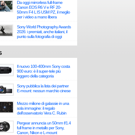
Da oggi mirrorless full-frame
Canon EOS R6 V e RF 20-
50mm F4 L IS USM PZ, il meglio
per i video a mano libera
Sony World Photography Awards
2026: i premiati, anche italiani, il
punto sulla fotografia di oggi
S
Il nuovo 100-400mm Sony costa
900 euro: è il super-tele più
leggero della categoria
Sony pubblica la lista dei partner
E-mount: nessun marchio cinese
Mezzo milione di galassie in una
sola immagine: il regalo
dell'osservatorio Vera C. Rubin
Pergear annuncia un 50mm f/1.4
full frame in metallo per Sony,
Canon, Nikon e L-mount