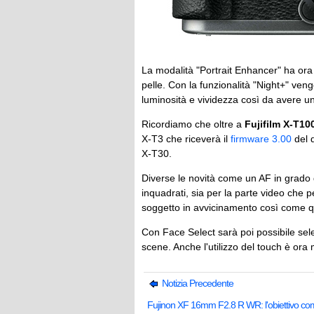
La modalità "Portrait Enhancer" ha ora c
pelle. Con la funzionalità "Night+" veng
luminosità e vividezza così da avere 
Ricordiamo che oltre a
Fujifilm X-T10
X-T3 che riceverà il
firmware 3.00
del q
X-T30.
Diverse le novità come un AF in grado di
inquadrati, sia per la parte video che pe
soggetto in avvicinamento così come qu
Con Face Select sarà poi possibile selez
scene. Anche l'utilizzo del touch è ora
Notizia Precedente
Fujinon XF 16mm F2.8 R WR: l'obiettivo co