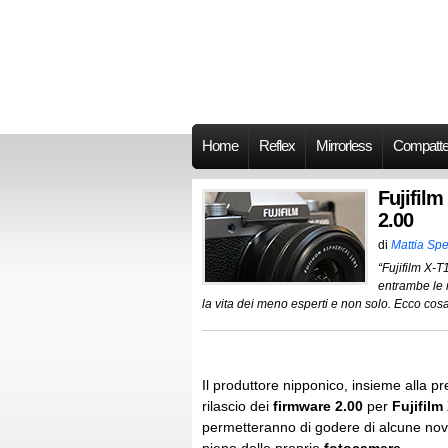
Home
Reflex
Mirrorless
Compatt
Fujifilm
2.00
di
Mattia Spe
“Fujifilm X-
entrambe le 
la vita dei meno esperti e non solo. Ecco cosa
Il produttore nipponico, insieme alla 
rilascio dei
firmware 2.00
per
Fujifilm
permetteranno di godere di alcune novi