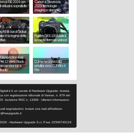
on a ISE 2024 con
Canon a Sicurezza
i virtuali e soprattutto
2023: tecnologie
imaging e stampa
 A9 III: con il Global
ter è la regina delle
Fujifilm GFX 100 Mark II:
rtive
la medio formato veloce!
 Osmo Action 4 vs.
ro 12 Hero Black:
DJI ne ha azzeccata
ion camera top a
un'altra: ecco DJI Mini 4
fronto
Pro
Digitali.it è un canale di Hardware Upgrade, testata
tica con registrazione tribunale di Varese, n. 879 del
05. Iscrizione ROC n. 13366 -
Ulteriori informazioni
.
ali segnalazioni, inviare una mail all'indirizzo
e@hwupgrade.it
2026 - Hardware Upgrade S.r.l. P.iva: 02560740124