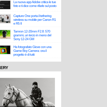
La nuova app Adobe critica le tue
foto e ti dice come rifarle sul posto
Capture One porta il tethering
wireless su mobile per Canon R1
e R5 II
Tamron 12-20mm F2.8: 570
grammi, un terzo in meno del
Sony 12-24 GM
Ha fotografato Giove con una
Game Boy Camera: ora il
progetto è di tutti
LERY