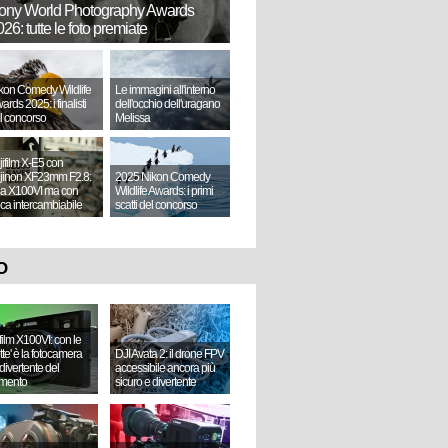
ony World Photography Awards
26: tutte le foto premiate
kon Comedy Wildlife
Le immagini all'interno
ards 2025: i finalisti
dell'occhio dell'uragano
l concorso
Melissa
jifilm X-E5 con
jinon XF23mm F2.8:
2025 Nikon Comedy
a X100VI ma con
Wildlife Awards: i primi
tica intercambiabile
scatti del concorso
O
ifilm X100VI: con le
ette' è la fotocamera
DJI Avata 2: il drone FPV
divertente del
accessibile ancora più
mento
sicuro e divertente