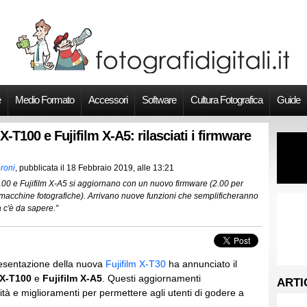
e
Medio Formato
Accessori
Software
Cultura Fotografica
Guide
 X-T100 e Fujifilm X-A5: rilasciati i firmware
roni
, pubblicata il
18 Febbraio 2019, alle 13:21
T100 e Fujifilm X-A5 si aggiornano con un nuovo firmware (2.00 per
macchine fotografiche). Arrivano nuove funzioni che semplificheranno
 c'è da sapere.”
presentazione della nuova
Fujifilm X-T30
ha annunciato il
 X-T100
e
Fujifilm X-A5
. Questi aggiornamenti
ARTI
tà e miglioramenti per permettere agli utenti di godere a