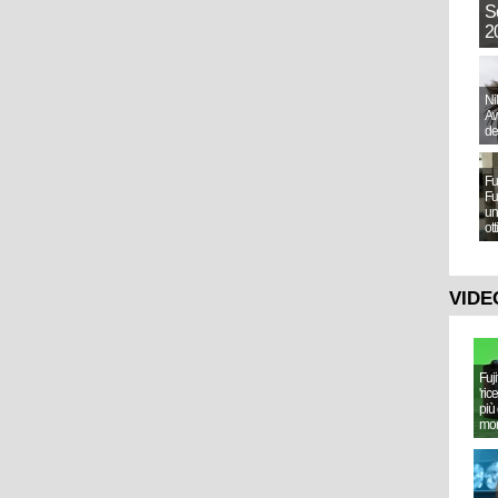
S
20
Ni
Aw
de
Fu
Fu
un
ot
VIDE
Fuj
'ric
più 
mo