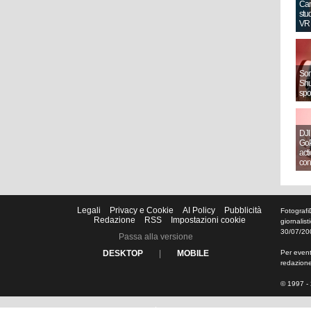
Can
stud
VR
Sony
Shut
spo
DJI
GoP
act
con
Legali
Privacy e Cookie
AI Policy
Pubblicità
Fotografi
Redazione
RSS
Impostazioni cookie
giornalis
30/07/20
Passa alla versione
DESKTOP
|
MOBILE
Per eventu
redazion
© 1997 - 