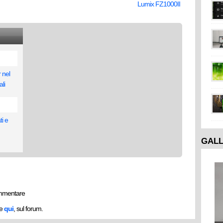
Lumix FZ1000II
 nel
li
ti e
GAL
mmentare
he
qui
, sul forum.