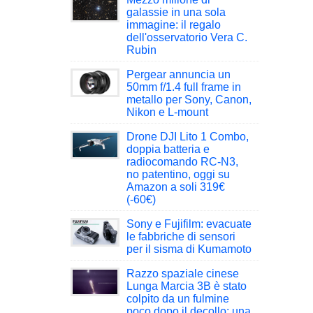
galassie in una sola
immagine: il regalo
dell'osservatorio Vera C.
Rubin
Pergear annuncia un
50mm f/1.4 full frame in
metallo per Sony, Canon,
Nikon e L-mount
Drone DJI Lito 1 Combo,
doppia batteria e
radiocomando RC-N3,
no patentino, oggi su
Amazon a soli 319€
(-60€)
Sony e Fujifilm: evacuate
le fabbriche di sensori
per il sisma di Kumamoto
Razzo spaziale cinese
Lunga Marcia 3B è stato
colpito da un fulmine
poco dopo il decollo: una