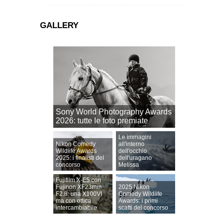
GALLERY
Sony World Photography Awards
2026: tutte le foto premiate
Le immagini
Nikon Comedy
all'interno
Wildlife Awards
dell'occhio
2025: i finalisti del
dell'uragano
concorso
Melissa
Fujifilm X-E5 con
Fujinon XF23mm
2025 Nikon
F2.8: una X100VI
Comedy Wildlife
ma con ottica
Awards: i primi
intercambiabile
scatti del concorso