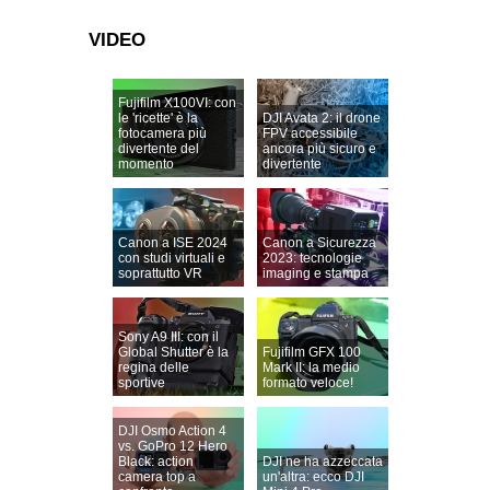
VIDEO
Fujifilm X100VI: con
le 'ricette' è la
DJI Avata 2: il drone
fotocamera più
FPV accessibile
divertente del
ancora più sicuro e
momento
divertente
Canon a ISE 2024
Canon a Sicurezza
con studi virtuali e
2023: tecnologie
soprattutto VR
imaging e stampa
Sony A9 III: con il
Global Shutter è la
Fujifilm GFX 100
regina delle
Mark II: la medio
sportive
formato veloce!
DJI Osmo Action 4
vs. GoPro 12 Hero
Black: action
DJI ne ha azzeccata
camera top a
un'altra: ecco DJI