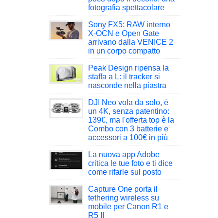
fotografia spettacolare
Sony FX5: RAW interno
X-OCN e Open Gate
arrivano dalla VENICE 2
in un corpo compatto
Peak Design ripensa la
staffa a L: il tracker si
nasconde nella piastra
DJI Neo vola da solo, è
un 4K, senza patentino:
139€, ma l'offerta top è la
Combo con 3 batterie e
accessori a 100€ in più
La nuova app Adobe
critica le tue foto e ti dice
come rifarle sul posto
Capture One porta il
tethering wireless su
mobile per Canon R1 e
R5 II