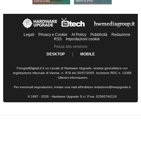
confronto
Mini 4 Pro
Legali
Privacy e Cookie
AI Policy
Pubblicità
Redazione
RSS
Impostazioni cookie
Passa alla versione
DESKTOP
|
MOBILE
FotografiDigitali.it è un canale di Hardware Upgrade, testata giornalistica con
registrazione tribunale di Varese, n. 879 del 30/07/2005. Iscrizione ROC n. 13366
-
Ulteriori informazioni
.
Per eventuali segnalazioni, inviare una mail all'indirizzo
redazione@hwupgrade.it
© 1997 - 2026 - Hardware Upgrade S.r.l. P.iva: 02560740124