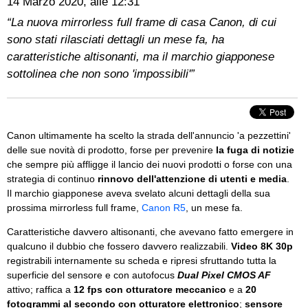
14 Marzo 2020, alle 12:31
“La nuova mirrorless full frame di casa Canon, di cui
sono stati rilasciati dettagli un mese fa, ha
caratteristiche altisonanti, ma il marchio giapponese
sottolinea che non sono 'impossibili'”
Canon ultimamente ha scelto la strada dell'annuncio 'a pezzettini'
delle sue novità di prodotto, forse per prevenire
la fuga di notizie
che sempre più affligge il lancio dei nuovi prodotti o forse con una
strategia di continuo
rinnovo dell'attenzione di utenti e media
.
Il marchio giapponese aveva svelato alcuni dettagli della sua
prossima mirrorless full frame,
Canon R5
, un mese fa.
Caratteristiche davvero altisonanti, che avevano fatto emergere in
qualcuno il dubbio che fossero davvero realizzabili.
Video 8K 30p
registrabili internamente su scheda e ripresi sfruttando tutta la
superficie del sensore e con autofocus
Dual Pixel CMOS AF
attivo; raffica a
12 fps con otturatore meccanico
e a
20
fotogrammi al secondo con otturatore elettronico
;
sensore