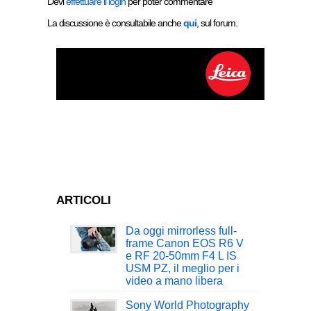
Devi
effettuare il login
per poter commentare
La discussione è consultabile anche
qui
, sul forum.
ARTICOLI
Da oggi mirrorless full-
frame Canon EOS R6 V
e RF 20-50mm F4 L IS
USM PZ, il meglio per i
video a mano libera
Sony World Photography