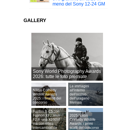
meno del Sony 12-24 GM
GALLERY
Sony World Photography Awards
2026: tutte le foto premiate
Le immagini
Nikon Comedy
all'interno
Wildlife Awards
dell'occhio
2025: i finalisti del
dell'uragano
concorso
Melissa
Fujifilm X-E5 con
Fujinon XF23mm
2025 Nikon
F2.8: una X100VI
Comedy Wildlife
ma con ottica
Awards: i primi
intercambiabile
scatti del concorso