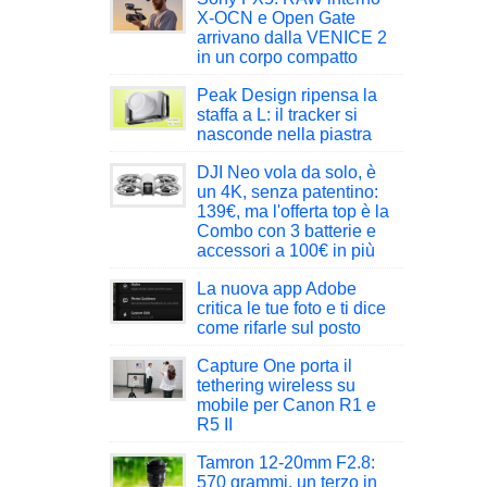
X-OCN e Open Gate
arrivano dalla VENICE 2
in un corpo compatto
Peak Design ripensa la
staffa a L: il tracker si
nasconde nella piastra
DJI Neo vola da solo, è
un 4K, senza patentino:
139€, ma l'offerta top è la
Combo con 3 batterie e
accessori a 100€ in più
La nuova app Adobe
critica le tue foto e ti dice
come rifarle sul posto
Capture One porta il
tethering wireless su
mobile per Canon R1 e
R5 II
Tamron 12-20mm F2.8:
570 grammi, un terzo in