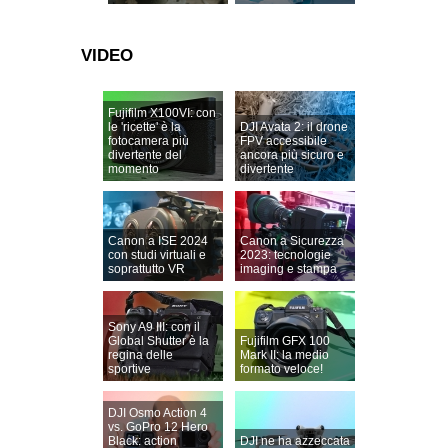
VIDEO
Fujifilm X100VI: con
le 'ricette' è la
DJI Avata 2: il drone
fotocamera più
FPV accessibile
divertente del
ancora più sicuro e
momento
divertente
Canon a ISE 2024
Canon a Sicurezza
con studi virtuali e
2023: tecnologie
soprattutto VR
imaging e stampa
Sony A9 III: con il
Global Shutter è la
Fujifilm GFX 100
regina delle
Mark II: la medio
sportive
formato veloce!
DJI Osmo Action 4
vs. GoPro 12 Hero
Black: action
DJI ne ha azzeccata