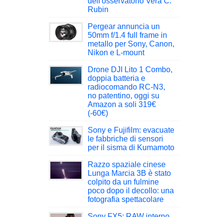
dell'osservatorio Vera C.
Rubin
Pergear annuncia un
50mm f/1.4 full frame in
metallo per Sony, Canon,
Nikon e L-mount
Drone DJI Lito 1 Combo,
doppia batteria e
radiocomando RC-N3,
no patentino, oggi su
Amazon a soli 319€
(-60€)
Sony e Fujifilm: evacuate
le fabbriche di sensori
per il sisma di Kumamoto
Razzo spaziale cinese
Lunga Marcia 3B è stato
colpito da un fulmine
poco dopo il decollo: una
fotografia spettacolare
Sony FX5: RAW interno