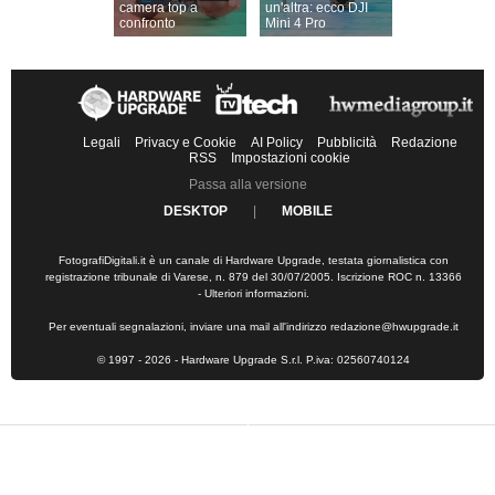
camera top a
un'altra: ecco DJI
confronto
Mini 4 Pro
Legali
Privacy e Cookie
AI Policy
Pubblicità
Redazione
RSS
Impostazioni cookie
Passa alla versione
DESKTOP
|
MOBILE
FotografiDigitali.it è un canale di Hardware Upgrade, testata giornalistica con
registrazione tribunale di Varese, n. 879 del 30/07/2005. Iscrizione ROC n. 13366
-
Ulteriori informazioni
.
Per eventuali segnalazioni, inviare una mail all'indirizzo
redazione@hwupgrade.it
© 1997 - 2026 - Hardware Upgrade S.r.l. P.iva: 02560740124