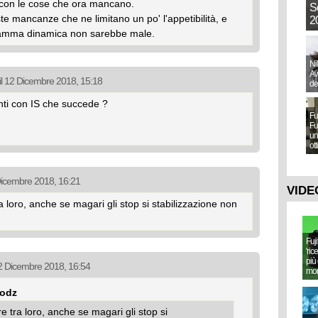
i con le cose che ora mancano.
S
 mancanze che ne limitano un po' l'appetibilità, e
20
gamma dinamica non sarebbe male.
Ni
Aw
il 12 Dicembre 2018, 15:18
de
nti con IS che succede ?
Fu
Fu
un
ot
 Dicembre 2018, 16:21
VIDE
a loro, anche se magari gli stop si stabilizzazione non
Fuj
'ric
più 
12 Dicembre 2018, 16:54
mo
Podz
e tra loro, anche se magari gli stop si