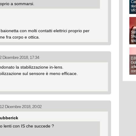
Can
roprio a sommarsi.
stud
VR
aionetta con molti contatti elettrici proprio per
Sony
Shut
e fra corpo e ottica.
spo
 12 Dicembre 2018, 17:34
DJI
GoP
onato la stabilizzazione in-lens.
act
con
bilizzazione sul sensore è meno efficace.
l 12 Dicembre 2018, 20:02
Rubberick
o lenti con IS che succede ?