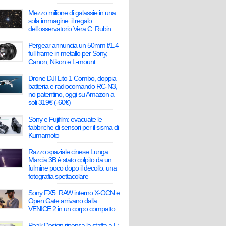
Mezzo milione di galassie in una
sola immagine: il regalo
dell'osservatorio Vera C. Rubin
Pergear annuncia un 50mm f/1.4
full frame in metallo per Sony,
Canon, Nikon e L-mount
Drone DJI Lito 1 Combo, doppia
batteria e radiocomando RC-N3,
no patentino, oggi su Amazon a
soli 319€ (-60€)
Sony e Fujifilm: evacuate le
fabbriche di sensori per il sisma di
Kumamoto
Razzo spaziale cinese Lunga
Marcia 3B è stato colpito da un
fulmine poco dopo il decollo: una
fotografia spettacolare
Sony FX5: RAW interno X-OCN e
Open Gate arrivano dalla
VENICE 2 in un corpo compatto
Peak Design ripensa la staffa a L: