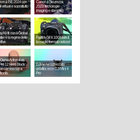
on a ISE 2024 con
Canon a Sicurezza
i virtuali e soprattutto
2023: tecnologie
imaging e stampa
 A9 III: con il Global
ter è la regina delle
Fujifilm GFX 100 Mark II:
rtive
la medio formato veloce!
 Osmo Action 4 vs.
ro 12 Hero Black:
DJI ne ha azzeccata
ion camera top a
un'altra: ecco DJI Mini 4
fronto
Pro