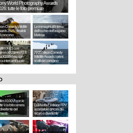
ony World Photography Awards
26: tutte le foto premiate
kon Comedy Wildlife
Le immagini all'interno
ards 2025: i finalisti
dell'occhio dell'uragano
l concorso
Melissa
jifilm X-E5 con
jinon XF23mm F2.8:
2025 Nikon Comedy
a X100VI ma con
Wildlife Awards: i primi
tica intercambiabile
scatti del concorso
O
ifilm X100VI: con le
ette' è la fotocamera
DJI Avata 2: il drone FPV
divertente del
accessibile ancora più
mento
sicuro e divertente