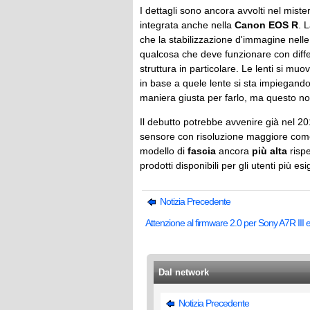
I dettagli sono ancora avvolti nel miste
integrata anche nella
Canon EOS R
. 
che la stabilizzazione d'immagine nelle
qualcosa che deve funzionare con differe
struttura in particolare. Le lenti si muo
in base a quele lente si sta impiegando,
maniera giusta per farlo, ma questo no
Il debutto potrebbe avvenire già nel 20
sensore con risoluzione maggiore come 
modello di
fascia
ancora
più alta
rispe
prodotti disponibili per gli utenti più esi
Notizia Precedente
Attenzione al firmware 2.0 per Sony A7R III e 
Dal network
Notizia Precedente