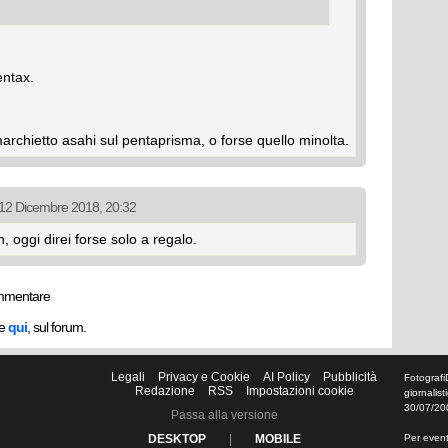
ntax.
archietto asahi sul pentaprisma, o forse quello minolta.
l 12 Dicembre 2018, 20:32
oggi direi forse solo a regalo.
mmentare
he
qui
, sul forum.
Legali
Privacy e Cookie
AI Policy
Pubblicità
Fotografi
Redazione
RSS
Impostazioni cookie
giornalis
30/07/20
Passa alla versione
DESKTOP
|
MOBILE
Per eventu