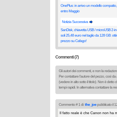
OnePlus: in arrivo un modello compatto, 
entro Maggio
Notizia Successiva
SanDisk, chiavetta USB / microUSB 2-in
soli 25,48 euro nel taglio da 128 GB: otti
prezzo su Cafago!
Commenti (7)
Gli autori dei commenti, e non la redazione
Per contattare l'autore del pezzo, così da 
(vedere in alto sotto il titolo). Non è det
tempi rapidi. In alternativa contattare la 
Commento # 1 di:
the_joe
pubblicato il 
Il fatto reale è che Canon non ha m