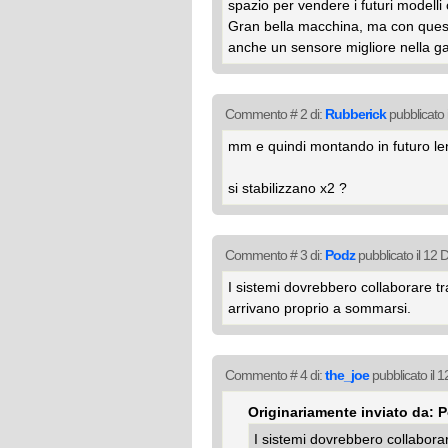
spazio per vendere i futuri modell
Gran bella macchina, ma con queste
anche un sensore migliore nella 
Commento # 2 di:
Rubberick
pubblicato 
mm e quindi montando in futuro le
si stabilizzano x2 ?
Commento # 3 di:
Podz
pubblicato il 12
I sistemi dovrebbero collaborare tr
arrivano proprio a sommarsi.
Commento # 4 di:
the_joe
pubblicato il 
Originariamente inviato da: 
I sistemi dovrebbero collaborar