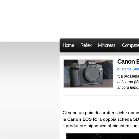
Home
Reflex
Mirrorless
Compatt
Canon E
di
Mattia Spe
“La prossima
nel corpo (I
ancora fumos
Ci sono un paio di caratteristiche man
la
Canon EOS R
: la doppia scheda SD
il produttore nipponico abbia intenzio