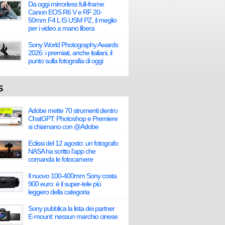
Da oggi mirrorless full-frame
Canon EOS R6 V e RF 20-
50mm F4 L IS USM PZ, il meglio
per i video a mano libera
Sony World Photography Awards
2026: i premiati, anche italiani, il
punto sulla fotografia di oggi
S
Adobe mette 70 strumenti dentro
ChatGPT: Photoshop e Premiere
si chiamano con @Adobe
Eclissi del 12 agosto: un fotografo
NASA ha scritto l'app che
comanda le fotocamere
Il nuovo 100-400mm Sony costa
900 euro: è il super-tele più
leggero della categoria
Sony pubblica la lista dei partner
E-mount: nessun marchio cinese