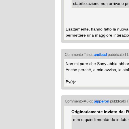
stabilizzazione non arrivano p
Esattamente, hanno fatto la nuova b
permettere una maggiore interazion
Commento # 5 di:
andbad
pubblicato il
Non mi pare che Sony abbia abband
Anche perché, a mio avviso, la sta
By(t)e
Commento # 6 di:
pipperon
pubblicato i
Originariamente inviato da: 
mm e quindi montando in futur