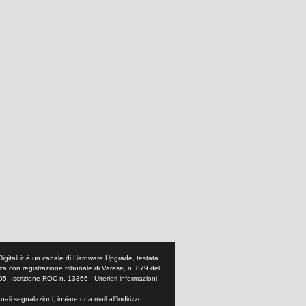
Digitali.it è un canale di Hardware Upgrade, testata
tica con registrazione tribunale di Varese, n. 879 del
05. Iscrizione ROC n. 13366 -
Ulteriori informazioni
.
ali segnalazioni, inviare una mail all'indirizzo