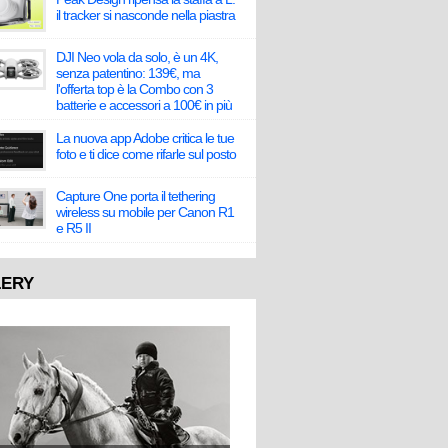
il tracker si nasconde nella piastra
DJI Neo vola da solo, è un 4K,
senza patentino: 139€, ma
l'offerta top è la Combo con 3
batterie e accessori a 100€ in più
La nuova app Adobe critica le tue
foto e ti dice come rifarle sul posto
Capture One porta il tethering
wireless su mobile per Canon R1
e R5 II
LERY