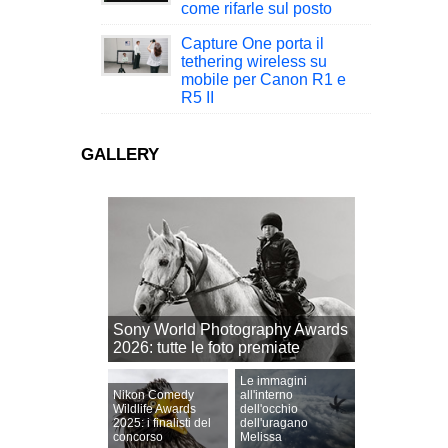
come rifarle sul posto
Capture One porta il
tethering wireless su
mobile per Canon R1 e
R5 II
GALLERY
Sony World Photography Awards
2026: tutte le foto premiate
Le immagini
Nikon Comedy
all'interno
Wildlife Awards
dell'occhio
2025: i finalisti del
dell'uragano
concorso
Melissa