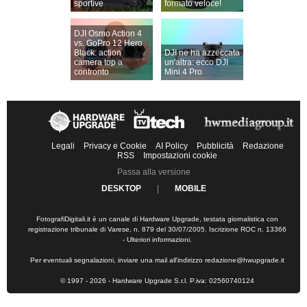
sportive
formato veloce!
DJI Osmo Action 4
vs. GoPro 12 Hero
Black: action
DJI ne ha azzeccata
camera top a
un'altra: ecco DJI
confronto
Mini 4 Pro
Legali
Privacy e Cookie
AI Policy
Pubblicità
Redazione
RSS
Impostazioni cookie
Passa alla versione
DESKTOP
|
MOBILE
FotografiDigitali.it è un canale di Hardware Upgrade, testata giornalistica con
registrazione tribunale di Varese, n. 879 del 30/07/2005. Iscrizione ROC n. 13366
-
Ulteriori informazioni
.
Per eventuali segnalazioni, inviare una mail all'indirizzo
redazione@hwupgrade.it
© 1997 - 2026 - Hardware Upgrade S.r.l. P.iva: 02560740124