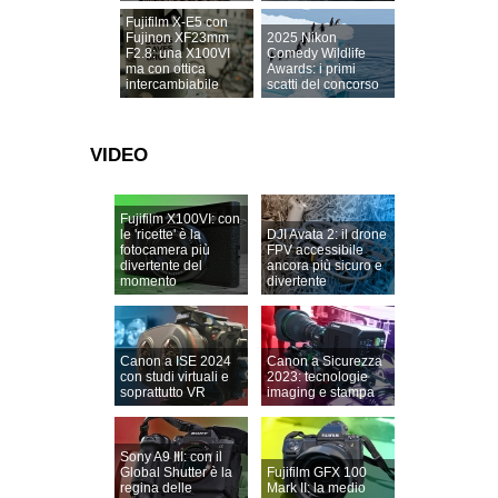
Fujifilm X-E5 con
Fujinon XF23mm
2025 Nikon
F2.8: una X100VI
Comedy Wildlife
ma con ottica
Awards: i primi
intercambiabile
scatti del concorso
VIDEO
Fujifilm X100VI: con
le 'ricette' è la
DJI Avata 2: il drone
fotocamera più
FPV accessibile
divertente del
ancora più sicuro e
momento
divertente
Canon a ISE 2024
Canon a Sicurezza
con studi virtuali e
2023: tecnologie
soprattutto VR
imaging e stampa
Sony A9 III: con il
Global Shutter è la
Fujifilm GFX 100
regina delle
Mark II: la medio