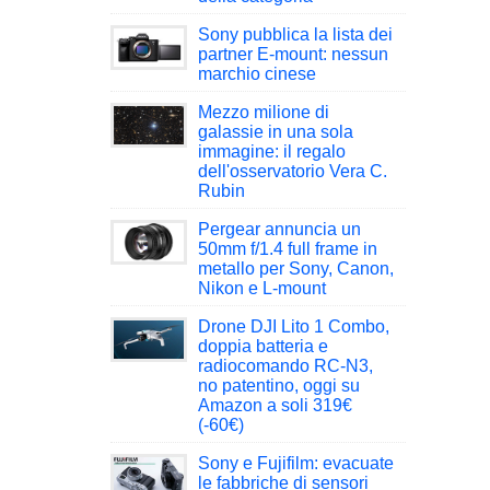
Sony pubblica la lista dei
partner E-mount: nessun
marchio cinese
Mezzo milione di
galassie in una sola
immagine: il regalo
dell'osservatorio Vera C.
Rubin
Pergear annuncia un
50mm f/1.4 full frame in
metallo per Sony, Canon,
Nikon e L-mount
Drone DJI Lito 1 Combo,
doppia batteria e
radiocomando RC-N3,
no patentino, oggi su
Amazon a soli 319€
(-60€)
Sony e Fujifilm: evacuate
le fabbriche di sensori