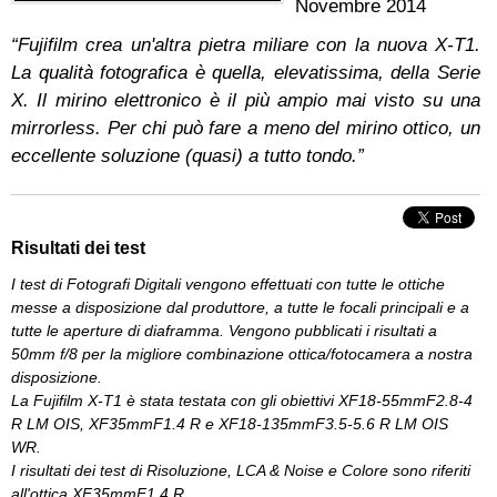
Novembre 2014
“Fujifilm crea un'altra pietra miliare con la nuova X-T1.
La qualità fotografica è quella, elevatissima, della Serie
X. Il mirino elettronico è il più ampio mai visto su una
mirrorless. Per chi può fare a meno del mirino ottico, un
eccellente soluzione (quasi) a tutto tondo.”
Risultati dei test
I test di Fotografi Digitali vengono effettuati con tutte le ottiche
messe a disposizione dal produttore, a tutte le focali principali e a
tutte le aperture di diaframma. Vengono pubblicati i risultati a
50mm f/8 per la migliore combinazione ottica/fotocamera a nostra
disposizione.
La Fujifilm X-T1 è stata testata con gli obiettivi XF18-55mmF2.8-4
R LM OIS, XF35mmF1.4 R e XF18-135mmF3.5-5.6 R LM OIS
WR.
I risultati dei test di Risoluzione, LCA & Noise e Colore sono riferiti
all'ottica
XF35mmF1.4 R.