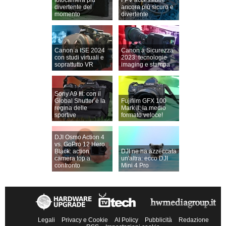
divertente del
ancora più sicuro e
momento
divertente
Canon a ISE 2024
Canon a Sicurezza
con studi virtuali e
2023: tecnologie
soprattutto VR
imaging e stampa
Sony A9 III: con il
Global Shutter è la
Fujifilm GFX 100
regina delle
Mark II: la medio
sportive
formato veloce!
DJI Osmo Action 4
vs. GoPro 12 Hero
Black: action
DJI ne ha azzeccata
camera top a
un'altra: ecco DJI
confronto
Mini 4 Pro
Legali
Privacy e Cookie
AI Policy
Pubblicità
Redazione