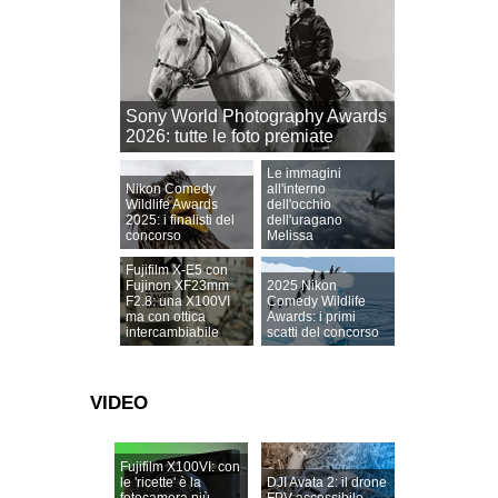
Sony World Photography Awards
2026: tutte le foto premiate
Le immagini
Nikon Comedy
all'interno
Wildlife Awards
dell'occhio
2025: i finalisti del
dell'uragano
concorso
Melissa
Fujifilm X-E5 con
Fujinon XF23mm
2025 Nikon
F2.8: una X100VI
Comedy Wildlife
ma con ottica
Awards: i primi
intercambiabile
scatti del concorso
VIDEO
Fujifilm X100VI: con
le 'ricette' è la
DJI Avata 2: il drone
fotocamera più
FPV accessibile