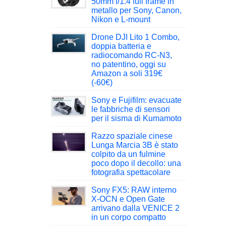
50mm f/1.4 full frame in
metallo per Sony, Canon,
Nikon e L-mount
Drone DJI Lito 1 Combo,
doppia batteria e
radiocomando RC-N3,
no patentino, oggi su
Amazon a soli 319€
(-60€)
Sony e Fujifilm: evacuate
le fabbriche di sensori
per il sisma di Kumamoto
Razzo spaziale cinese
Lunga Marcia 3B è stato
colpito da un fulmine
poco dopo il decollo: una
fotografia spettacolare
Sony FX5: RAW interno
X-OCN e Open Gate
arrivano dalla VENICE 2
in un corpo compatto