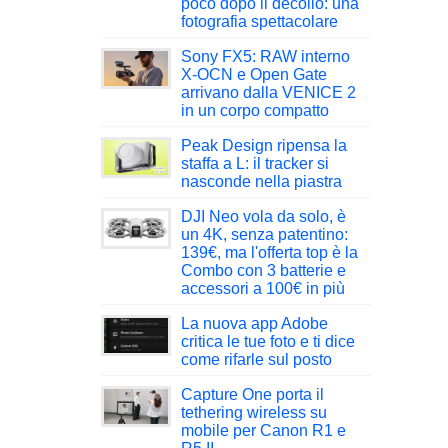
poco dopo il decollo: una
fotografia spettacolare
Sony FX5: RAW interno
X-OCN e Open Gate
arrivano dalla VENICE 2
in un corpo compatto
Peak Design ripensa la
staffa a L: il tracker si
nasconde nella piastra
DJI Neo vola da solo, è
un 4K, senza patentino:
139€, ma l'offerta top è la
Combo con 3 batterie e
accessori a 100€ in più
La nuova app Adobe
critica le tue foto e ti dice
come rifarle sul posto
Capture One porta il
tethering wireless su
mobile per Canon R1 e