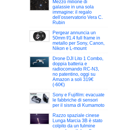
Mezzo milione di
galassie in una sola
immagine: il regalo
dell'osservatorio Vera C.
Rubin
Pergear annuncia un
50mm f/1.4 full frame in
metallo per Sony, Canon,
Nikon e L-mount
Drone DJI Lito 1 Combo,
doppia batteria e
radiocomando RC-N3,
no patentino, oggi su
Amazon a soli 319€
(-60€)
Sony e Fujifilm: evacuate
le fabbriche di sensori
per il sisma di Kumamoto
Razzo spaziale cinese
Lunga Marcia 3B è stato
colpito da un fulmine