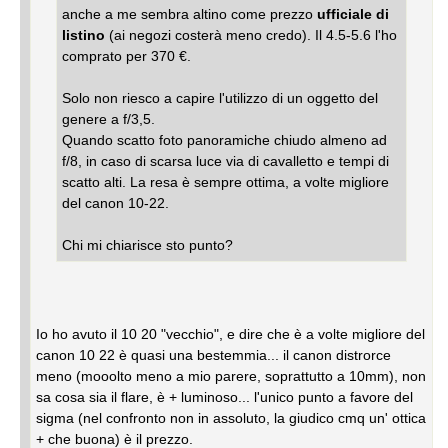
anche a me sembra altino come prezzo
ufficiale di
listino
(ai negozi costerà meno credo). Il 4.5-5.6 l'ho
comprato per 370 €.
Solo non riesco a capire l'utilizzo di un oggetto del
genere a f/3,5.
Quando scatto foto panoramiche chiudo almeno ad
f/8, in caso di scarsa luce via di cavalletto e tempi di
scatto alti. La resa è sempre ottima, a volte migliore
del canon 10-22.
Chi mi chiarisce sto punto?
Io ho avuto il 10 20 "vecchio", e dire che è a volte migliore del
canon 10 22 è quasi una bestemmia... il canon distrorce
meno (mooolto meno a mio parere, soprattutto a 10mm), non
sa cosa sia il flare, è + luminoso... l'unico punto a favore del
sigma (nel confronto non in assoluto, la giudico cmq un' ottica
+ che buona) è il prezzo.