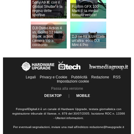
Sony A9 III: con il
Global Shutter è la
Fujifilm GFX 100
regina delle
Mark II: la medio
sportive
formato veloce!
DJI Osmo Action 4
vs. GoPro 12 Hero
Black: action
DJI ne ha azzeccata
camera top a
un'altra: ecco DJI
confronto
Mini 4 Pro
Legali
Privacy e Cookie
Pubblicità
Redazione
RSS
Impostazioni cookie
Passa alla versione
DESKTOP
|
MOBILE
FotografiDigitali.it è un canale di Hardware Upgrade, testata giornalistica con
registrazione tribunale di Varese, n. 879 del 30/07/2005. Iscrizione ROC n. 13366
-
Ulteriori informazioni
.
Per eventuali segnalazioni, inviare una mail all'indirizzo
redazione@hwupgrade.it