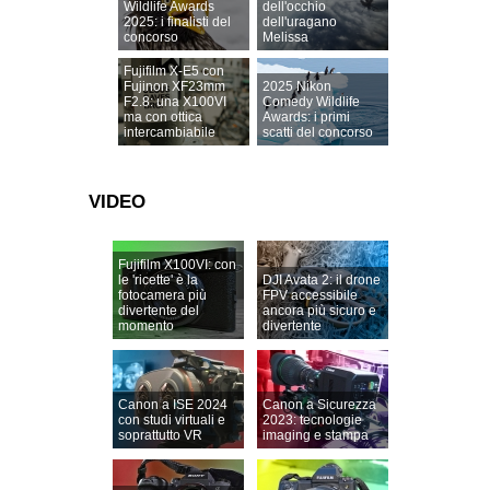
Wildlife Awards
dell'occhio
2025: i finalisti del
dell'uragano
concorso
Melissa
Fujifilm X-E5 con
Fujinon XF23mm
2025 Nikon
F2.8: una X100VI
Comedy Wildlife
ma con ottica
Awards: i primi
intercambiabile
scatti del concorso
VIDEO
Fujifilm X100VI: con
le 'ricette' è la
DJI Avata 2: il drone
fotocamera più
FPV accessibile
divertente del
ancora più sicuro e
momento
divertente
Canon a ISE 2024
Canon a Sicurezza
con studi virtuali e
2023: tecnologie
soprattutto VR
imaging e stampa