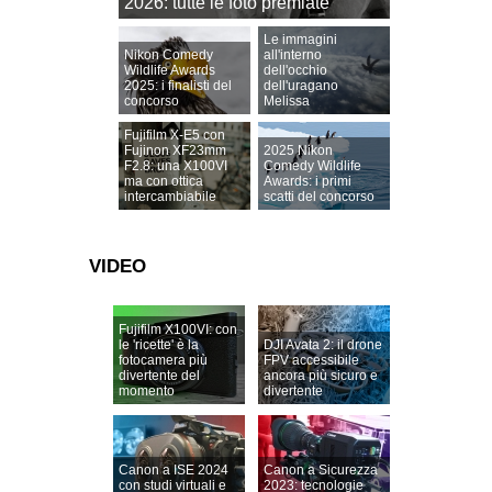
2026: tutte le foto premiate
Le immagini
Nikon Comedy
all'interno
Wildlife Awards
dell'occhio
2025: i finalisti del
dell'uragano
concorso
Melissa
Fujifilm X-E5 con
Fujinon XF23mm
2025 Nikon
F2.8: una X100VI
Comedy Wildlife
ma con ottica
Awards: i primi
intercambiabile
scatti del concorso
VIDEO
Fujifilm X100VI: con
le 'ricette' è la
DJI Avata 2: il drone
fotocamera più
FPV accessibile
divertente del
ancora più sicuro e
momento
divertente
Canon a ISE 2024
Canon a Sicurezza
con studi virtuali e
2023: tecnologie