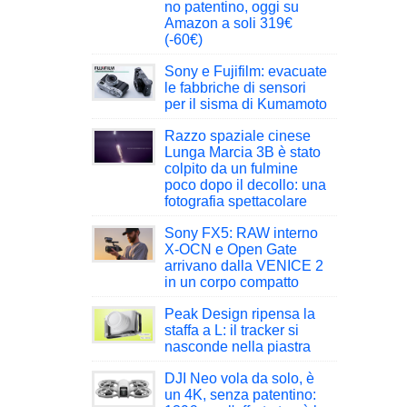
no patentino, oggi su
Amazon a soli 319€
(-60€)
Sony e Fujifilm: evacuate
le fabbriche di sensori
per il sisma di Kumamoto
Razzo spaziale cinese
Lunga Marcia 3B è stato
colpito da un fulmine
poco dopo il decollo: una
fotografia spettacolare
Sony FX5: RAW interno
X-OCN e Open Gate
arrivano dalla VENICE 2
in un corpo compatto
Peak Design ripensa la
staffa a L: il tracker si
nasconde nella piastra
DJI Neo vola da solo, è
un 4K, senza patentino: