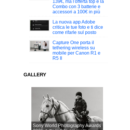
139€, ma l'offerta top è la
Combo con 3 batterie e
accessori a 100€ in più
La nuova app Adobe
critica le tue foto e ti dice
come rifarle sul posto
Capture One porta il
tethering wireless su
mobile per Canon R1 e
R5 II
GALLERY
Sony World Photography Awards