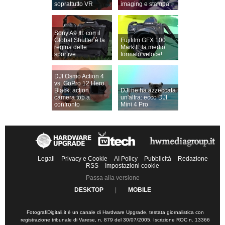
soprattutto VR
imaging e stampa
Sony A9 III: con il
Global Shutter è la
Fujifilm GFX 100
regina delle
Mark II: la medio
sportive
formato veloce!
DJI Osmo Action 4
vs. GoPro 12 Hero
Black: action
DJI ne ha azzeccata
camera top a
un'altra: ecco DJI
confronto
Mini 4 Pro
Legali
Privacy e Cookie
AI Policy
Pubblicità
Redazione
RSS
Impostazioni cookie
Passa alla versione
DESKTOP
|
MOBILE
FotografiDigitali.it è un canale di Hardware Upgrade, testata giornalistica con
registrazione tribunale di Varese, n. 879 del 30/07/2005. Iscrizione ROC n. 13366