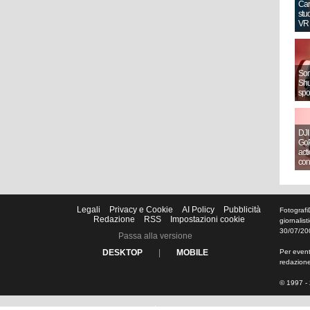
Can
stud
VR
Sony
Shut
spo
DJI
GoP
act
con
Legali
Privacy e Cookie
AI Policy
Pubblicità
Fotografi
Redazione
RSS
Impostazioni cookie
giornalis
30/07/20
Passa alla versione
DESKTOP
|
MOBILE
Per eventu
redazion
© 1997 - 