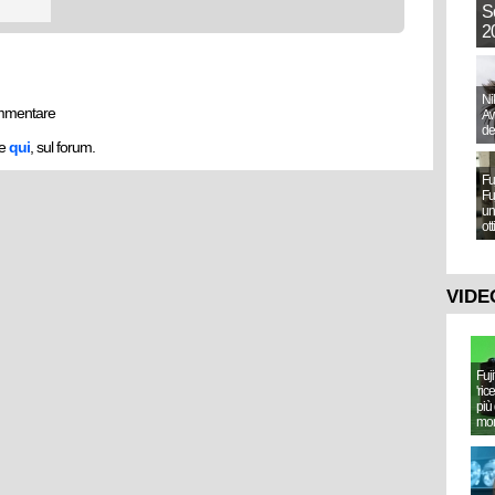
S
20
Ni
mmentare
Aw
de
he
qui
, sul forum.
Fu
Fu
un
ot
VIDE
Fuj
'ric
più 
mo