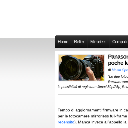
Home
Reflex
Mirrorless
Compatt
Panason
poche le
di
Mattia Spe
“Le due foto
firmware ver
la possibilità di registrare filmati 50p/25p, il
Tempo di aggiornamenti firmware in ca
per le fotocamere mirrorless full-fram
recensito
). Manca invece all'appello la