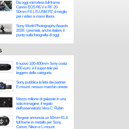
Da oggi mirrorless full-frame
Canon EOS R6 V e RF 20-
50mm F4 L IS USM PZ, il meglio
per i video a mano libera
Sony World Photography Awards
2026: i premiati, anche italiani, il
punto sulla fotografia di oggi
S
Il nuovo 100-400mm Sony costa
900 euro: è il super-tele più
leggero della categoria
Sony pubblica la lista dei partner
E-mount: nessun marchio cinese
Mezzo milione di galassie in una
sola immagine: il regalo
dell'osservatorio Vera C. Rubin
Pergear annuncia un 50mm f/1.4
full frame in metallo per Sony,
Canon, Nikon e L-mount