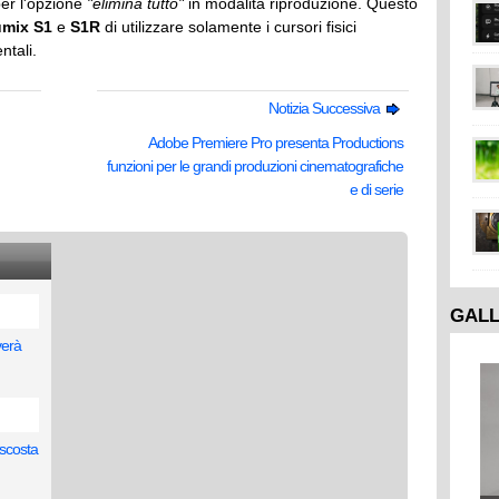
per l'opzione
"elimina tutto"
in modalità riproduzione. Questo
umix S1
e
S1R
di utilizzare solamente i cursori fisici
ntali.
Notizia Successiva
Adobe Premiere Pro presenta Productions
funzioni per le grandi produzioni cinematografiche
e di serie
GAL
verà
ascosta