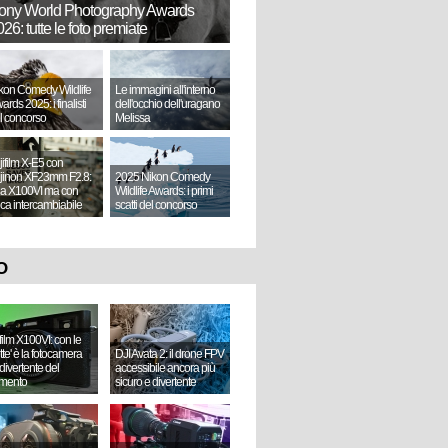
ony World Photography Awards
26: tutte le foto premiate
kon Comedy Wildlife
Le immagini all'interno
ards 2025: i finalisti
dell'occhio dell'uragano
l concorso
Melissa
jifilm X-E5 con
jinon XF23mm F2.8:
2025 Nikon Comedy
a X100VI ma con
Wildlife Awards: i primi
tica intercambiabile
scatti del concorso
O
ifilm X100VI: con le
ette' è la fotocamera
DJI Avata 2: il drone FPV
divertente del
accessibile ancora più
mento
sicuro e divertente