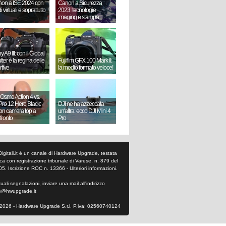
on a ISE 2024 con
Canon a Sicurezza
i virtuali e soprattutto
2023: tecnologie
imaging e stampa
 A9 III: con il Global
ter è la regina delle
Fujifilm GFX 100 Mark II:
rtive
la medio formato veloce!
 Osmo Action 4 vs.
ro 12 Hero Black:
DJI ne ha azzeccata
ion camera top a
un'altra: ecco DJI Mini 4
fronto
Pro
Digitali.it è un canale di Hardware Upgrade, testata
tica con registrazione tribunale di Varese, n. 879 del
05. Iscrizione ROC n. 13366 -
Ulteriori informazioni
.
ali segnalazioni, inviare una mail all'indirizzo
e@hwupgrade.it
2026 - Hardware Upgrade S.r.l. P.iva: 02560740124