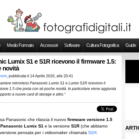
e
Medio Formato
Accessori
Software
Cultura Fotografica
Guide
ic Lumix S1 e S1R ricevono il firmware 1.5:
 novità
roni
, pubblicata il
14 Aprile 2020, alle 20:41
camere mirrorless Panasonic Lumix S1 e Lumix S1R ricevono il
sione 1.5 che porta con sé poche novità. In particolare viene aggiunta
 supporto a nuove card di storage e altro.”
sa Panasonic che rilascia il nuovo
firmware versione 1.5
e
Panasonic Lumix S1
e la versione
S1R
(che abbiamo
ARTI
 versione pensata per i
videomaker
chiamata
S1H
.