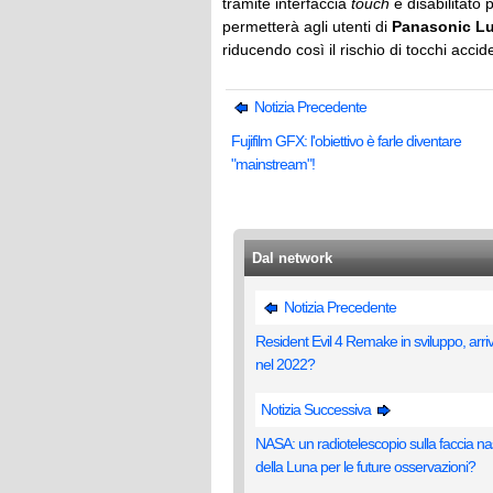
tramite interfaccia
touch
è disabilitato 
permetterà agli utenti di
Panasonic L
riducendo così il rischio di tocchi accide
Notizia Precedente
Fujifilm GFX: l'obiettivo è farle diventare
"mainstream"!
Dal network
Notizia Precedente
Resident Evil 4 Remake in sviluppo, arri
nel 2022?
Notizia Successiva
NASA: un radiotelescopio sulla faccia n
della Luna per le future osservazioni?