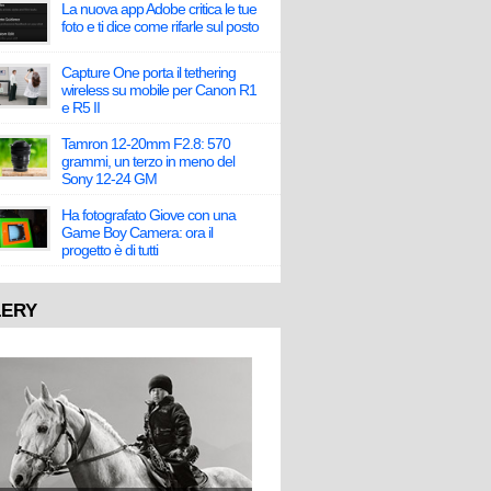
La nuova app Adobe critica le tue
foto e ti dice come rifarle sul posto
Capture One porta il tethering
wireless su mobile per Canon R1
e R5 II
Tamron 12-20mm F2.8: 570
grammi, un terzo in meno del
Sony 12-24 GM
Ha fotografato Giove con una
Game Boy Camera: ora il
progetto è di tutti
LERY