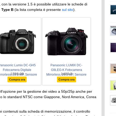
con la versione 1.5 è possibile utilizzare le schede di
s Type B
(la lista completa è presente
sul sito
).
Panasonic Lumix DC-GH5
Panasonic LUMIX DC-
Fotocamera Digitale
G9LEG-K Fotocamera
1799.99
1483.8
rrorless, 20.3 MP, Sensore
Mirrorless, 20.3 MP, Sensore
MOS Digital Live,
LIVE MOS MFT, Obiettivo
Compra ora
Compra ora
gistrazione video 4K/60p,
Leica DG VARIO-ELMARIT
oto 6k 30 Fps & 4k 60 Fps
12-60 mm / F2.8-4 ASPH. /
ell'opzione per la gestione dei video a 50p/25p anche per
POWER O.I.S., Nero
zano lo standard NTSC come Giappone, Nord America, Corea
ei contenuti sulla scheda di memorizzazione, il controllo