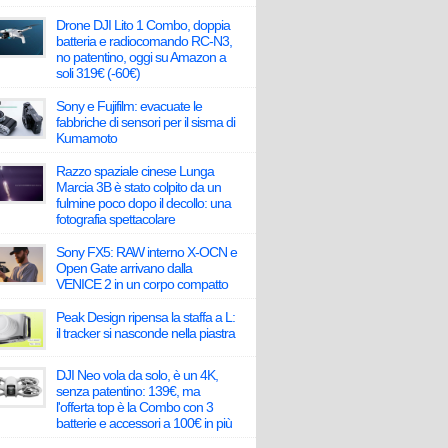
Drone DJI Lito 1 Combo, doppia
batteria e radiocomando RC-N3,
no patentino, oggi su Amazon a
soli 319€ (-60€)
Sony e Fujifilm: evacuate le
fabbriche di sensori per il sisma di
Kumamoto
Razzo spaziale cinese Lunga
Marcia 3B è stato colpito da un
fulmine poco dopo il decollo: una
fotografia spettacolare
Sony FX5: RAW interno X-OCN e
Open Gate arrivano dalla
VENICE 2 in un corpo compatto
Peak Design ripensa la staffa a L:
il tracker si nasconde nella piastra
DJI Neo vola da solo, è un 4K,
senza patentino: 139€, ma
l'offerta top è la Combo con 3
batterie e accessori a 100€ in più