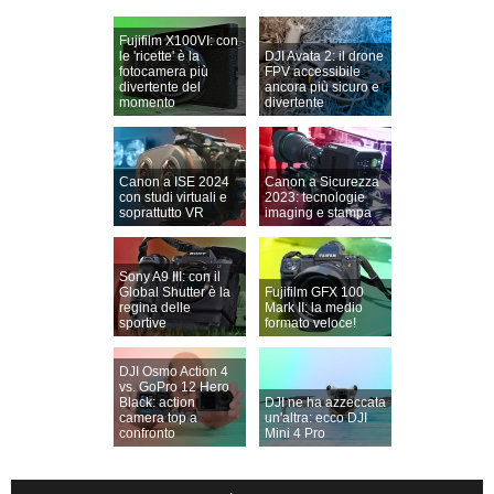
Fujifilm X100VI: con
le 'ricette' è la
DJI Avata 2: il drone
fotocamera più
FPV accessibile
divertente del
ancora più sicuro e
momento
divertente
Canon a ISE 2024
Canon a Sicurezza
con studi virtuali e
2023: tecnologie
soprattutto VR
imaging e stampa
Sony A9 III: con il
Global Shutter è la
Fujifilm GFX 100
regina delle
Mark II: la medio
sportive
formato veloce!
DJI Osmo Action 4
vs. GoPro 12 Hero
Black: action
DJI ne ha azzeccata
camera top a
un'altra: ecco DJI
confronto
Mini 4 Pro