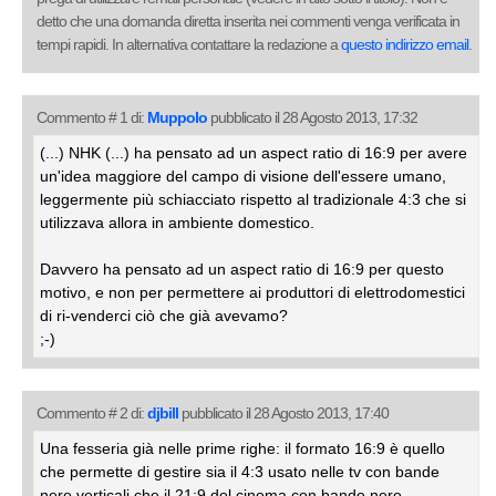
detto che una domanda diretta inserita nei commenti venga verificata in
tempi rapidi. In alternativa contattare la redazione a
questo indirizzo email
.
Commento # 1 di:
Muppolo
pubblicato il 28 Agosto 2013, 17:32
(...) NHK (...) ha pensato ad un aspect ratio di 16:9 per avere
un'idea maggiore del campo di visione dell'essere umano,
leggermente più schiacciato rispetto al tradizionale 4:3 che si
utilizzava allora in ambiente domestico.
Davvero ha pensato ad un aspect ratio di 16:9 per questo
motivo, e non per permettere ai produttori di elettrodomestici
di ri-venderci ciò che già avevamo?
;-)
Commento # 2 di:
djbill
pubblicato il 28 Agosto 2013, 17:40
Una fesseria già nelle prime righe: il formato 16:9 è quello
che permette di gestire sia il 4:3 usato nelle tv con bande
nere verticali che il 21:9 del cinema con bande nere