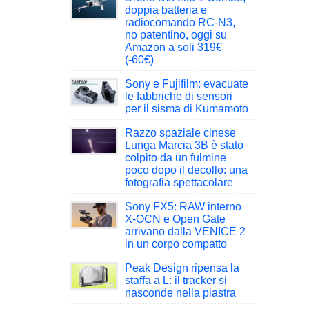
doppia batteria e
radiocomando RC-N3,
no patentino, oggi su
Amazon a soli 319€
(-60€)
Sony e Fujifilm: evacuate
le fabbriche di sensori
per il sisma di Kumamoto
Razzo spaziale cinese
Lunga Marcia 3B è stato
colpito da un fulmine
poco dopo il decollo: una
fotografia spettacolare
Sony FX5: RAW interno
X-OCN e Open Gate
arrivano dalla VENICE 2
in un corpo compatto
Peak Design ripensa la
staffa a L: il tracker si
nasconde nella piastra