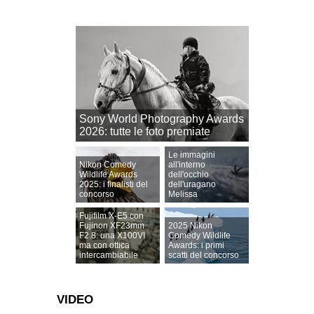
Sony World Photography Awards
2026: tutte le foto premiate
Le immagini
Nikon Comedy
all'interno
Wildlife Awards
dell'occhio
2025: i finalisti del
dell'uragano
concorso
Melissa
Fujifilm X-E5 con
Fujinon XF23mm
2025 Nikon
F2.8: una X100VI
Comedy Wildlife
ma con ottica
Awards: i primi
intercambiabile
scatti del concorso
VIDEO