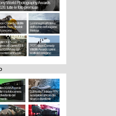
ony World Photography Awards
26: tutte le foto premiate
kon Comedy Wildlife
Le immagini all'interno
ards 2025: i finalisti
dell'occhio dell'uragano
l concorso
Melissa
jifilm X-E5 con
jinon XF23mm F2.8:
2025 Nikon Comedy
a X100VI ma con
Wildlife Awards: i primi
tica intercambiabile
scatti del concorso
O
ifilm X100VI: con le
ette' è la fotocamera
DJI Avata 2: il drone FPV
divertente del
accessibile ancora più
mento
sicuro e divertente