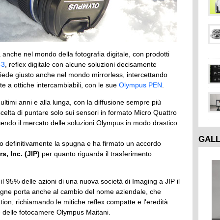
a anche nel mondo della fotografia digitale, con prodotti
-3
, reflex digitale con alcune soluzioni decisamente
 piede giusto anche nel mondo mirrorless, intercettando
te a ottiche intercambiabili, con le sue
Olympus PEN
.
ultimi anni e alla lunga, con la diffusione sempre più
 scelta di puntare solo sui sensori in formato Micro Quattro
ducendo il mercato delle soluzioni Olympus in modo drastico.
GAL
o definitivamente la spugna e ha firmato un accordo
s, Inc. (JIP)
per quanto riguarda il trasferimento
il 95% delle azioni di una nuova società di Imaging a JIP il
egne porta anche al cambio del nome aziendale, che
ion, richiamando le mitiche reflex compatte e l'eredità
re delle fotocamere Olympus Maitani.