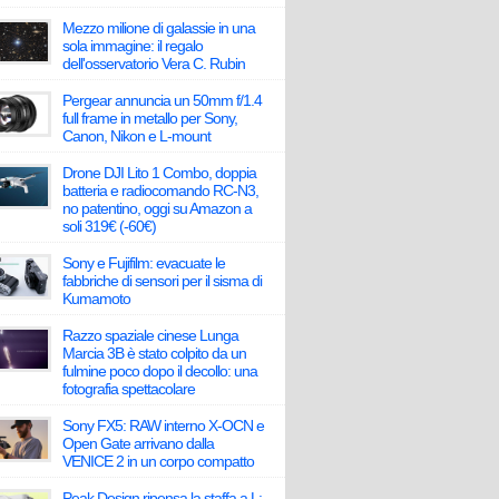
Mezzo milione di galassie in una
sola immagine: il regalo
dell'osservatorio Vera C. Rubin
Pergear annuncia un 50mm f/1.4
full frame in metallo per Sony,
Canon, Nikon e L-mount
Drone DJI Lito 1 Combo, doppia
batteria e radiocomando RC-N3,
no patentino, oggi su Amazon a
soli 319€ (-60€)
Sony e Fujifilm: evacuate le
fabbriche di sensori per il sisma di
Kumamoto
Razzo spaziale cinese Lunga
Marcia 3B è stato colpito da un
fulmine poco dopo il decollo: una
fotografia spettacolare
Sony FX5: RAW interno X-OCN e
Open Gate arrivano dalla
VENICE 2 in un corpo compatto
Peak Design ripensa la staffa a L: