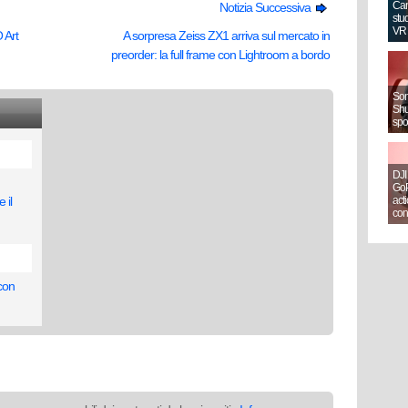
Can
Notizia Successiva
stud
VR
Art
A sorpresa Zeiss ZX1 arriva sul mercato in
preorder: la full frame con Lightroom a bordo
Sony
Shut
spo
DJI
GoP
 il
act
con
 con