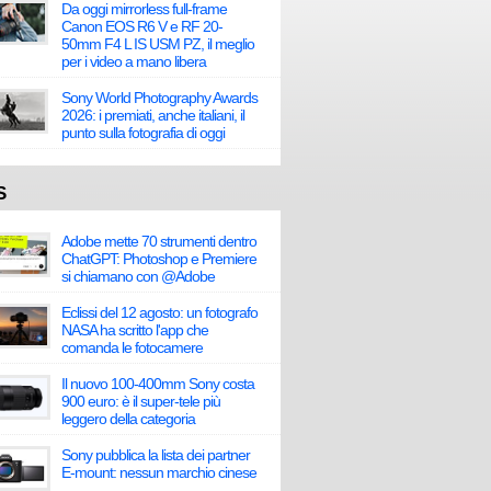
Da oggi mirrorless full-frame
Canon EOS R6 V e RF 20-
50mm F4 L IS USM PZ, il meglio
per i video a mano libera
Sony World Photography Awards
2026: i premiati, anche italiani, il
punto sulla fotografia di oggi
S
Adobe mette 70 strumenti dentro
ChatGPT: Photoshop e Premiere
si chiamano con @Adobe
Eclissi del 12 agosto: un fotografo
NASA ha scritto l'app che
comanda le fotocamere
Il nuovo 100-400mm Sony costa
900 euro: è il super-tele più
leggero della categoria
Sony pubblica la lista dei partner
E-mount: nessun marchio cinese