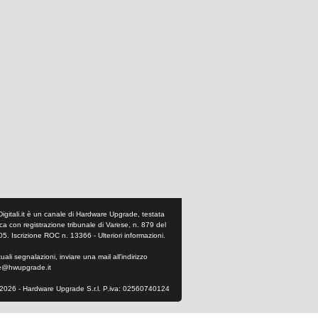
Digitali.it è un canale di Hardware Upgrade, testata
tica con registrazione tribunale di Varese, n. 879 del
05. Iscrizione ROC n. 13366 -
Ulteriori informazioni
.
ali segnalazioni, inviare una mail all'indirizzo
e@hwupgrade.it
2026 - Hardware Upgrade S.r.l. P.iva: 02560740124