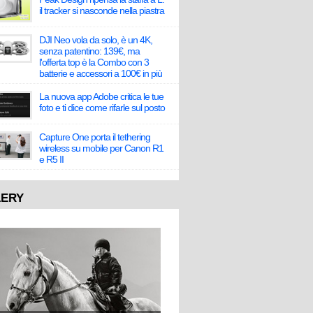
il tracker si nasconde nella piastra
DJI Neo vola da solo, è un 4K,
senza patentino: 139€, ma
l'offerta top è la Combo con 3
batterie e accessori a 100€ in più
La nuova app Adobe critica le tue
foto e ti dice come rifarle sul posto
Capture One porta il tethering
wireless su mobile per Canon R1
e R5 II
LERY