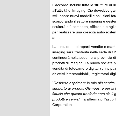
L'accordo include tutte le strutture di
all'attività di Imaging. Ciò dovrebbe ga
sviluppare nuovi modelli e soluzioni f
scorporando il settore imaging e gestend
risulterà più compatta, efficiente e ag
per realizzare una crescita auto-sosten
anni.
La direzione dei reparti vendite e marke
imaging sarà trasferita nella sede di O
continuerà nella sede nella provincia 
prodotti di imaging. La nuova società pr
vendita di fotocamere digitali (principa
obiettivi intercambiabili, registratori digi
“
Desidero esprimere la mia più sentita gra
supporto ai prodotti Olympus, e per la 
fiducia che questo trasferimento sia il g
prodotti e servizi
” ha affermato Yasuo 
Corporation.