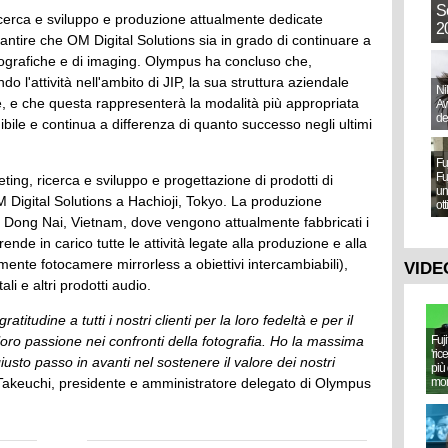
S
 ricerca e sviluppo e produzione attualmente dedicate
20
rantire che OM Digital Solutions sia in grado di continuare a
otografiche e di imaging. Olympus ha concluso che,
o l'attività nell'ambito di JIP, la sua struttura aziendale
Ni
ile, e che questa rappresenterà la modalità più appropriata
Aw
de
ibile e continua a differenza di quanto successo negli ultimi
Fu
Fu
ting, ricerca e sviluppo e progettazione di prodotti di
un
M Digital Solutions a Hachioji, Tokyo. La produzione
ot
di Dong Nai, Vietnam, dove vengono attualmente fabbricati i
ende in carico tutte le attività legate alla produzione e alla
lmente fotocamere mirrorless a obiettivi intercambiabili),
VIDE
tali e altri prodotti audio.
titudine a tutti i nostri clienti per la loro fedeltà e per il
loro passione nei confronti della fotografia. Ho la massima
Fuj
'ric
iusto passo in avanti nel sostenere il valore dei nostri
più 
Takeuchi, presidente e amministratore delegato di Olympus
mo