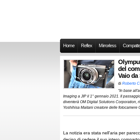
Home
Reflex
Mirrorless
Compatt
Olympus 
del com
Vaio da
di
Roberto 
“In base all'
Imaging a JIP il 1° gennaio 2021. Il passagg
diventerà OM Digital Solutions Corporation, ri
Yoshihisa Maitani creatore delle fotocamere
La notizia era stata nell'aria per parec
deciso di cedere il suo intero comparto