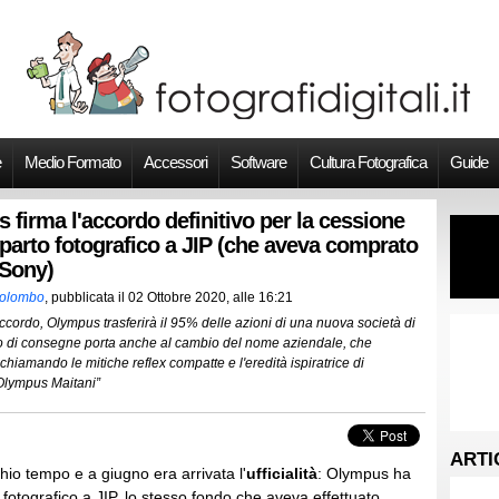
e
Medio Formato
Accessori
Software
Cultura Fotografica
Guide
firma l'accordo definitivo per la cessione
parto fotografico a JIP (che aveva comprato
 Sony)
Colombo
, pubblicata il
02 Ottobre 2020, alle 16:21
accordo, Olympus trasferirà il 95% delle azioni di una nuova società di
io di consegne porta anche al cambio del nome aziendale, che
chiamando le mitiche reflex compatte e l'eredità ispiratrice di
 Olympus Maitani”
ARTI
chio tempo e a giugno era arrivata l'
ufficialità
: Olympus ha
 fotografico a JIP, lo stesso fondo che aveva effettuato