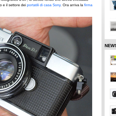
 e il settore dei
portatili di casa Sony
. Ora arriva la
firma
NEW