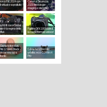
on a ISE 2024 con
Canon a Sicurezza
i virtuali e soprattutto
2023: tecnologie
imaging e stampa
 A9 III: con il Global
ter è la regina delle
Fujifilm GFX 100 Mark II:
rtive
la medio formato veloce!
 Osmo Action 4 vs.
ro 12 Hero Black:
DJI ne ha azzeccata
ion camera top a
un'altra: ecco DJI Mini 4
fronto
Pro