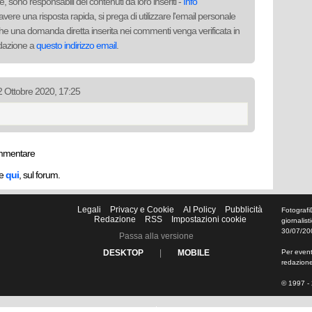
, sono responsabili dei contenuti da loro inseriti -
Info
avere una risposta rapida, si prega di utilizzare l'email personale
to che una domanda diretta inserita nei commenti venga verificata in
redazione a
questo indirizzo email
.
02 Ottobre 2020, 17:25
mmentare
he
qui
, sul forum.
Legali
Privacy e Cookie
AI Policy
Pubblicità
Fotografi
Redazione
RSS
Impostazioni cookie
giornalis
30/07/20
Passa alla versione
DESKTOP
|
MOBILE
Per eventu
redazion
© 1997 - 