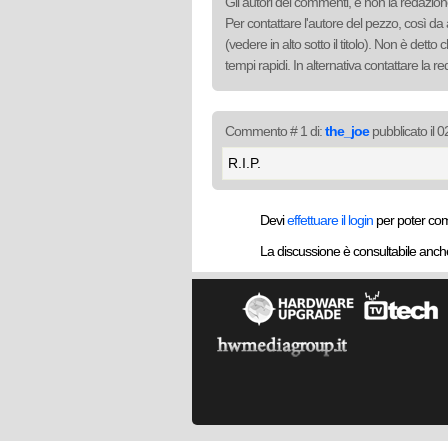
Gli autori dei commenti, e non la redazione
Per contattare l'autore del pezzo, così da 
(vedere in alto sotto il titolo). Non è det
tempi rapidi. In alternativa contattare la 
Commento # 1 di:
the_joe
pubblicato il 
R.I.P.
Devi
effettuare il login
per poter co
La discussione è consultabile anc