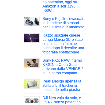
no patentino, oggi su
Amazon a soli 319€
(-60€)
Sony e Fujifilm: evacuate
le fabbriche di sensori
per il sisma di Kumamoto
Razzo spaziale cinese
Lunga Marcia 3B è stato
colpito da un fulmine
poco dopo il decollo: una
fotografia spettacolare
Sony FX5: RAW interno
X-OCN e Open Gate
arrivano dalla VENICE 2
in un corpo compatto
Peak Design ripensa la
staffa a L: il tracker si
nasconde nella piastra
DJI Neo vola da solo, è
un 4K, senza patentino: