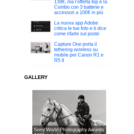
139€, ma l'offerta top è la
Combo con 3 batterie e
accessori a 100€ in più
La nuova app Adobe
critica le tue foto e ti dice
come rifarle sul posto
Capture One porta il
tethering wireless su
mobile per Canon R1 e
R5 II
GALLERY
Sony World Photography Awards