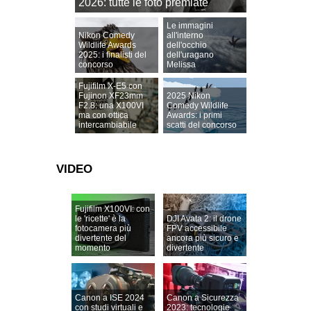
2026: tutte le foto premiate
Le immagini
Nikon Comedy
all'interno
Wildlife Awards
dell'occhio
2025: i finalisti del
dell'uragano
concorso
Melissa
Fujifilm X-E5 con
Fujinon XF23mm
2025 Nikon
F2.8: una X100VI
Comedy Wildlife
ma con ottica
Awards: i primi
intercambiabile
scatti del concorso
VIDEO
Fujifilm X100VI: con
le 'ricette' è la
DJI Avata 2: il drone
fotocamera più
FPV accessibile
divertente del
ancora più sicuro e
momento
divertente
Canon a ISE 2024
Canon a Sicurezza
con studi virtuali e
2023: tecnologie