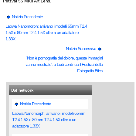
Petzval 55 MKII Art Lens.
Notizia Precedente
Laowa Nanomorph: arrivano i modelli 65mm T2.4
1.5X e 80mm T2.4 1.5X oltre a un adattatore
1.33X
Notizia Successiva
'Non è pornografia del dolore, queste immagini
vanno mostrate': a Lodi continua il Festival della
Fotografia Etica
Dal network
Notizia Precedente
Laowa Nanomorph: arrivano i modelli 65mm
T2.4 1.5X e 80mm T2.4 1.5X oltre a un
adattatore 1.33X