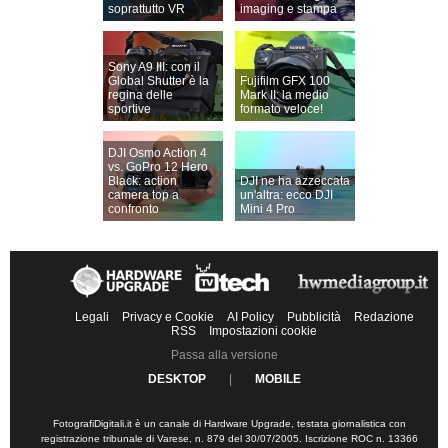
soprattutto VR
imaging e stampa
Sony A9 III: con il
Global Shutter è la
Fujifilm GFX 100
regina delle
Mark II: la medio
sportive
formato veloce!
DJI Osmo Action 4
vs. GoPro 12 Hero
Black: action
DJI ne ha azzeccata
camera top a
un'altra: ecco DJI
confronto
Mini 4 Pro
Legali
Privacy e Cookie
AI Policy
Pubblicità
Redazione
RSS
Impostazioni cookie
Passa alla versione
DESKTOP
|
MOBILE
FotografiDigitali.it è un canale di Hardware Upgrade, testata giornalistica con
registrazione tribunale di Varese, n. 879 del 30/07/2005. Iscrizione ROC n. 13366