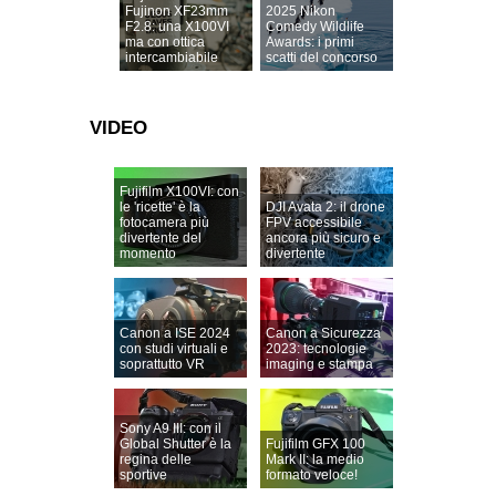
Fujinon XF23mm
2025 Nikon
F2.8: una X100VI
Comedy Wildlife
ma con ottica
Awards: i primi
intercambiabile
scatti del concorso
VIDEO
Fujifilm X100VI: con
le 'ricette' è la
DJI Avata 2: il drone
fotocamera più
FPV accessibile
divertente del
ancora più sicuro e
momento
divertente
Canon a ISE 2024
Canon a Sicurezza
con studi virtuali e
2023: tecnologie
soprattutto VR
imaging e stampa
Sony A9 III: con il
Global Shutter è la
Fujifilm GFX 100
regina delle
Mark II: la medio
sportive
formato veloce!