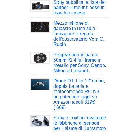
Sony pubblica la lista dei
partner E-mount: nessun
marchio cinese
Mezzo milione di
galassie in una sola
immagine: il regalo
dell'osservatorio Vera C.
Rubin
Pergear annuncia un
50mm f/1.4 full frame in
metallo per Sony, Canon,
Nikon e L-mount
Drone DJI Lito 1 Combo,
doppia batteria e
radiocomando RC-N3,
no patentino, oggi su
Amazon a soli 319€
(-60€)
Sony e Fujifilm: evacuate
le fabbriche di sensori
per il sisma di Kumamoto