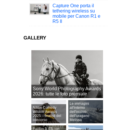
Capture One porta il
tethering wireless su
mobile per Canon R1 e
R5 II
GALLERY
Sony World Photography Awards
2026: tutte le foto premiate
Le immagini
Nikon Comedy
all'interno
Wildlife Awards
dell'occhio
2025: i finalisti del
dell'uragano
concorso
Melissa
Fujifilm X-E5 con