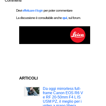
Commenti
Devi
effettuare il login
per poter commentare
La discussione è consultabile anche
qui
, sul forum.
ARTICOLI
Da oggi mirrorless full-
frame Canon EOS R6 V
e RF 20-50mm F4 L IS
USM PZ, il meglio per i
video a mano libera