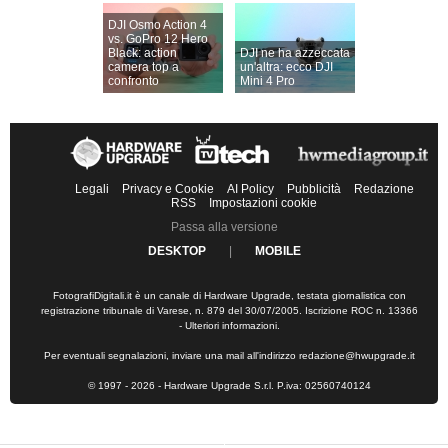
DJI Osmo Action 4
vs. GoPro 12 Hero
Black: action
DJI ne ha azzeccata
camera top a
un'altra: ecco DJI
confronto
Mini 4 Pro
Legali
Privacy e Cookie
AI Policy
Pubblicità
Redazione
RSS
Impostazioni cookie
Passa alla versione
DESKTOP
|
MOBILE
FotografiDigitali.it è un canale di Hardware Upgrade, testata giornalistica con
registrazione tribunale di Varese, n. 879 del 30/07/2005. Iscrizione ROC n. 13366
-
Ulteriori informazioni
.
Per eventuali segnalazioni, inviare una mail all'indirizzo
redazione@hwupgrade.it
© 1997 - 2026 - Hardware Upgrade S.r.l. P.iva: 02560740124