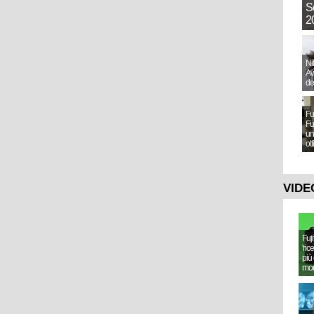
S
20
Ni
Aw
de
Fu
Fu
un
ot
VIDE
Fuj
'ric
più 
mo