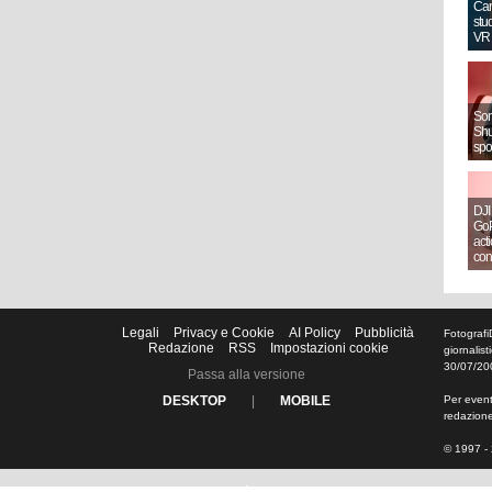
Can
stud
VR
Sony
Shut
spo
DJI
GoP
act
con
Legali
Privacy e Cookie
AI Policy
Pubblicità
Fotografi
Redazione
RSS
Impostazioni cookie
giornalis
30/07/20
Passa alla versione
DESKTOP
|
MOBILE
Per eventu
redazion
© 1997 - 