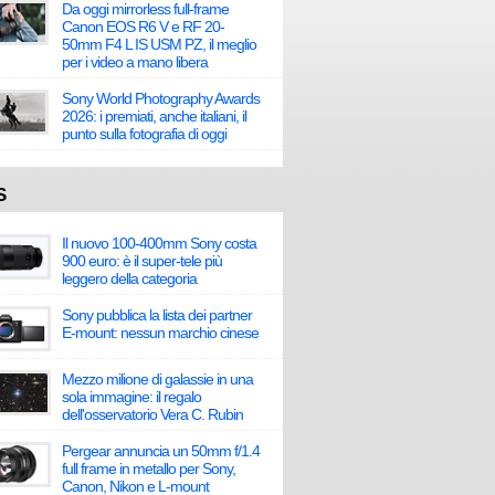
Da oggi mirrorless full-frame
Canon EOS R6 V e RF 20-
50mm F4 L IS USM PZ, il meglio
per i video a mano libera
Sony World Photography Awards
2026: i premiati, anche italiani, il
punto sulla fotografia di oggi
S
Il nuovo 100-400mm Sony costa
900 euro: è il super-tele più
leggero della categoria
Sony pubblica la lista dei partner
E-mount: nessun marchio cinese
Mezzo milione di galassie in una
sola immagine: il regalo
dell'osservatorio Vera C. Rubin
Pergear annuncia un 50mm f/1.4
full frame in metallo per Sony,
Canon, Nikon e L-mount