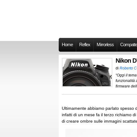
Home
Reflex
Mirrorless
Compatt
Nikon D
di
Roberto 
“Oggi il tem
funzionalità 
firmware dell
Ultimamente abbiamo parlato spesso d
infatti di un mese fa il terzo richiamo di
di creare ombre sulle immagini scattat