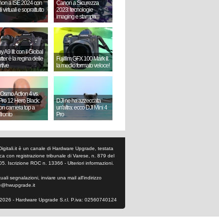
on a ISE 2024 con
Canon a Sicurezza
i virtuali e soprattutto
2023: tecnologie
imaging e stampa
 A9 III: con il Global
ter è la regina delle
Fujifilm GFX 100 Mark II:
rtive
la medio formato veloce!
 Osmo Action 4 vs.
ro 12 Hero Black:
DJI ne ha azzeccata
ion camera top a
un'altra: ecco DJI Mini 4
fronto
Pro
Digitali.it è un canale di Hardware Upgrade, testata
tica con registrazione tribunale di Varese, n. 879 del
05. Iscrizione ROC n. 13366 -
Ulteriori informazioni
.
ali segnalazioni, inviare una mail all'indirizzo
e@hwupgrade.it
2026 - Hardware Upgrade S.r.l. P.iva: 02560740124