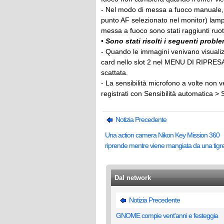
- Nel modo di messa a fuoco manuale, l'i
punto AF selezionato nel monitor) lamp
messa a fuoco sono stati raggiunti ruo
•
Sono stati risolti i seguenti proble
- Quando le immagini venivano visuali
card nello slot 2 nel MENU DI RIPRESA
scattata.
- La sensibilità microfono a volte non 
registrati con Sensibilità automatica > 
Notizia Precedente
Una action camera Nikon Key Mission 360
riprende mentre viene mangiata da una tigr
Dal network
Notizia Precedente
GNOME compie vent'anni e festeggia