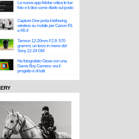
La nuova app Adobe critica le tue
foto e ti dice come rifarle sul posto
Capture One porta il tethering
wireless su mobile per Canon R1
e R5 II
Tamron 12-20mm F2.8: 570
grammi, un terzo in meno del
Sony 12-24 GM
Ha fotografato Giove con una
Game Boy Camera: ora il
progetto è di tutti
LERY