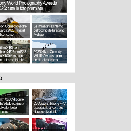
ony World Photography Awards
26: tutte le foto premiate
kon Comedy Wildlife
Le immagini all'interno
ards 2025: i finalisti
dell'occhio dell'uragano
l concorso
Melissa
jifilm X-E5 con
jinon XF23mm F2.8:
2025 Nikon Comedy
a X100VI ma con
Wildlife Awards: i primi
tica intercambiabile
scatti del concorso
O
ifilm X100VI: con le
ette' è la fotocamera
DJI Avata 2: il drone FPV
divertente del
accessibile ancora più
mento
sicuro e divertente