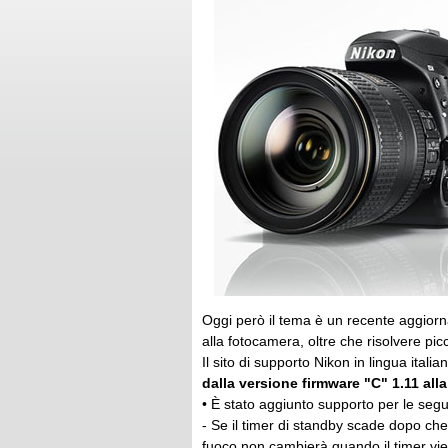
Oggi però il tema è un recente aggior
alla fotocamera, oltre che risolvere picc
Il sito di supporto Nikon in lingua itali
dalla versione firmware "C" 1.11 alla
• È stato aggiunto supporto per le segu
- Se il timer di standby scade dopo ch
fuoco non cambierà quando il timer vien