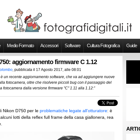
e
Medio Formato
Accessori
Software
Cultura Fotografica
Guide
750: aggiornamento firmware C 1.12
Colombo
, pubblicata il
17 Agosto 2017, alle 08:01
a è un recente aggiornamento software, che va ad aggiungere nuove
alla fotocamera, oltre che risolvere piccoli bug con il passaggio del
a fotocamera dalla versione firmware "C" 1.11 alla 1.12:”
i Nikon D750 per le
problematiche legate all'otturatore
: è
 alcuni lotti della reflex full frame della casa giallonera, rea
e.
ARTI