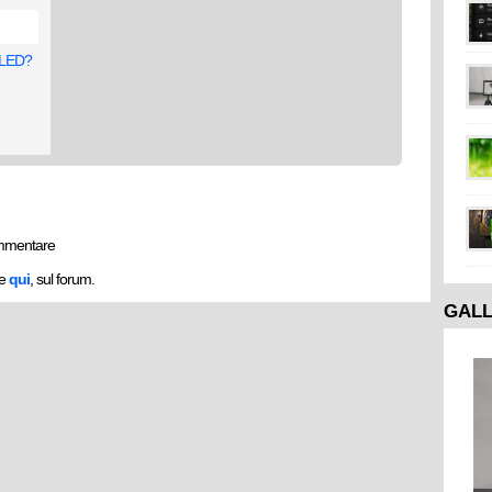
 OLED?
mmentare
he
qui
, sul forum.
GAL