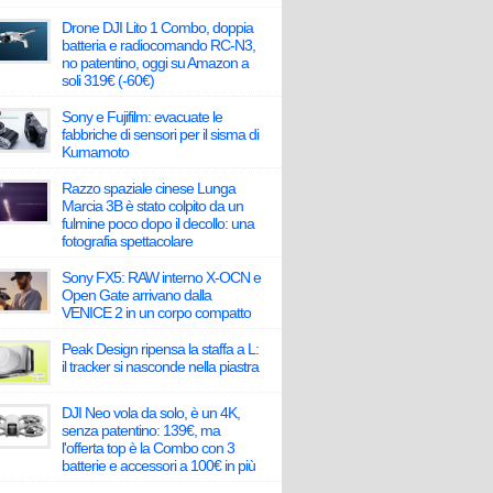
Drone DJI Lito 1 Combo, doppia
batteria e radiocomando RC-N3,
no patentino, oggi su Amazon a
soli 319€ (-60€)
Sony e Fujifilm: evacuate le
fabbriche di sensori per il sisma di
Kumamoto
Razzo spaziale cinese Lunga
Marcia 3B è stato colpito da un
fulmine poco dopo il decollo: una
fotografia spettacolare
Sony FX5: RAW interno X-OCN e
Open Gate arrivano dalla
VENICE 2 in un corpo compatto
Peak Design ripensa la staffa a L:
il tracker si nasconde nella piastra
DJI Neo vola da solo, è un 4K,
senza patentino: 139€, ma
l'offerta top è la Combo con 3
batterie e accessori a 100€ in più