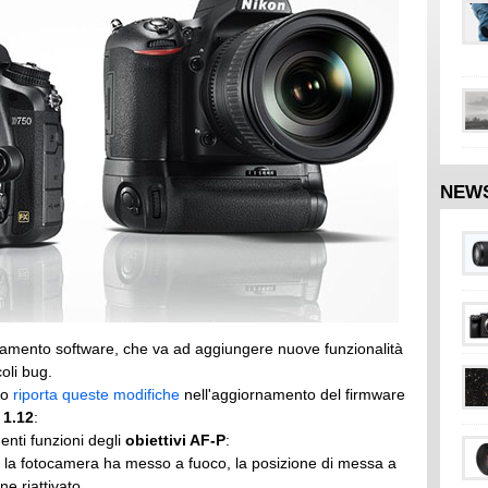
NEW
namento software, che va ad aggiungere nuove funzionalità
oli bug.
ano
riporta queste modifiche
nell'aggiornamento del firmware
 1.12
:
enti funzioni degli
obiettivi AF-P
:
e la fotocamera ha messo a fuoco, la posizione di messa a
e riattivato.