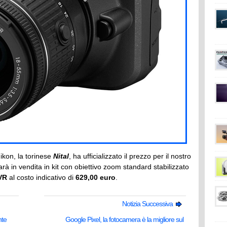
Nikon, la torinese
Nital
, ha ufficializzato il prezzo per il nostro
rà in vendita in kit con obiettivo zoom standard stabilizzato
VR
al costo indicativo di
629,00 euro
.
Notizia Successiva
nte
Google Pixel, la fotocamera è la migliore sul