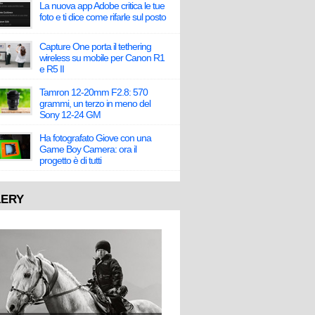
La nuova app Adobe critica le tue
foto e ti dice come rifarle sul posto
Capture One porta il tethering
wireless su mobile per Canon R1
e R5 II
Tamron 12-20mm F2.8: 570
grammi, un terzo in meno del
Sony 12-24 GM
Ha fotografato Giove con una
Game Boy Camera: ora il
progetto è di tutti
LERY