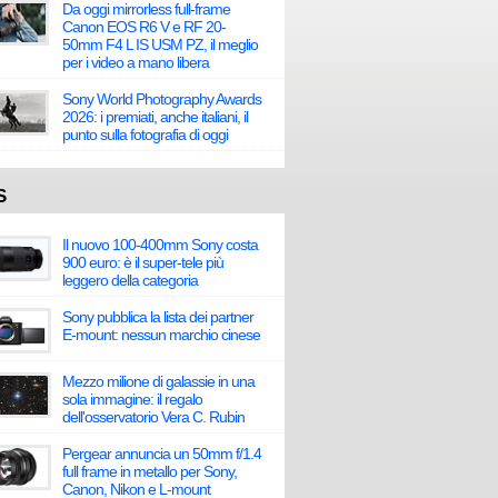
Da oggi mirrorless full-frame
Canon EOS R6 V e RF 20-
50mm F4 L IS USM PZ, il meglio
per i video a mano libera
Sony World Photography Awards
2026: i premiati, anche italiani, il
punto sulla fotografia di oggi
S
Il nuovo 100-400mm Sony costa
900 euro: è il super-tele più
leggero della categoria
Sony pubblica la lista dei partner
E-mount: nessun marchio cinese
Mezzo milione di galassie in una
sola immagine: il regalo
dell'osservatorio Vera C. Rubin
Pergear annuncia un 50mm f/1.4
full frame in metallo per Sony,
Canon, Nikon e L-mount