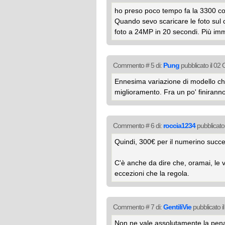
ho preso poco tempo fa la 3300 co
Quando sevo scaricare le foto sul c
foto a 24MP in 20 secondi. Più imm
Commento # 5 di:
Pung
pubblicato il 02
Ennesima variazione di modello che
miglioramento. Fra un po' finiranno 
Commento # 6 di:
roccia1234
pubblicato
Quindi, 300€ per il numerino succ
C'è anche da dire che, oramai, le 
eccezioni che la regola.
Commento # 7 di:
GentiliVie
pubblicato i
Non ne vale assolutamente la pena