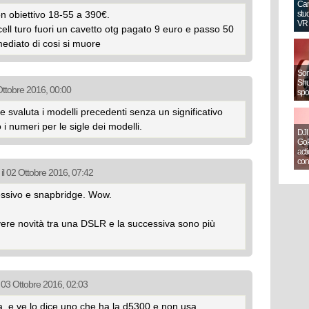
Can
n obiettivo 18-55 a 390€.
stud
VR
ell turo fuori un cavetto otg pagato 9 euro e passo 50
ediato di cosi si muore
Sony
Shut
 Ottobre 2016, 00:00
spo
 svaluta i modelli precedenti senza un significativo
i numeri per le sigle dei modelli.
DJI
GoP
act
con
 il 02 Ottobre 2016, 07:42
essivo e snapbridge. Wow.
vere novità tra una DSLR e la successiva sono più
l 03 Ottobre 2016, 02:03
, e ve lo dice uno che ha la d5300 e non usa