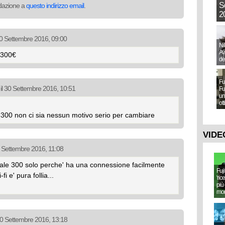
S
redazione a
questo indirizzo email
.
20
 30 Settembre 2016, 09:00
Ni
Aw
a 300€
de
Fu
 il 30 Settembre 2016, 10:51
Fu
un
ot
3300 non ci sia nessun motivo serio per cambiare
VIDE
0 Settembre 2016, 11:08
vale 300 solo perche' ha una connessione facilmente
Fuj
 e' pura follia...
'ric
più 
mo
 30 Settembre 2016, 13:18