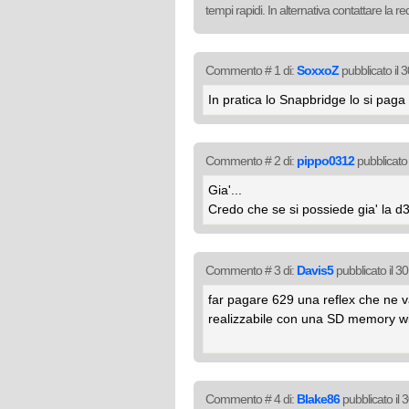
tempi rapidi. In alternativa contattare la 
Commento # 1 di:
SoxxoZ
pubblicato il
In pratica lo Snapbridge lo si pag
Commento # 2 di:
pippo0312
pubblicato
Gia'...
Credo che se si possiede gia' la d
Commento # 3 di:
Davis5
pubblicato il 3
far pagare 629 una reflex che ne 
realizzabile con una SD memory wi-fi
Commento # 4 di:
Blake86
pubblicato il