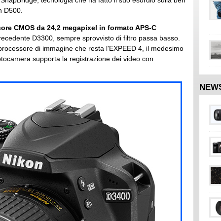
 SnapBridge, tecnologia che ha fatto il suo esordio sulla ben
on D500.
ore CMOS da 24,2 megapixel in formato APS-C
recedente D3300, sempre sprovvisto di filtro passa basso.
 processore di immagine che resta l'EXPEED 4, il medesimo
fotocamera supporta la registrazione dei video con
NEW