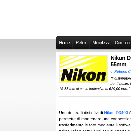
Home
Reflex
Mirrorless
Compatt
Nikon D3
55mm
di
Roberto 
“Il distributo
per il nostro
18-55 mm al costo indicativo di 629,00 euro”
Uno dei tratti distintivi di
Nikon D3400
è
permette di mantenere una connession
trasferimento le foto mediante il softw