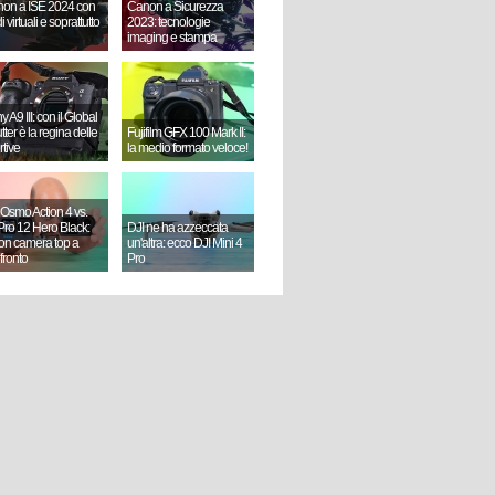
on a ISE 2024 con
Canon a Sicurezza
i virtuali e soprattutto
2023: tecnologie
imaging e stampa
 A9 III: con il Global
ter è la regina delle
Fujifilm GFX 100 Mark II:
rtive
la medio formato veloce!
 Osmo Action 4 vs.
ro 12 Hero Black:
DJI ne ha azzeccata
ion camera top a
un'altra: ecco DJI Mini 4
fronto
Pro