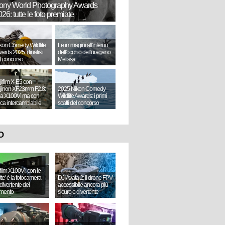
ony World Photography Awards
26: tutte le foto premiate
kon Comedy Wildlife
Le immagini all'interno
ards 2025: i finalisti
dell'occhio dell'uragano
l concorso
Melissa
jifilm X-E5 con
jinon XF23mm F2.8:
2025 Nikon Comedy
a X100VI ma con
Wildlife Awards: i primi
tica intercambiabile
scatti del concorso
O
ifilm X100VI: con le
ette' è la fotocamera
DJI Avata 2: il drone FPV
divertente del
accessibile ancora più
mento
sicuro e divertente