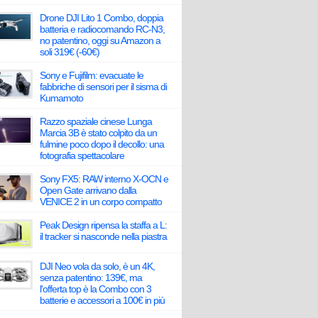
Drone DJI Lito 1 Combo, doppia
batteria e radiocomando RC-N3,
no patentino, oggi su Amazon a
soli 319€ (-60€)
Sony e Fujifilm: evacuate le
fabbriche di sensori per il sisma di
Kumamoto
Razzo spaziale cinese Lunga
Marcia 3B è stato colpito da un
fulmine poco dopo il decollo: una
fotografia spettacolare
Sony FX5: RAW interno X-OCN e
Open Gate arrivano dalla
VENICE 2 in un corpo compatto
Peak Design ripensa la staffa a L:
il tracker si nasconde nella piastra
DJI Neo vola da solo, è un 4K,
senza patentino: 139€, ma
l'offerta top è la Combo con 3
batterie e accessori a 100€ in più