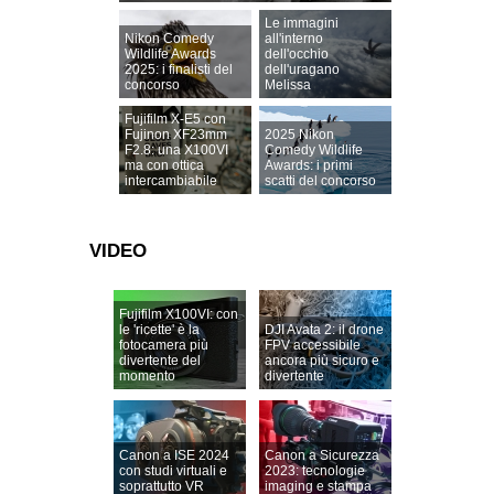
Le immagini
Nikon Comedy
all'interno
Wildlife Awards
dell'occhio
2025: i finalisti del
dell'uragano
concorso
Melissa
Fujifilm X-E5 con
Fujinon XF23mm
2025 Nikon
F2.8: una X100VI
Comedy Wildlife
ma con ottica
Awards: i primi
intercambiabile
scatti del concorso
VIDEO
Fujifilm X100VI: con
le 'ricette' è la
DJI Avata 2: il drone
fotocamera più
FPV accessibile
divertente del
ancora più sicuro e
momento
divertente
Canon a ISE 2024
Canon a Sicurezza
con studi virtuali e
2023: tecnologie
soprattutto VR
imaging e stampa