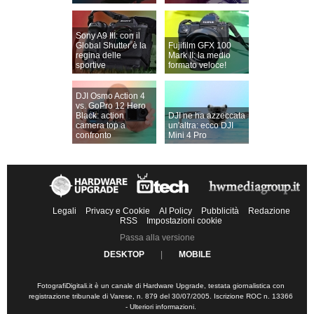
Sony A9 III: con il
Global Shutter è la
Fujifilm GFX 100
regina delle
Mark II: la medio
sportive
formato veloce!
DJI Osmo Action 4
vs. GoPro 12 Hero
Black: action
DJI ne ha azzeccata
camera top a
un'altra: ecco DJI
confronto
Mini 4 Pro
Legali
Privacy e Cookie
AI Policy
Pubblicità
Redazione
RSS
Impostazioni cookie
Passa alla versione
DESKTOP
|
MOBILE
FotografiDigitali.it è un canale di Hardware Upgrade, testata giornalistica con
registrazione tribunale di Varese, n. 879 del 30/07/2005. Iscrizione ROC n. 13366
-
Ulteriori informazioni
.