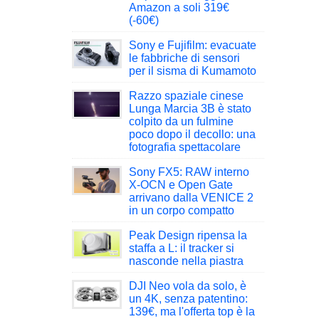
Amazon a soli 319€
(-60€)
Sony e Fujifilm: evacuate
le fabbriche di sensori
per il sisma di Kumamoto
Razzo spaziale cinese
Lunga Marcia 3B è stato
colpito da un fulmine
poco dopo il decollo: una
fotografia spettacolare
Sony FX5: RAW interno
X-OCN e Open Gate
arrivano dalla VENICE 2
in un corpo compatto
Peak Design ripensa la
staffa a L: il tracker si
nasconde nella piastra
DJI Neo vola da solo, è
un 4K, senza patentino:
139€, ma l'offerta top è la