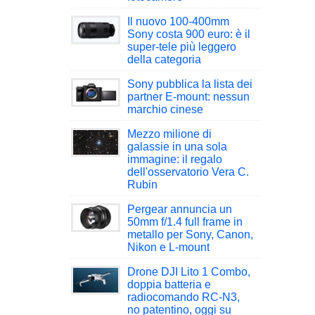
Il nuovo 100-400mm
Sony costa 900 euro: è il
super-tele più leggero
della categoria
Sony pubblica la lista dei
partner E-mount: nessun
marchio cinese
Mezzo milione di
galassie in una sola
immagine: il regalo
dell'osservatorio Vera C.
Rubin
Pergear annuncia un
50mm f/1.4 full frame in
metallo per Sony, Canon,
Nikon e L-mount
Drone DJI Lito 1 Combo,
doppia batteria e
radiocomando RC-N3,
no patentino, oggi su