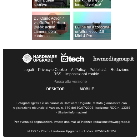
regina delle
Mark II: la medio
sportive
formato veloce!
DJI Osmo Action 4
vs. GoPro 12 Hero
Black: action
DJI ne ha azzeccata
camera top a
un'altra: ecco DJI
confronto
Mini 4 Pro
Legali
Privacy e Cookie
AI Policy
Pubblicità
Redazione
RSS
Impostazioni cookie
Passa alla versione
DESKTOP
|
MOBILE
FotografiDigitali.it è un canale di Hardware Upgrade, testata giornalistica con
registrazione tribunale di Varese, n. 879 del 30/07/2005. Iscrizione ROC n. 13366
-
Ulteriori informazioni
.
Per eventuali segnalazioni, inviare una mail all'indirizzo
redazione@hwupgrade.it
© 1997 - 2026 - Hardware Upgrade S.r.l. P.iva: 02560740124