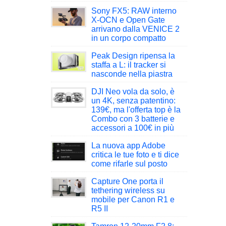
Sony FX5: RAW interno
X-OCN e Open Gate
arrivano dalla VENICE 2
in un corpo compatto
Peak Design ripensa la
staffa a L: il tracker si
nasconde nella piastra
DJI Neo vola da solo, è
un 4K, senza patentino:
139€, ma l'offerta top è la
Combo con 3 batterie e
accessori a 100€ in più
La nuova app Adobe
critica le tue foto e ti dice
come rifarle sul posto
Capture One porta il
tethering wireless su
mobile per Canon R1 e
R5 II