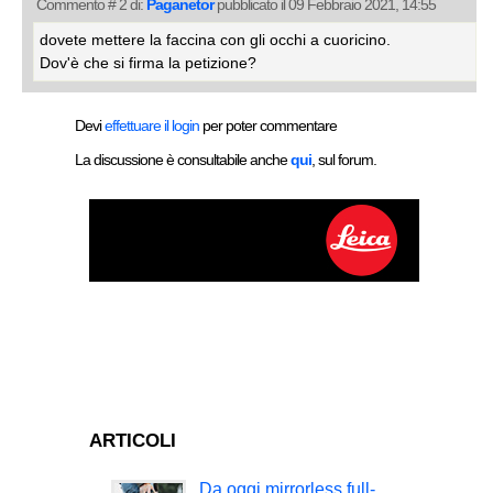
Commento # 2 di:
Paganetor
pubblicato il 09 Febbraio 2021, 14:55
dovete mettere la faccina con gli occhi a cuoricino.
Dov'è che si firma la petizione?
Devi
effettuare il login
per poter commentare
La discussione è consultabile anche
qui
, sul forum.
ARTICOLI
Da oggi mirrorless full-