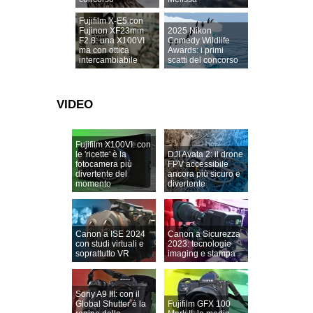
Fujifilm X-E5 con
Fujinon XF23mm
2025 Nikon
F2.8: una X100VI
Comedy Wildlife
ma con ottica
Awards: i primi
intercambiabile
scatti del concorso
VIDEO
Fujifilm X100VI: con
le 'ricette' è la
DJI Avata 2: il drone
fotocamera più
FPV accessibile
divertente del
ancora più sicuro e
momento
divertente
Canon a ISE 2024
Canon a Sicurezza
con studi virtuali e
2023: tecnologie
soprattutto VR
imaging e stampa
Sony A9 III: con il
Global Shutter è la
Fujifilm GFX 100