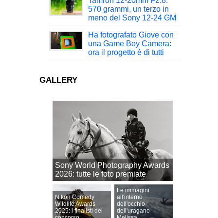
Tamron 12-20mm F2.8:
570 grammi, un terzo in
meno del Sony 12-24 GM
Ha fotografato Giove con
una Game Boy Camera:
ora il progetto è di tutti
GALLERY
Sony World Photography Awards
2026: tutte le foto premiate
Le immagini
Nikon Comedy
all'interno
Wildlife Awards
dell'occhio
2025: i finalisti del
dell'uragano
concorso
Melissa