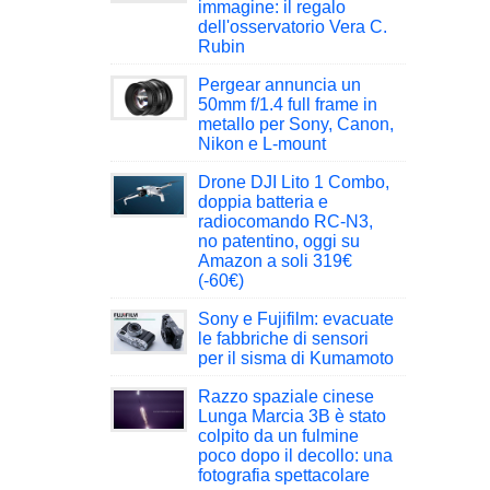
immagine: il regalo
dell'osservatorio Vera C.
Rubin
Pergear annuncia un
50mm f/1.4 full frame in
metallo per Sony, Canon,
Nikon e L-mount
Drone DJI Lito 1 Combo,
doppia batteria e
radiocomando RC-N3,
no patentino, oggi su
Amazon a soli 319€
(-60€)
Sony e Fujifilm: evacuate
le fabbriche di sensori
per il sisma di Kumamoto
Razzo spaziale cinese
Lunga Marcia 3B è stato
colpito da un fulmine
poco dopo il decollo: una
fotografia spettacolare