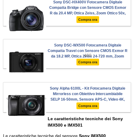
Sony DSC-HX400V Fotocamera Digitale
Compatta Bridge con Sensore CMOS Exmor
R da 20.4 MP, Ottica Zeiss, Zoom Ottico 50x,
SteadyShot Ottico Adattivo a 5 assi, Mirino
Compra ora
Elettronico, Nero
Sony DSC-WX500 Fotocamera Digitale
Compatta Travel con Sensore CMOS Exmor R
400
da 18.2 MP, Ottica Zeiss 24-720 mm, Zoom
Ottico 30x, Video Full HD, Nero
Compra ora
Sony Alpha 6100L - Kit Fotocamera Digitale
Mirrorless con Obiettivo Intercambiabile
SELP 16-50mm, Sensore APS-C, Video 4K,
Real Time Eye AF, Real Time Tracking,
Compra ora
ILCE6100B + SELP1650, Nero
Le caratteristiche tecniche dei Sony
IMX500 e IMX501
Le caratteristiche tecniche del sensore
Sony IMX500