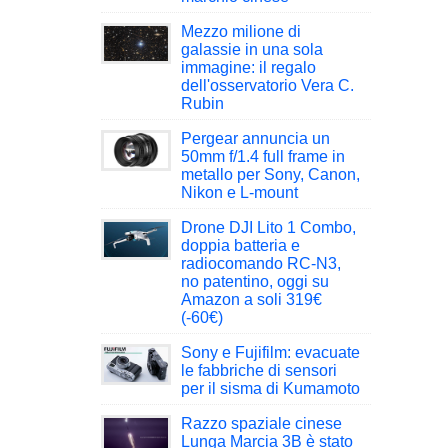
Mezzo milione di
galassie in una sola
immagine: il regalo
dell'osservatorio Vera C.
Rubin
Pergear annuncia un
50mm f/1.4 full frame in
metallo per Sony, Canon,
Nikon e L-mount
Drone DJI Lito 1 Combo,
doppia batteria e
radiocomando RC-N3,
no patentino, oggi su
Amazon a soli 319€
(-60€)
Sony e Fujifilm: evacuate
le fabbriche di sensori
per il sisma di Kumamoto
Razzo spaziale cinese
Lunga Marcia 3B è stato