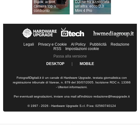
Black: action
DJI ne ha azzeccata
camera top a
un'altra: ecco DJI
confronto
Mini 4 Pro
Legali
Privacy e Cookie
AI Policy
Pubblicità
Redazione
RSS
Impostazioni cookie
Passa alla versione
DESKTOP
|
MOBILE
FotografiDigitali.it è un canale di Hardware Upgrade, testata giornalistica con
registrazione tribunale di Varese, n. 879 del 30/07/2005. Iscrizione ROC n. 13366
-
Ulteriori informazioni
.
Per eventuali segnalazioni, inviare una mail all'indirizzo
redazione@hwupgrade.it
© 1997 - 2026 - Hardware Upgrade S.r.l. P.iva: 02560740124