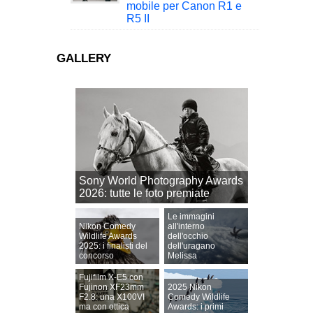
mobile per Canon R1 e
R5 II
GALLERY
Sony World Photography Awards
2026: tutte le foto premiate
Le immagini
Nikon Comedy
all'interno
Wildlife Awards
dell'occhio
2025: i finalisti del
dell'uragano
concorso
Melissa
Fujifilm X-E5 con
Fujinon XF23mm
2025 Nikon
F2.8: una X100VI
Comedy Wildlife
ma con ottica
Awards: i primi