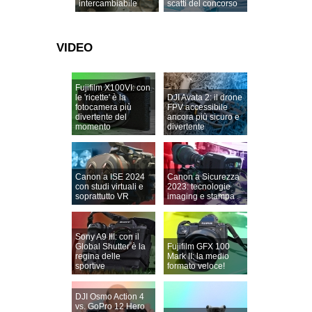
intercambiabile
scatti del concorso
VIDEO
Fujifilm X100VI: con
le 'ricette' è la
DJI Avata 2: il drone
fotocamera più
FPV accessibile
divertente del
ancora più sicuro e
momento
divertente
Canon a ISE 2024
Canon a Sicurezza
con studi virtuali e
2023: tecnologie
soprattutto VR
imaging e stampa
Sony A9 III: con il
Global Shutter è la
Fujifilm GFX 100
regina delle
Mark II: la medio
sportive
formato veloce!
DJI Osmo Action 4
vs. GoPro 12 Hero