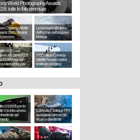
ony World Photography Awards
26: tutte le foto premiate
kon Comedy Wildlife
Le immagini all'interno
ards 2025: i finalisti
dell'occhio dell'uragano
l concorso
Melissa
jifilm X-E5 con
jinon XF23mm F2.8:
2025 Nikon Comedy
a X100VI ma con
Wildlife Awards: i primi
tica intercambiabile
scatti del concorso
O
ifilm X100VI: con le
ette' è la fotocamera
DJI Avata 2: il drone FPV
divertente del
accessibile ancora più
mento
sicuro e divertente