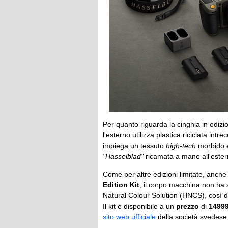
Per quanto riguarda la cinghia in edizio
l'esterno utilizza plastica riciclata intr
impiega un tessuto
high-tech
morbido e
"Hasselblad"
ricamata a mano all'estern
Come per altre edizioni limitate, anche 
Edition Kit
, il corpo macchina non ha 
Natural Colour Solution (HNCS), così d
Il kit è disponibile a un
prezzo
di
14999
sito web ufficiale
della società svedese