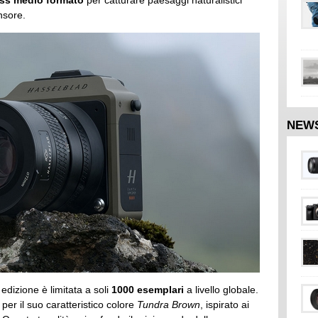
ess medio formato
per catturare paesaggi naturalistici
nsore.
NEW
dizione è limitata a soli
1000 esemplari
a livello globale.
 per il suo caratteristico colore
Tundra Brown
, ispirato ai