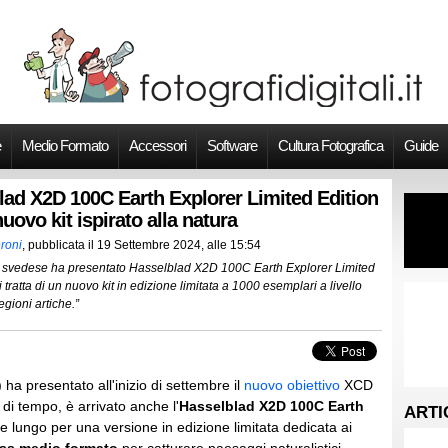
e
Medio Formato
Accessori
Software
Cultura Fotografica
Guide
lad X2D 100C Earth Explorer Limited Edition
nuovo kit ispirato alla natura
roni
, pubblicata il
19 Settembre 2024, alle 15:54
re svedese ha presentato Hasselblad X2D 100C Earth Explorer Limited
Si tratta di un nuovo kit in edizione limitata a 1000 esemplari a livello
egioni artiche.”
 ha presentato all'inizio di settembre il
nuovo obiettivo
XCD
di tempo, è arrivato anche l'
Hasselblad X2D 100C Earth
ARTI
 lungo per una versione in edizione limitata dedicata ai