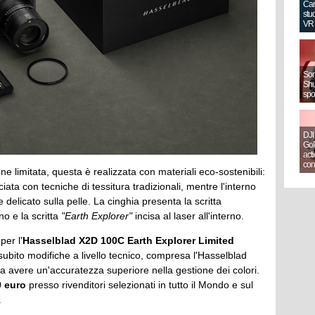
Can
stud
VR
Sony
Shut
spo
DJI
GoP
act
con
ne limitata, questa è realizzata con materiali eco-sostenibili:
ecciata con tecniche di tessitura tradizionali, mentre l'interno
 delicato sulla pelle. La cinghia presenta la scritta
o e la scritta
"Earth Explorer"
incisa al laser all'interno.
per l'
Hasselblad X2D 100C Earth Explorer Limited
subito modifiche a livello tecnico, compresa l'Hasselblad
a avere un'accuratezza superiore nella gestione dei colori.
 euro
presso rivenditori selezionati in tutto il Mondo e sul
.