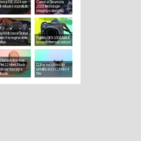
on a ISE 2024 con
Canon a Sicurezza
i virtuali e soprattutto
2023: tecnologie
imaging e stampa
 A9 III: con il Global
ter è la regina delle
Fujifilm GFX 100 Mark II:
rtive
la medio formato veloce!
 Osmo Action 4 vs.
ro 12 Hero Black:
DJI ne ha azzeccata
ion camera top a
un'altra: ecco DJI Mini 4
fronto
Pro