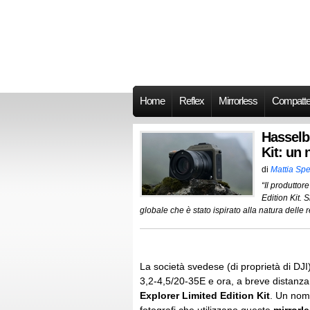
Home
Reflex
Mirrorless
Compatt
Hasselb
Kit: un 
di
Mattia Spe
“Il produtto
Edition Kit. 
globale che è stato ispirato alla natura delle r
La società svedese (di proprietà di DJI)
3,2-4,5/20-35E e ora, a breve distanza 
Explorer Limited Edition Kit
. Un nome