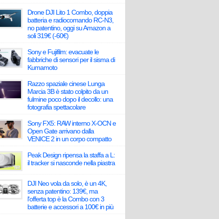
Drone DJI Lito 1 Combo, doppia
batteria e radiocomando RC-N3,
no patentino, oggi su Amazon a
soli 319€ (-60€)
Sony e Fujifilm: evacuate le
fabbriche di sensori per il sisma di
Kumamoto
Razzo spaziale cinese Lunga
Marcia 3B è stato colpito da un
fulmine poco dopo il decollo: una
fotografia spettacolare
Sony FX5: RAW interno X-OCN e
Open Gate arrivano dalla
VENICE 2 in un corpo compatto
Peak Design ripensa la staffa a L:
il tracker si nasconde nella piastra
DJI Neo vola da solo, è un 4K,
senza patentino: 139€, ma
l'offerta top è la Combo con 3
batterie e accessori a 100€ in più