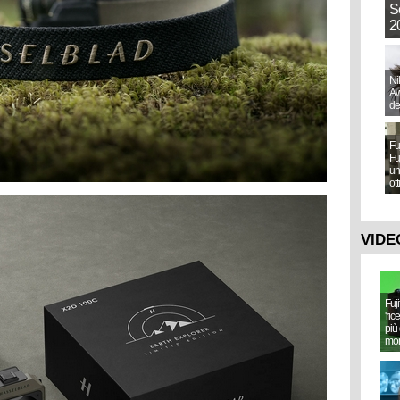
S
20
Ni
Aw
de
Fu
Fu
un
ot
VIDE
Fuj
'ric
più 
mo