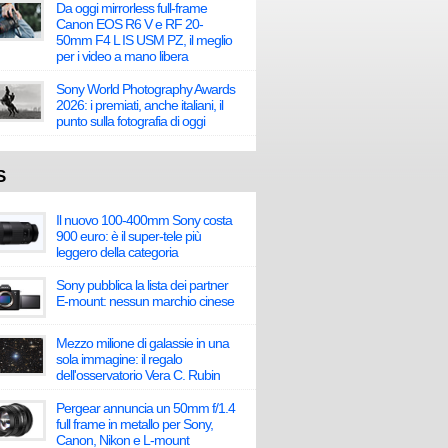
Da oggi mirrorless full-frame
Canon EOS R6 V e RF 20-
50mm F4 L IS USM PZ, il meglio
per i video a mano libera
Sony World Photography Awards
2026: i premiati, anche italiani, il
punto sulla fotografia di oggi
S
Il nuovo 100-400mm Sony costa
900 euro: è il super-tele più
leggero della categoria
Sony pubblica la lista dei partner
E-mount: nessun marchio cinese
Mezzo milione di galassie in una
sola immagine: il regalo
dell'osservatorio Vera C. Rubin
Pergear annuncia un 50mm f/1.4
full frame in metallo per Sony,
Canon, Nikon e L-mount