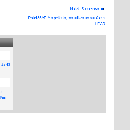
Notizia Successiva
Rollei 35AF: è a pellicola, ma utilizza un autofocus
LiDAR
 da 43
ei
ePad