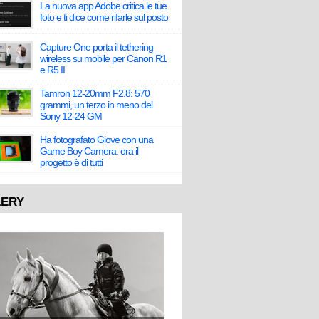
La nuova app Adobe critica le tue
foto e ti dice come rifarle sul posto
Capture One porta il tethering
wireless su mobile per Canon R1
e R5 II
Tamron 12-20mm F2.8: 570
grammi, un terzo in meno del
Sony 12-24 GM
Ha fotografato Giove con una
Game Boy Camera: ora il
progetto è di tutti
LERY