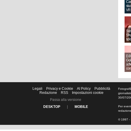
Can
stud
VR
Sony
Shut
spo
DJI
GoP
act
con
Legali
Privacy e Cookie
AI Policy
Pubblicità
Fotografi
Redazione
RSS
Impostazioni cookie
giornalis
30/07/20
Passa alla versione
DESKTOP
|
MOBILE
Per eventu
redazion
© 1997 - 