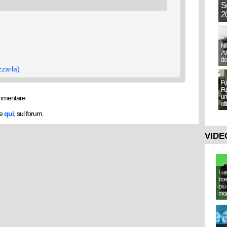
S
20
Ni
Aw
de
zzarla)
Fu
Fu
un
mmentare
ot
he
qui
, sul forum.
VIDE
Fuj
'ric
più 
mo