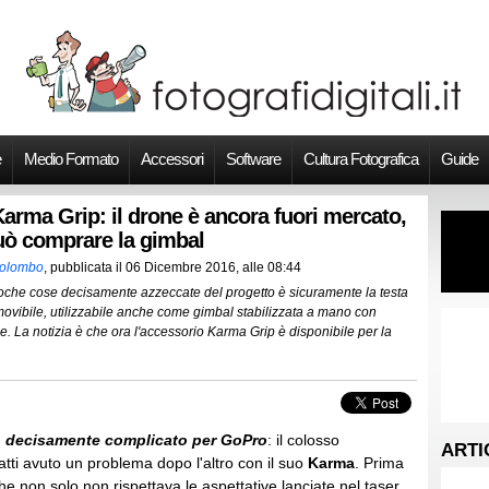
e
Medio Formato
Accessori
Software
Cultura Fotografica
Guide
arma Grip: il drone è ancora fuori mercato,
uò comprare la gimbal
Colombo
, pubblicata il
06 Dicembre 2016, alle 08:44
oche cose decisamente azzeccate del progetto è sicuramente la testa
movibile, utilizzabile anche come gimbal stabilizzata a mano con
e. La notizia è che ora l'accessorio Karma Grip è disponibile per la
o decisamente complicato per GoPro
: il colosso
ARTI
atti avuto un problema dopo l'altro con il suo
Karma
. Prima
e non solo non rispettava le aspettative lanciate nel taser