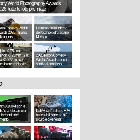
ony World Photography Awards
26: tutte le foto premiate
kon Comedy Wildlife
Le immagini all'interno
ards 2025: i finalisti
dell'occhio dell'uragano
l concorso
Melissa
jifilm X-E5 con
jinon XF23mm F2.8:
2025 Nikon Comedy
a X100VI ma con
Wildlife Awards: i primi
tica intercambiabile
scatti del concorso
O
ifilm X100VI: con le
ette' è la fotocamera
DJI Avata 2: il drone FPV
divertente del
accessibile ancora più
mento
sicuro e divertente