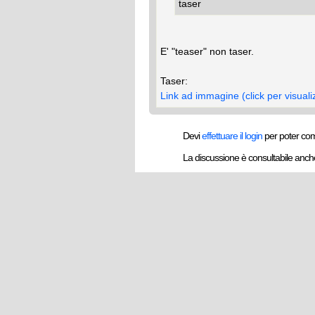
taser
E' "teaser" non taser.
Taser:
Link ad immagine (click per visuali
Devi
effettuare il login
per poter co
La discussione è consultabile anc