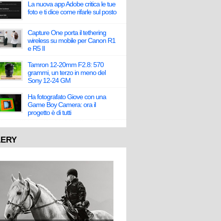
La nuova app Adobe critica le tue
foto e ti dice come rifarle sul posto
Capture One porta il tethering
wireless su mobile per Canon R1
e R5 II
Tamron 12-20mm F2.8: 570
grammi, un terzo in meno del
Sony 12-24 GM
Ha fotografato Giove con una
Game Boy Camera: ora il
progetto è di tutti
LERY