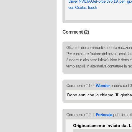
Driver NVIDIA GeForce 376.19, per i gio
con Oculus Touch
Commenti (2)
Gli autori dei commenti, e non la redazione
Per contattare l'autore del pezzo, così da 
(vedere in alto sotto il titolo). Non è det
tempi rapidi. In alternativa contattare la 
Commento # 1 di:
Wonder
pubblicato il
Dopo anni che lo chiamo "il" gimbal
Commento # 2 di:
Portocala
pubblicato i
Originariamente inviato da: 