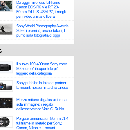
Da oggi mirrorless full-frame
Canon EOS R6 V e RF 20-
50mm F4 L IS USM PZ, il meglio
per i video a mano libera
Sony World Photography Awards
2026: i premiati, anche italiani, il
punto sulla fotografia di oggi
S
Il nuovo 100-400mm Sony costa
900 euro: è il super-tele più
leggero della categoria
Sony pubblica la lista dei partner
E-mount: nessun marchio cinese
Mezzo milione di galassie in una
sola immagine: il regalo
dell'osservatorio Vera C. Rubin
Pergear annuncia un 50mm f/1.4
full frame in metallo per Sony,
Canon, Nikon e L-mount