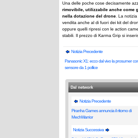
Una delle poche cose decisamente azz
rimovibile, utilizzabile anche come 
nella dotazione del drone
. La notizi
vendita anche al di fuori dei kit del dr
oppure quelli ripresi con le action cam
stabili. Il prezzo di Karma Grip si inser
Notizia Precedente
Panasonic X1: ecco dal vivo la prosumer co
sensore da 1 pollice
Dal network
Notizia Precedente
Piranha Games annuncia il ritorno di
MechWarrior
Notizia Successiva