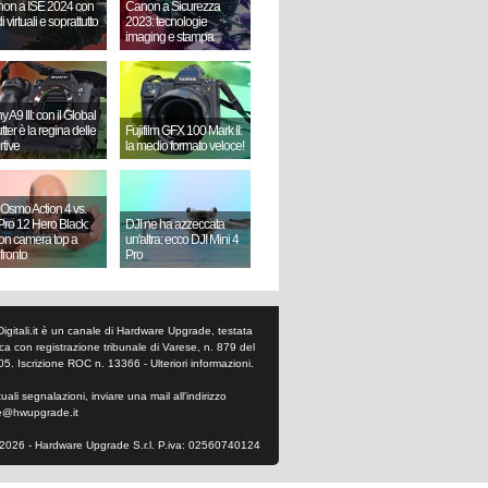
on a ISE 2024 con
Canon a Sicurezza
i virtuali e soprattutto
2023: tecnologie
imaging e stampa
 A9 III: con il Global
ter è la regina delle
Fujifilm GFX 100 Mark II:
rtive
la medio formato veloce!
 Osmo Action 4 vs.
ro 12 Hero Black:
DJI ne ha azzeccata
ion camera top a
un'altra: ecco DJI Mini 4
fronto
Pro
Digitali.it è un canale di Hardware Upgrade, testata
tica con registrazione tribunale di Varese, n. 879 del
05. Iscrizione ROC n. 13366 -
Ulteriori informazioni
.
ali segnalazioni, inviare una mail all'indirizzo
e@hwupgrade.it
2026 - Hardware Upgrade S.r.l. P.iva: 02560740124