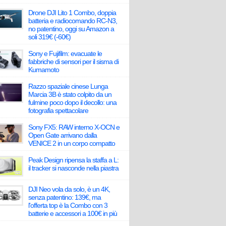
Drone DJI Lito 1 Combo, doppia
batteria e radiocomando RC-N3,
no patentino, oggi su Amazon a
soli 319€ (-60€)
Sony e Fujifilm: evacuate le
fabbriche di sensori per il sisma di
Kumamoto
Razzo spaziale cinese Lunga
Marcia 3B è stato colpito da un
fulmine poco dopo il decollo: una
fotografia spettacolare
Sony FX5: RAW interno X-OCN e
Open Gate arrivano dalla
VENICE 2 in un corpo compatto
Peak Design ripensa la staffa a L:
il tracker si nasconde nella piastra
DJI Neo vola da solo, è un 4K,
senza patentino: 139€, ma
l'offerta top è la Combo con 3
batterie e accessori a 100€ in più