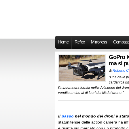
Home
Reflex
Mirrorless
Compatt
GoPro K
ma si p
di
Roberto 
“Una delle p
cardanica ri
l'impugnatura fornita nella dotazione del dron
vendita anche al di fuori dei kit del drone.”
Il
passo
nel mondo dei droni è stat
statunitense delle action camera ha inf
è giunta sul mercato con un prodotto ch