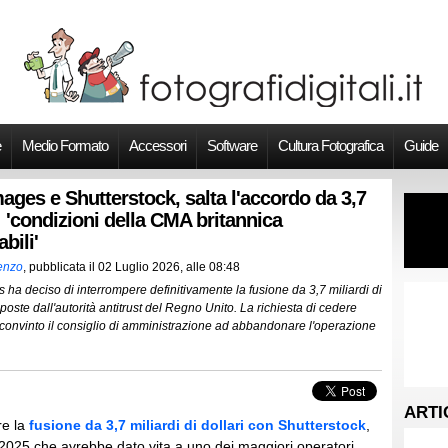
e
Medio Formato
Accessori
Software
Cultura Fotografica
Guide
ages e Shutterstock, salta l'accordo da 3,7
: 'condizioni della CMA britannica
bili'
ienzo
, pubblicata il
02 Luglio 2026, alle 08:48
 ha deciso di interrompere definitivamente la fusione da 3,7 miliardi di
poste dall'autorità antitrust del Regno Unito. La richiesta di cedere
ha convinto il consiglio di amministrazione ad abbandonare l'operazione
ARTI
e la
fusione da 3,7 miliardi di dollari con Shutterstock
,
l 2025 che avrebbe dato vita a uno dei maggiori operatori