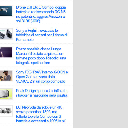
Drone DJI Lito 1 Combo, doppia
batteria e radiocomando RC-N3,
no patentino, oggi su Amazon a
soli 319€ (-60€)
Sony e Fujifilm: evacuate le
fabbriche di sensori per il sisma di
Kumamoto
Razzo spaziale cinese Lunga
Marcia 3B è stato colpito da un
fulmine poco dopo il decollo: una
fotografia spettacolare
Sony FX5: RAW interno X-OCN e
Open Gate arrivano dalla
VENICE 2 in un corpo compatto
Peak Design ripensa la staffa a L:
il tracker si nasconde nella piastra
DJI Neo vola da solo, è un 4K,
senza patentino: 139€, ma
l'offerta top è la Combo con 3
batterie e accessori a 100€ in più