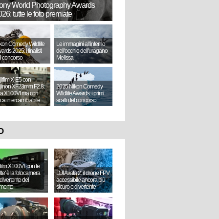
ony World Photography Awards
26: tutte le foto premiate
kon Comedy Wildlife
Le immagini all'interno
ards 2025: i finalisti
dell'occhio dell'uragano
l concorso
Melissa
jifilm X-E5 con
jinon XF23mm F2.8:
2025 Nikon Comedy
a X100VI ma con
Wildlife Awards: i primi
tica intercambiabile
scatti del concorso
O
ifilm X100VI: con le
ette' è la fotocamera
DJI Avata 2: il drone FPV
divertente del
accessibile ancora più
mento
sicuro e divertente