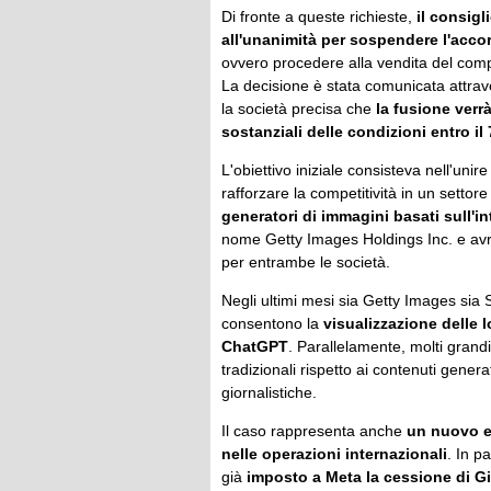
Di fronte a queste richieste,
il consig
all'unanimità per sospendere l'acco
ovvero procedere alla vendita del comp
La decisione è stata comunicata attra
la società precisa che
la fusione verr
sostanziali delle condizioni entro il 
L'obiettivo iniziale consisteva nell'unir
rafforzare la competitività in un settor
generatori di immagini basati sull'int
nome Getty Images Holdings Inc. e avr
per entrambe le società.
Negli ultimi mesi sia Getty Images sia 
consentono la
visualizzazione delle
ChatGPT
. Parallelamente, molti grand
tradizionali rispetto ai contenuti generat
giornalistiche.
Il caso rappresenta anche
un nuovo es
nelle operazioni internazionali
. In p
già
imposto a Meta la cessione di G