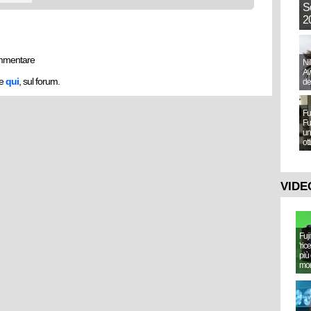
S
20
mmentare
Ni
Aw
he
qui
, sul forum.
de
Fu
Fu
un
ot
VIDE
Fuj
'ric
più 
mo