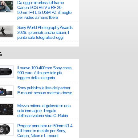
Da oggi mirrorless full-frame
Canon EOS R6 V e RF 20-
50mm F4 L IS USM PZ, il meglio
per i video a mano libera
Sony World Photography Awards
2026: i premiati, anche italiani, il
punto sulla fotografia di oggi
S
Il nuovo 100-400mm Sony costa
900 euro: è il super-tele più
leggero della categoria
Sony pubblica la lista dei partner
E-mount: nessun marchio cinese
Mezzo milione di galassie in una
sola immagine: il regalo
dell'osservatorio Vera C. Rubin
Pergear annuncia un 50mm f/1.4
full frame in metallo per Sony,
Canon, Nikon e L-mount