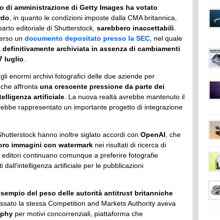
lio di amministrazione di Getty Images ha votato
rdo
, in quanto le condizioni imposte dalla CMA britannica,
arto editoriale di Shutterstock,
sarebbero inaccettabili
.
verso un
documento depositato presso la SEC
, nel quale
à definitivamente archiviata in assenza di cambiamenti
7 luglio
.
e gli enormi archivi fotografici delle due aziende per
e che affronta
una crescente pressione da parte dei
elligenza artificiale
. La nuova realtà avrebbe mantenuto il
ebbe rappresentato un importante progetto di integrazione
Shutterstock hanno inoltre siglato accordi con
OpenAI
, che
 loro immagini con watermark
nei risultati di ricerca di
i editori continuano comunque a preferire fotografie
i dall'intelligenza artificiale per le pubblicazioni
empio del peso delle autorità antitrust britanniche
assato la stessa Competition and Markets Authority aveva
iphy
per motivi concorrenziali, piattaforma che