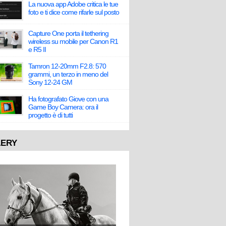
La nuova app Adobe critica le tue
foto e ti dice come rifarle sul posto
Capture One porta il tethering
wireless su mobile per Canon R1
e R5 II
Tamron 12-20mm F2.8: 570
grammi, un terzo in meno del
Sony 12-24 GM
Ha fotografato Giove con una
Game Boy Camera: ora il
progetto è di tutti
LERY