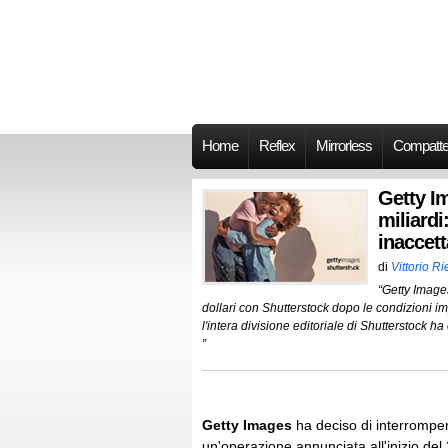
Home
Reflex
Mirrorless
Compatt
Getty Im
miliardi
inaccetta
di
Vittorio R
“Getty Images
dollari con Shutterstock dopo le condizioni im
l'intera divisione editoriale di Shutterstock 
”
Getty Images
ha deciso di interromper
un'operazione annunciata all'inizio de