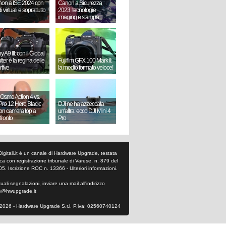
on a ISE 2024 con
Canon a Sicurezza
i virtuali e soprattutto
2023: tecnologie
imaging e stampa
 A9 III: con il Global
ter è la regina delle
Fujifilm GFX 100 Mark II:
rtive
la medio formato veloce!
 Osmo Action 4 vs.
ro 12 Hero Black:
DJI ne ha azzeccata
ion camera top a
un'altra: ecco DJI Mini 4
fronto
Pro
Digitali.it è un canale di Hardware Upgrade, testata
tica con registrazione tribunale di Varese, n. 879 del
05. Iscrizione ROC n. 13366 -
Ulteriori informazioni
.
ali segnalazioni, inviare una mail all'indirizzo
e@hwupgrade.it
2026 - Hardware Upgrade S.r.l. P.iva: 02560740124