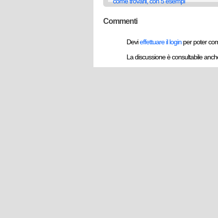
come trovarli, con 5 esempi
Commenti
Devi
effettuare il login
per poter co
La discussione è consultabile anc