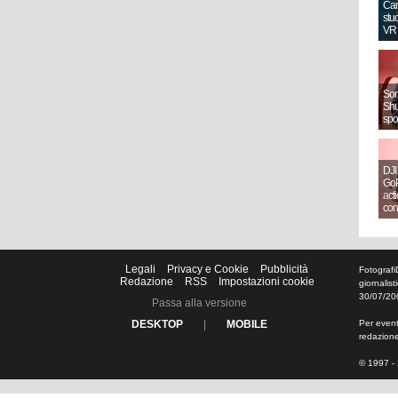
Can
stud
VR
Sony
Shut
spo
DJI
GoP
act
con
Legali
Privacy e Cookie
Pubblicità
Fotografi
Redazione
RSS
Impostazioni cookie
giornalis
30/07/20
Passa alla versione
DESKTOP
|
MOBILE
Per eventu
redazion
© 1997 - 