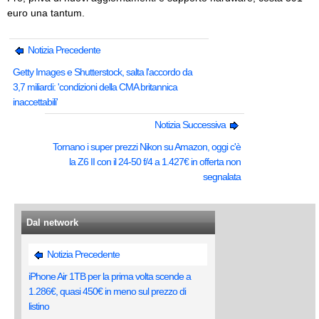
euro una tantum.
Notizia Precedente
Getty Images e Shutterstock, salta l'accordo da
3,7 miliardi: 'condizioni della CMA britannica
inaccettabili'
Notizia Successiva
Tornano i super prezzi Nikon su Amazon, oggi c'è
la Z6 II con il 24-50 f/4 a 1.427€ in offerta non
segnalata
Dal network
Notizia Precedente
iPhone Air 1TB per la prima volta scende a
1.286€, quasi 450€ in meno sul prezzo di
listino