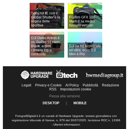
Sony A9 III: con il
Global Shutter è la
Fujifilm GFX 100
regina delle
Mark II: la medio
sportive
formato veloce!
DJI Osmo Action 4
vs. GoPro 12 Hero
Black: action
DJI ne ha azzeccata
camera top a
un'altra: ecco DJI
confronto
Mini 4 Pro
Legali
Privacy e Cookie
AI Policy
Pubblicità
Redazione
RSS
Impostazioni cookie
Passa alla versione
DESKTOP
|
MOBILE
FotografiDigitali.it è un canale di Hardware Upgrade, testata giornalistica con
registrazione tribunale di Varese, n. 879 del 30/07/2005. Iscrizione ROC n. 13366
-
Ulteriori informazioni
.