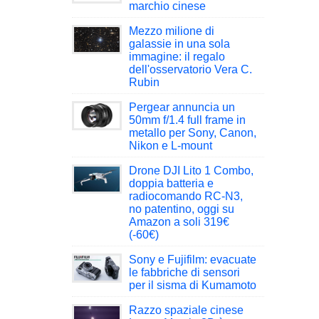
marchio cinese
Mezzo milione di
galassie in una sola
immagine: il regalo
dell'osservatorio Vera C.
Rubin
Pergear annuncia un
50mm f/1.4 full frame in
metallo per Sony, Canon,
Nikon e L-mount
Drone DJI Lito 1 Combo,
doppia batteria e
radiocomando RC-N3,
no patentino, oggi su
Amazon a soli 319€
(-60€)
Sony e Fujifilm: evacuate
le fabbriche di sensori
per il sisma di Kumamoto
Razzo spaziale cinese