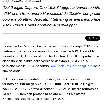
Luglio 2026, alle 11:51
“Dal 2 luglio Capture One 16.8.3 legge nativamente i file
.3FR di tre fotocamere Hasselblad da 100MP, con profili
colore e obiettivo dedicati. Il tethering arriverà entro fine
2026, Phocus resta comunque in sviluppo”
Hasselblad e Capture One hanno annunciato il 2 luglio 2026 una
partnership che porta il supporto nativo dei file RAW Hasselblad,
formato
.3FR
, direttamente dentro Capture One. Il supporto è già
disponibile da subito nella versione desktop
16.8.3
e nella
versione mobile
3.3.4
, secondo l'
annuncio ufficiale congiunto
delle
due aziende.
Al lancio sono supportati tre modelli, tutti con sensore medio
formato da
100 megapixel
:
X2D II 100C
,
X2D 100C
e il digital
back
CFV 100C
. Si tratta di sensori BSI CMOS medio formato da
43,8 × 32,9 mm con profondità colore a 16 bit e sistema
Hasselblad Natural Color Solution (HNCS).