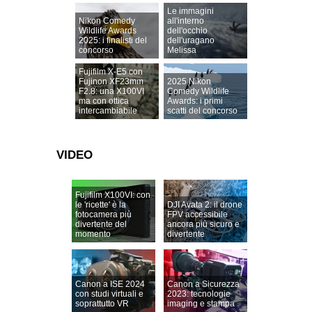
Le immagini
Nikon Comedy
all'interno
Wildlife Awards
dell'occhio
2025: i finalisti del
dell'uragano
concorso
Melissa
Fujifilm X-E5 con
Fujinon XF23mm
2025 Nikon
F2.8: una X100VI
Comedy Wildlife
ma con ottica
Awards: i primi
intercambiabile
scatti del concorso
VIDEO
Fujifilm X100VI: con
le 'ricette' è la
DJI Avata 2: il drone
fotocamera più
FPV accessibile
divertente del
ancora più sicuro e
momento
divertente
Canon a ISE 2024
Canon a Sicurezza
con studi virtuali e
2023: tecnologie
soprattutto VR
imaging e stampa