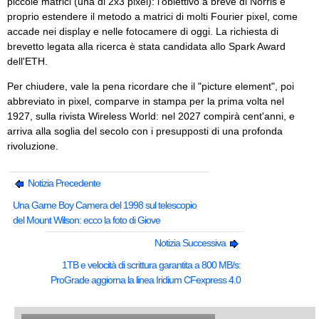
piccole matrici (una di 2x3 pixel): l'obiettivo a breve di Norris è
proprio estendere il metodo a matrici di molti Fourier pixel, come
accade nei display e nelle fotocamere di oggi. La richiesta di
brevetto legata alla ricerca è stata candidata allo Spark Award
dell'ETH.
Per chiudere, vale la pena ricordare che il "picture element", poi
abbreviato in pixel, comparve in stampa per la prima volta nel
1927, sulla rivista Wireless World: nel 2027 compirà cent'anni, e
arriva alla soglia del secolo con i presupposti di una profonda
rivoluzione.
Notizia Precedente
Una Game Boy Camera del 1998 sul telescopio
del Mount Wilson: ecco la foto di Giove
Notizia Successiva
1TB e velocità di scrittura garantita a 800 MB/s:
ProGrade aggiorna la linea Iridium CFexpress 4.0