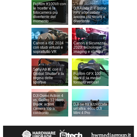
Fujifilm X100VI: con
le 'ricette' è la
DJI Avata 2: il drone
fotocamera più
FPV accessibile
divertente del
ancora più sicuro e
momento
divertente
Canon a ISE 2024
Canon a Sicurezza
con studi virtuali e
2023: tecnologie
soprattutto VR
imaging e stampa
Sony A9 III: con il
Global Shutter è la
Fujifilm GFX 100
regina delle
Mark II: la medio
sportive
formato veloce!
DJI Osmo Action 4
vs. GoPro 12 Hero
Black: action
DJI ne ha azzeccata
camera top a
un'altra: ecco DJI
confronto
Mini 4 Pro