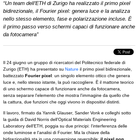
“Un team dell'ETH di Zurigo ha realizzato il primo pixel
bidirezionale, il Fourier pixel: genera luce e la analizza
nello stesso elemento, fase e polarizzazione incluse. È
il primo passo verso schermi capaci di funzionare anche
da fotocamera”
Il 24 giugno un gruppo di ricercatori del Politecnico federale di
Zurigo (ETH) ha presentato su
Nature
il primo pixel bidirezionale,
battezzato
Fourier pixel
: un singolo elemento ottico che genera
luce e, nello stesso istante, la può raccogliere. È il mattone teorico
di uno schermo capace di funzionare anche da fotocamera,
senza separare l'elemento che mostra l'immagine da quello che
la cattura, due funzioni che oggi vivono in dispositivi distinti.
Il lavoro, firmato da Yannik Glauser, Sander Vonk e colleghi sotto
la guida di David Norris dell'Optical Materials Engineering
Laboratory dell'ETH, poggia su due principi: l'interferenza delle
onde luminose e l'analisi di Fourier. Ma la chiave della
bidirezionalità sta in una conversione reversibile:
il pixel non