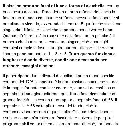
Il pixel sa produrre fasci di luce a forma di ciambella
, con un
buco scuro al centro. Procedendo attorno all'asse del fascio la
fase ruota in modo continuo, e sull'asse stesso le fasi opposte si
annullano a vicenda, azzerando l'intensità. È quella che si chiama
singolarità di fase, e i fasci che la portano sono i vortex beam.
Quanto più "stretta" è la rotazione della fase, tanto più alto è il
numero che la misura, la carica topologica, cioè quanti giri
completi compie la fase in un giro attorno all'asse: i ricercatori
l'hanno generata pari a +1, +3 e +5.
Tutto questo funziona a
lunghezze d'onda diverse, condizione necessaria per
ottenere immagini a colori
.
Il paper riporta due indicatori di qualità. Il primo è uno speckle
contrast del 17%: lo speckle è la granulosità casuale che sporca
le immagini formate con luce coerente, e un valore così basso
segnala un'immagine uniforme, quindi una fase ricostruita con
grande fedeltà. Il secondo è un rapporto segnale-fondo di 68: il
segnale utile è 68 volte più intenso del fondo, cioè la
contaminazione residua è quasi nulla. Gli autori descrivono il
risultato come un'architettura "scalabile e universale per pixel
programmabili vettorialmente": programmabili, cioè, trattando la