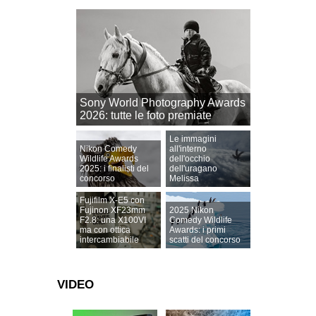
Sony World Photography Awards
2026: tutte le foto premiate
Le immagini
Nikon Comedy
all'interno
Wildlife Awards
dell'occhio
2025: i finalisti del
dell'uragano
concorso
Melissa
Fujifilm X-E5 con
Fujinon XF23mm
2025 Nikon
F2.8: una X100VI
Comedy Wildlife
ma con ottica
Awards: i primi
intercambiabile
scatti del concorso
VIDEO