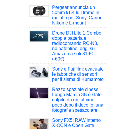
Pergear annuncia un
50mm f/1.4 full frame in
metallo per Sony, Canon,
Nikon e L-mount
Drone DJI Lito 1 Combo,
doppia batteria e
radiocomando RC-N3,
no patentino, oggi su
Amazon a soli 319€
(-60€)
Sony e Fujifilm: evacuate
le fabbriche di sensori
per il sisma di Kumamoto
Razzo spaziale cinese
Lunga Marcia 3B è stato
colpito da un fulmine
poco dopo il decollo: una
fotografia spettacolare
Sony FX5: RAW interno
X-OCN e Open Gate