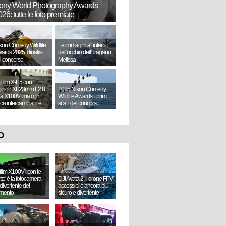
ony World Photography Awards
26: tutte le foto premiate
kon Comedy Wildlife
Le immagini all'interno
ards 2025: i finalisti
dell'occhio dell'uragano
l concorso
Melissa
jifilm X-E5 con
jinon XF23mm F2.8:
2025 Nikon Comedy
a X100VI ma con
Wildlife Awards: i primi
tica intercambiabile
scatti del concorso
O
ifilm X100VI: con le
ette' è la fotocamera
DJI Avata 2: il drone FPV
divertente del
accessibile ancora più
mento
sicuro e divertente