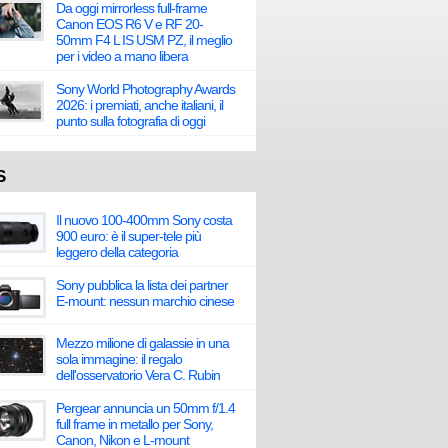
Da oggi mirrorless full-frame
Canon EOS R6 V e RF 20-
50mm F4 L IS USM PZ, il meglio
per i video a mano libera
Sony World Photography Awards
2026: i premiati, anche italiani, il
punto sulla fotografia di oggi
S
Il nuovo 100-400mm Sony costa
900 euro: è il super-tele più
leggero della categoria
Sony pubblica la lista dei partner
E-mount: nessun marchio cinese
Mezzo milione di galassie in una
sola immagine: il regalo
dell'osservatorio Vera C. Rubin
Pergear annuncia un 50mm f/1.4
full frame in metallo per Sony,
Canon, Nikon e L-mount