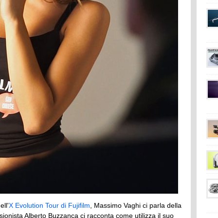
ll'
X Evolution Tour di Fujifilm
, Massimo Vaghi ci parla della
ssionista Alberto Buzzanca ci racconta come utilizza il suo