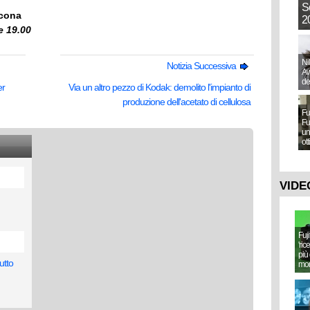
S
ncona
20
le 19.00
Ni
Notizia Successiva
Aw
de
er
Via un altro pezzo di Kodak: demolito l'impianto di
produzione dell'acetato di cellulosa
Fu
Fu
un
ot
VIDE
Fuj
'ric
più 
utto
mo