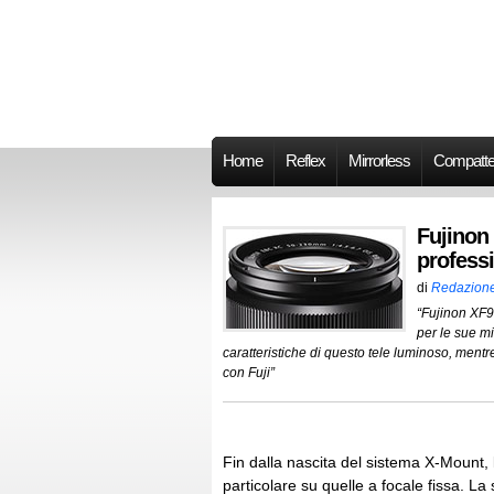
Home
Reflex
Mirrorless
Compatt
Fujinon 
professi
di
Redazion
“Fujinon XF9
per le sue mi
caratteristiche di questo tele luminoso, ment
con Fuji”
Fin dalla nascita del sistema X-Mount,
particolare su quelle a focale fissa. L