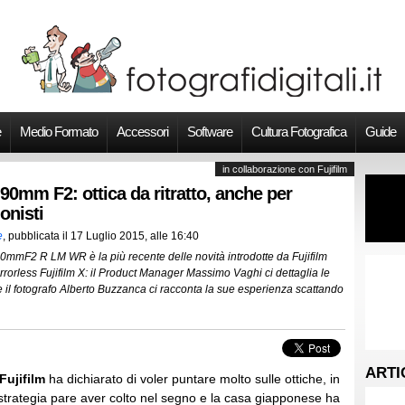
e
Medio Formato
Accessori
Software
Cultura Fotografica
Guide
in collaborazione con Fujifilm
90mm F2: ottica da ritratto, anche per
onisti
e
, pubblicata il
17 Luglio 2015, alle 16:40
0mmF2 R LM WR è la più recente delle novità introdotte da Fujifilm
rrorless Fujifilm X: il Product Manager Massimo Vaghi ci dettaglia le
re il fotografo Alberto Buzzanca ci racconta la sue esperienza scattando
ARTI
Fujifilm
ha dichiarato di voler puntare molto sulle ottiche, in
a strategia pare aver colto nel segno e la casa giapponese ha