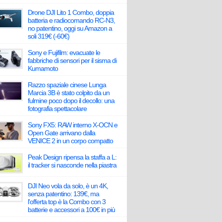
Drone DJI Lito 1 Combo, doppia
batteria e radiocomando RC-N3,
no patentino, oggi su Amazon a
soli 319€ (-60€)
Sony e Fujifilm: evacuate le
fabbriche di sensori per il sisma di
Kumamoto
Razzo spaziale cinese Lunga
Marcia 3B è stato colpito da un
fulmine poco dopo il decollo: una
fotografia spettacolare
Sony FX5: RAW interno X-OCN e
Open Gate arrivano dalla
VENICE 2 in un corpo compatto
Peak Design ripensa la staffa a L:
il tracker si nasconde nella piastra
DJI Neo vola da solo, è un 4K,
senza patentino: 139€, ma
l'offerta top è la Combo con 3
batterie e accessori a 100€ in più