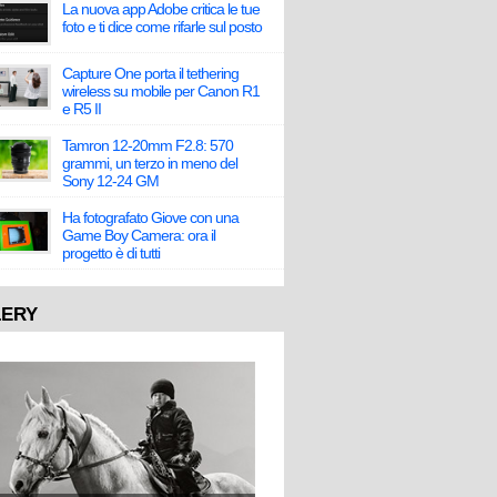
La nuova app Adobe critica le tue
foto e ti dice come rifarle sul posto
Capture One porta il tethering
wireless su mobile per Canon R1
e R5 II
Tamron 12-20mm F2.8: 570
grammi, un terzo in meno del
Sony 12-24 GM
Ha fotografato Giove con una
Game Boy Camera: ora il
progetto è di tutti
LERY