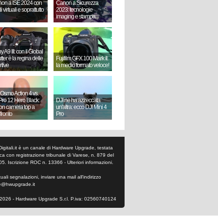
on a ISE 2024 con
Canon a Sicurezza
i virtuali e soprattutto
2023: tecnologie
imaging e stampa
 A9 III: con il Global
ter è la regina delle
Fujifilm GFX 100 Mark II:
rtive
la medio formato veloce!
 Osmo Action 4 vs.
ro 12 Hero Black:
DJI ne ha azzeccata
ion camera top a
un'altra: ecco DJI Mini 4
fronto
Pro
Digitali.it è un canale di Hardware Upgrade, testata
tica con registrazione tribunale di Varese, n. 879 del
05. Iscrizione ROC n. 13366 -
Ulteriori informazioni
.
ali segnalazioni, inviare una mail all'indirizzo
e@hwupgrade.it
2026 - Hardware Upgrade S.r.l. P.iva: 02560740124