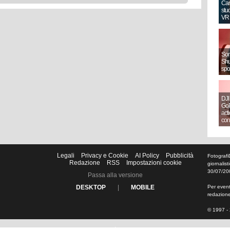
Can
stud
VR
Sony
Shut
spo
DJI
GoP
act
con
Legali
Privacy e Cookie
AI Policy
Pubblicità
Fotografi
Redazione
RSS
Impostazioni cookie
giornalis
30/07/20
Passa alla versione
DESKTOP
|
MOBILE
Per eventu
redazion
© 1997 - 