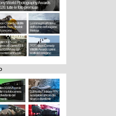
ony World Photography Awards
26: tutte le foto premiate
kon Comedy Wildlife
Le immagini all'interno
ards 2025: i finalisti
dell'occhio dell'uragano
l concorso
Melissa
jifilm X-E5 con
jinon XF23mm F2.8:
2025 Nikon Comedy
a X100VI ma con
Wildlife Awards: i primi
tica intercambiabile
scatti del concorso
O
ifilm X100VI: con le
ette' è la fotocamera
DJI Avata 2: il drone FPV
divertente del
accessibile ancora più
mento
sicuro e divertente