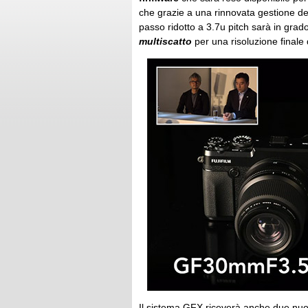
che grazie a una rinnovata gestione d
passo ridotto a 3.7u pitch sarà in grado
multiscatto
per una risoluzione finale
Il sistema GFX riceverà anche due nuo