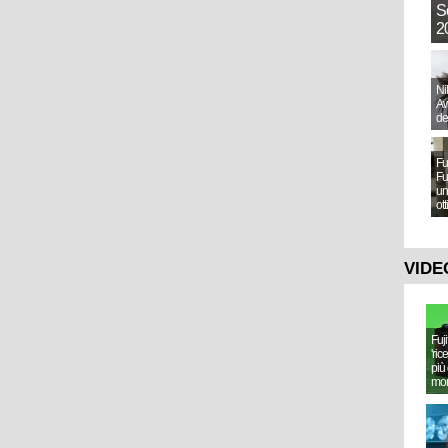
S
20
Ni
Aw
de
Fu
Fu
un
ot
VIDE
Fuj
'ric
più 
mo