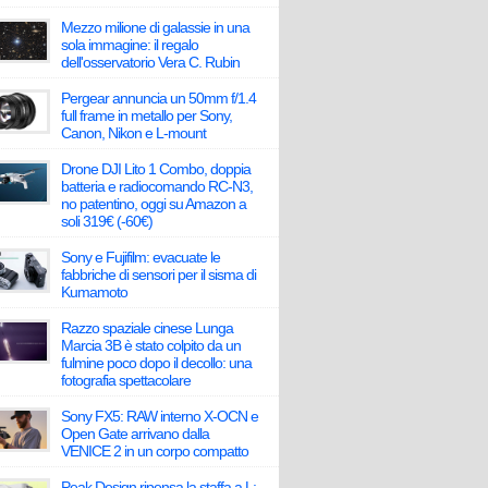
Mezzo milione di galassie in una
sola immagine: il regalo
dell'osservatorio Vera C. Rubin
Pergear annuncia un 50mm f/1.4
full frame in metallo per Sony,
Canon, Nikon e L-mount
Drone DJI Lito 1 Combo, doppia
batteria e radiocomando RC-N3,
no patentino, oggi su Amazon a
soli 319€ (-60€)
Sony e Fujifilm: evacuate le
fabbriche di sensori per il sisma di
Kumamoto
Razzo spaziale cinese Lunga
Marcia 3B è stato colpito da un
fulmine poco dopo il decollo: una
fotografia spettacolare
Sony FX5: RAW interno X-OCN e
Open Gate arrivano dalla
VENICE 2 in un corpo compatto
Peak Design ripensa la staffa a L: