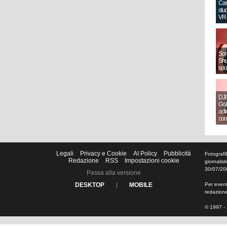
Can
stud
VR
Sony
Shut
spo
DJI
GoP
act
con
Legali
Privacy e Cookie
AI Policy
Pubblicità
Fotografi
Redazione
RSS
Impostazioni cookie
giornalis
30/07/20
Passa alla versione
DESKTOP
|
MOBILE
Per eventu
redazion
© 1997 - 