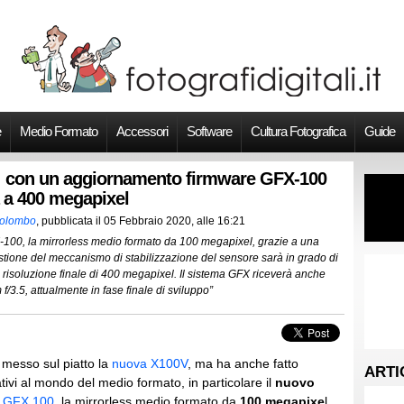
e
Medio Formato
Accessori
Software
Cultura Fotografica
Guide
m: con un aggiornamento firmware GFX-100
à a 400 megapixel
Colombo
, pubblicata il
05 Febbraio 2020, alle 16:21
X-100, la mirrorless medio formato da 100 megapixel, grazie a una
stione del meccanismo di stabilizzazione del sensore sarà in grado di
na risoluzione finale di 400 megapixel. Il sistema GFX riceverà anche
3.5, attualmente in fase finale di sviluppo”
 messo sul piatto la
nuova X100V
, ma ha anche fatto
ARTI
tivi al mondo del medio formato, in particolare il
nuovo
r
GFX 100
, la mirrorless medio formato da
100 megapixe
l,