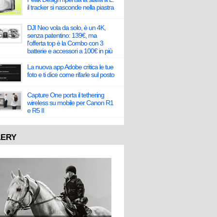
il tracker si nasconde nella piastra
DJI Neo vola da solo, è un 4K,
senza patentino: 139€, ma
l'offerta top è la Combo con 3
batterie e accessori a 100€ in più
La nuova app Adobe critica le tue
foto e ti dice come rifarle sul posto
Capture One porta il tethering
wireless su mobile per Canon R1
e R5 II
LERY