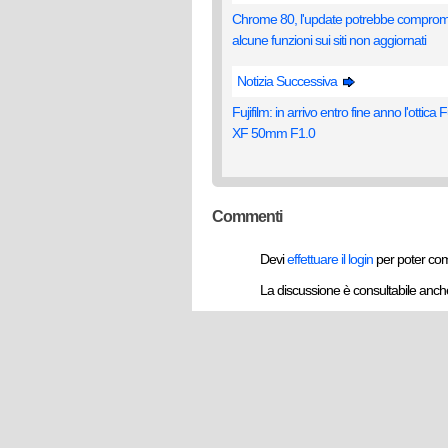
Chrome 80, l'update potrebbe comprom
alcune funzioni sui siti non aggiornati
Notizia Successiva
Fujifilm: in arrivo entro fine anno l'ottica 
XF 50mm F1.0
Commenti
Devi
effettuare il login
per poter co
La discussione è consultabile anc