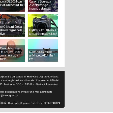
on a ISE 2024 con
Canon a Sicurezza
i virtuali e soprattutto
2023: tecnologie
imaging e stampa
 A9 III: con il Global
ter è la regina delle
Fujifilm GFX 100 Mark II:
rtive
la medio formato veloce!
 Osmo Action 4 vs.
ro 12 Hero Black:
DJI ne ha azzeccata
ion camera top a
un'altra: ecco DJI Mini 4
fronto
Pro
Digitali.it è un canale di Hardware Upgrade, testata
tica con registrazione tribunale di Varese, n. 879 del
05. Iscrizione ROC n. 13366 -
Ulteriori informazioni
.
ali segnalazioni, inviare una mail all'indirizzo
e@hwupgrade.it
2026 - Hardware Upgrade S.r.l. P.iva: 02560740124