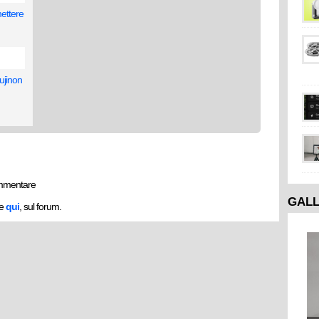
ettere
Fujinon
mmentare
GAL
he
qui
, sul forum.