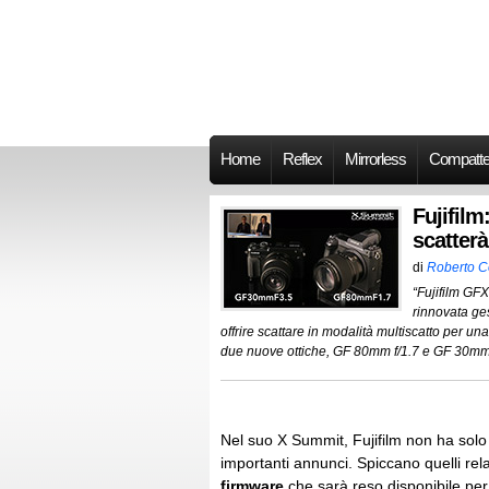
Home
Reflex
Mirrorless
Compatt
Fujifil
scatter
di
Roberto 
“Fujifilm GF
rinnovata ge
offrire scattare in modalità multiscatto per u
due nuove ottiche, GF 80mm f/1.7 e GF 30mm f/
Nel suo X Summit, Fujifilm non ha solo
importanti annunci. Spiccano quelli rela
firmware
che sarà reso disponibile pe