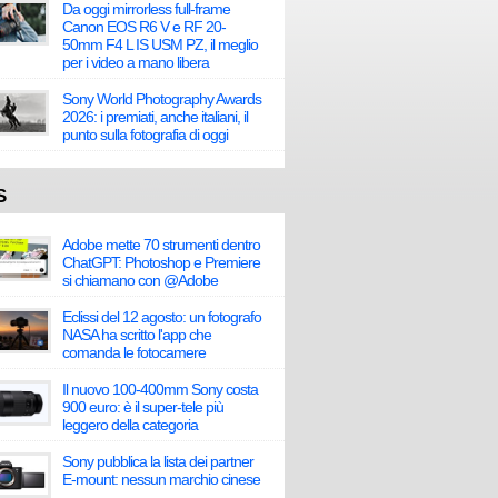
Da oggi mirrorless full-frame
Canon EOS R6 V e RF 20-
50mm F4 L IS USM PZ, il meglio
per i video a mano libera
Sony World Photography Awards
2026: i premiati, anche italiani, il
punto sulla fotografia di oggi
S
Adobe mette 70 strumenti dentro
ChatGPT: Photoshop e Premiere
si chiamano con @Adobe
Eclissi del 12 agosto: un fotografo
NASA ha scritto l'app che
comanda le fotocamere
Il nuovo 100-400mm Sony costa
900 euro: è il super-tele più
leggero della categoria
Sony pubblica la lista dei partner
E-mount: nessun marchio cinese