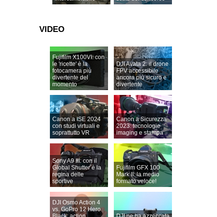
VIDEO
Fujifilm X100VI: con
le 'ricette' è la
DJI Avata 2: il drone
fotocamera più
FPV accessibile
divertente del
ancora più sicuro e
momento
divertente
Canon a ISE 2024
Canon a Sicurezza
con studi virtuali e
2023: tecnologie
soprattutto VR
imaging e stampa
Sony A9 III: con il
Global Shutter è la
Fujifilm GFX 100
regina delle
Mark II: la medio
sportive
formato veloce!
DJI Osmo Action 4
vs. GoPro 12 Hero
Black: action
DJI ne ha azzeccata