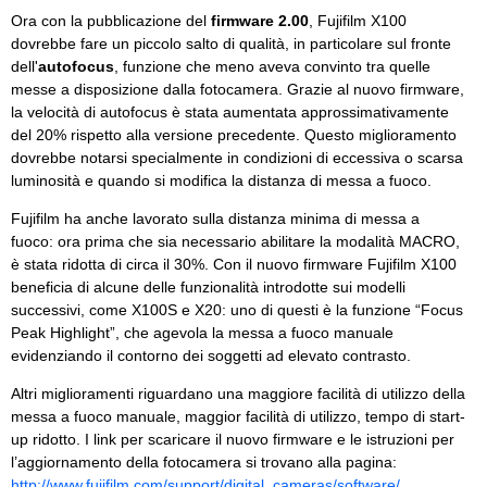
Ora con la pubblicazione del
firmware 2.00
, Fujifilm X100
dovrebbe fare un piccolo salto di qualità, in particolare sul fronte
dell'
autofocus
, funzione che meno aveva convinto tra quelle
messe a disposizione dalla fotocamera. Grazie al nuovo firmware,
la velocità di autofocus è stata aumentata approssimativamente
del 20% rispetto alla versione precedente. Questo miglioramento
dovrebbe notarsi specialmente in condizioni di eccessiva o scarsa
luminosità e quando si modifica la distanza di messa a fuoco.
Fujifilm ha anche lavorato sulla distanza minima di messa a
fuoco: ora prima che sia necessario abilitare la modalità MACRO,
è stata ridotta di circa il 30%. Con il nuovo firmware Fujifilm X100
beneficia di alcune delle funzionalità introdotte sui modelli
successivi, come X100S e X20: uno di questi è la funzione “Focus
Peak Highlight”, che agevola la messa a fuoco manuale
evidenziando il contorno dei soggetti ad elevato contrasto.
Altri miglioramenti riguardano una maggiore facilità di utilizzo della
messa a fuoco manuale, maggior facilità di utilizzo, tempo di start-
up ridotto. I link per scaricare il nuovo firmware e le istruzioni per
l’aggiornamento della fotocamera si trovano alla pagina:
http://www.fujifilm.com/support/digital_cameras/software/