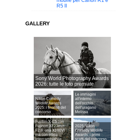
mobile per Canon R1 e
R5 II
GALLERY
Sony World Photography Awards
2026: tutte le foto premiate
Le immagini
Nikon Comedy
all'interno
Wildlife Awards
dell'occhio
2025: i finalisti del
dell'uragano
concorso
Melissa
Fujifilm X-E5 con
Fujinon XF23mm
2025 Nikon
F2.8: una X100VI
Comedy Wildlife
ma con ottica
Awards: i primi
intercambiabile
scatti del concorso