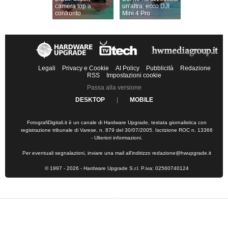
camera top a
un'altra: ecco DJI
confronto
Mini 4 Pro
Legali
Privacy e Cookie
AI Policy
Pubblicità
Redazione
RSS
Impostazioni cookie
Passa alla versione
DESKTOP
|
MOBILE
FotografiDigitali.it è un canale di Hardware Upgrade, testata giornalistica con
registrazione tribunale di Varese, n. 879 del 30/07/2005. Iscrizione ROC n. 13366
-
Ulteriori informazioni
.
Per eventuali segnalazioni, inviare una mail all'indirizzo
redazione@hwupgrade.it
© 1997 - 2026 - Hardware Upgrade S.r.l. P.iva: 02560740124