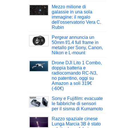
Mezzo milione di
galassie in una sola
immagine: il regalo
dell'osservatorio Vera C.
Rubin
Pergear annuncia un
50mm f/1.4 full frame in
metallo per Sony, Canon,
Nikon e L-mount
Drone DJI Lito 1 Combo,
doppia batteria e
radiocomando RC-N3,
no patentino, oggi su
Amazon a soli 319€
(-60€)
Sony e Fujifilm: evacuate
le fabbriche di sensori
per il sisma di Kumamoto
Razzo spaziale cinese
Lunga Marcia 3B è stato