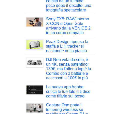
colpito da un fulmine
poco dopo il decollo: una
fotografia spettacolare
Sony FX5: RAW interno
X-OCN e Open Gate
arrivano dalla VENICE 2
in un corpo compatto
Peak Design ripensa la
staffa a L: il tracker si
nasconde nella piastra
DJI Neo vola da solo, è
un 4K, senza patentino:
139€, ma l'offerta top è la
Combo con 3 batterie e
accessori a 100€ in più
La nuova app Adobe
critica le tue foto e ti dice
come rifarle sul posto
Capture One porta il
tethering wireless su