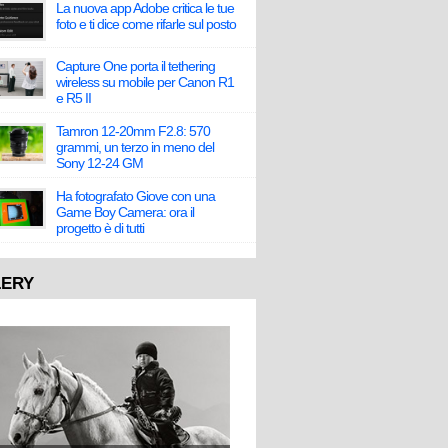
La nuova app Adobe critica le tue
foto e ti dice come rifarle sul posto
Capture One porta il tethering
wireless su mobile per Canon R1
e R5 II
Tamron 12-20mm F2.8: 570
grammi, un terzo in meno del
Sony 12-24 GM
Ha fotografato Giove con una
Game Boy Camera: ora il
progetto è di tutti
LERY