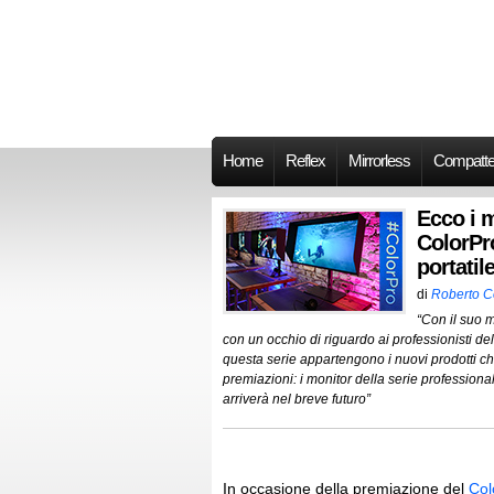
Home
Reflex
Mirrorless
Compatt
Ecco i m
ColorPr
portati
di
Roberto 
“Con il suo 
con un occhio di riguardo ai professionisti del
questa serie appartengono i nuovi prodotti ch
premiazioni: i monitor della serie professio
arriverà nel breve futuro”
In occasione della premiazione del
Col