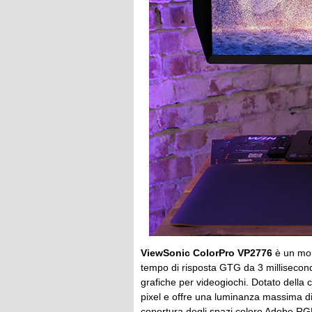
ViewSonic ColorPro VP2776
è un mon
tempo di risposta GTG da 3 millisecondi
grafiche per videogiochi. Dotato dell
pixel e offre una luminanza massima d
copertura degli spazi colore Adobe R