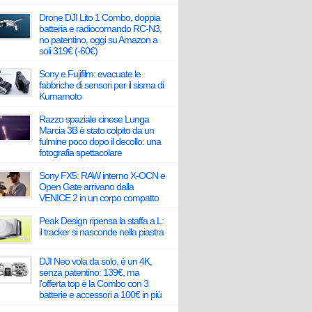
Drone DJI Lito 1 Combo, doppia
batteria e radiocomando RC-N3,
no patentino, oggi su Amazon a
soli 319€ (-60€)
Sony e Fujifilm: evacuate le
fabbriche di sensori per il sisma di
Kumamoto
Razzo spaziale cinese Lunga
Marcia 3B è stato colpito da un
fulmine poco dopo il decollo: una
fotografia spettacolare
Sony FX5: RAW interno X-OCN e
Open Gate arrivano dalla
VENICE 2 in un corpo compatto
Peak Design ripensa la staffa a L:
il tracker si nasconde nella piastra
DJI Neo vola da solo, è un 4K,
senza patentino: 139€, ma
l'offerta top è la Combo con 3
batterie e accessori a 100€ in più