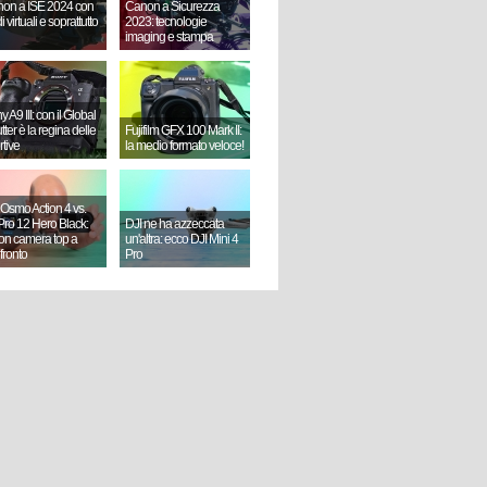
on a ISE 2024 con
Canon a Sicurezza
i virtuali e soprattutto
2023: tecnologie
imaging e stampa
 A9 III: con il Global
ter è la regina delle
Fujifilm GFX 100 Mark II:
rtive
la medio formato veloce!
 Osmo Action 4 vs.
ro 12 Hero Black:
DJI ne ha azzeccata
ion camera top a
un'altra: ecco DJI Mini 4
fronto
Pro