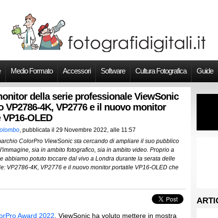
e
Medio Formato
Accessori
Software
Cultura Fotografica
Guide
onitor della serie professionale ViewSonic
o VP2786-4K, VP2776 e il nuovo monitor
le VP16-OLED
Colombo
, pubblicata il
29 Novembre 2022, alle 11:57
marchio ColorPro ViewSonic sta cercando di ampliare il suo pubblico
l'immagine, sia in ambito fotografico, sia in ambito video. Proprio a
e abbiamo potuto toccare dal vivo a Londra durante la serata delle
nale: VP2786-4K, VP2776 e il nuovo monitor portatile VP16-OLED che
ARTI
orPro Award 2022
, ViewSonic ha voluto mettere in mostra