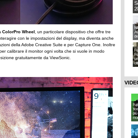
S
20
Ni
la
ColorPro Wheel
, un particolare dispositivo che offre tre
Aw
de
interagire con le impostazioni del display, ma diventa anche
cazioni della Adobe Creative Suite e per Capture One. Inoltre
Fu
per calibrare il monitor ogni volta che si vuole in modo
Fu
osizione gratuitamente da ViewSonic.
un
ot
VIDE
Fuj
'ric
più 
mo