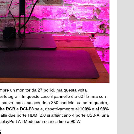
pre un monitor da 27 pollici, ma questa volta
i fotografi. In questo caso il pannello è a 60 Hz, ma con
uminanza massima scende a 350 candele su metro quadro,
be RGB
e
DCI-P3
sale, rispettivamente al
100%
e a
l 98%
.
e alle due porte HDMI 2.0 si affiancano 4 porte USB-A, una
playPort Alt Mode con ricarica fino a 90 W.
6