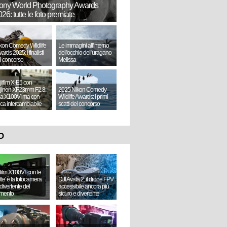
ony World Photography Awards
26: tutte le foto premiate
kon Comedy Wildlife
Le immagini all'interno
ards 2025: i finalisti
dell'occhio dell'uragano
l concorso
Melissa
jifilm X-E5 con
jinon XF23mm F2.8:
2025 Nikon Comedy
a X100VI ma con
Wildlife Awards: i primi
tica intercambiabile
scatti del concorso
O
ifilm X100VI: con le
ette' è la fotocamera
DJI Avata 2: il drone FPV
divertente del
accessibile ancora più
mento
sicuro e divertente