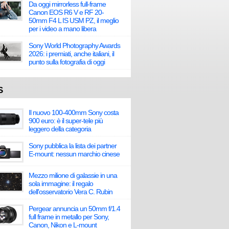
Da oggi mirrorless full-frame
Canon EOS R6 V e RF 20-
50mm F4 L IS USM PZ, il meglio
per i video a mano libera
Sony World Photography Awards
2026: i premiati, anche italiani, il
punto sulla fotografia di oggi
S
Il nuovo 100-400mm Sony costa
900 euro: è il super-tele più
leggero della categoria
Sony pubblica la lista dei partner
E-mount: nessun marchio cinese
Mezzo milione di galassie in una
sola immagine: il regalo
dell'osservatorio Vera C. Rubin
Pergear annuncia un 50mm f/1.4
full frame in metallo per Sony,
Canon, Nikon e L-mount