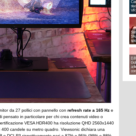
Can
stud
VR
Sony
Shut
spo
DJI
GoP
act
con
itor da 27 pollici con pannello con
refresh rate a 165 Hz
e
 pensato in particolare per chi crea contenuti video o
a certificazione VESA HDR400 ha risoluzione QHD 2560x1440
i 400 candele su metro quadro. Viewsonic dichiara una
GB e DCI-P3 rispettivamente pari a 87% e 95% (99% e 98%