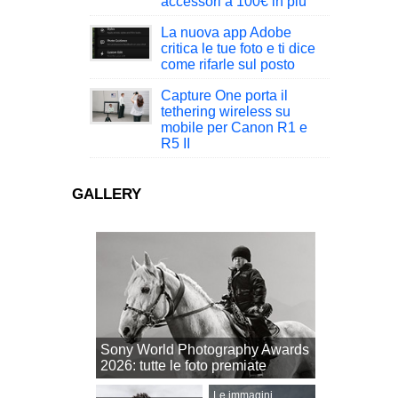
accessori a 100€ in più
La nuova app Adobe
critica le tue foto e ti dice
come rifarle sul posto
Capture One porta il
tethering wireless su
mobile per Canon R1 e
R5 II
GALLERY
Sony World Photography Awards
2026: tutte le foto premiate
Le immagini