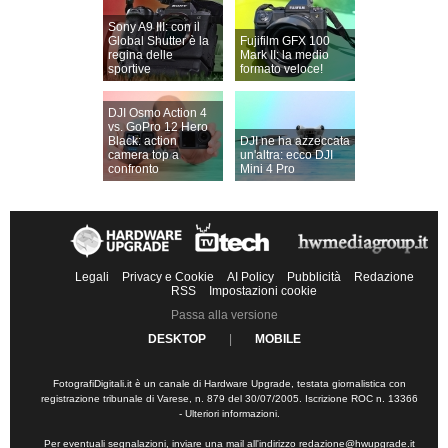
Sony A9 III: con il
Global Shutter è la
Fujifilm GFX 100
regina delle
Mark II: la medio
sportive
formato veloce!
DJI Osmo Action 4
vs. GoPro 12 Hero
Black: action
DJI ne ha azzeccata
camera top a
un'altra: ecco DJI
confronto
Mini 4 Pro
Legali
Privacy e Cookie
AI Policy
Pubblicità
Redazione
RSS
Impostazioni cookie
Passa alla versione
DESKTOP
|
MOBILE
FotografiDigitali.it è un canale di Hardware Upgrade, testata giornalistica con
registrazione tribunale di Varese, n. 879 del 30/07/2005. Iscrizione ROC n. 13366
-
Ulteriori informazioni
.
Per eventuali segnalazioni, inviare una mail all'indirizzo
redazione@hwupgrade.it