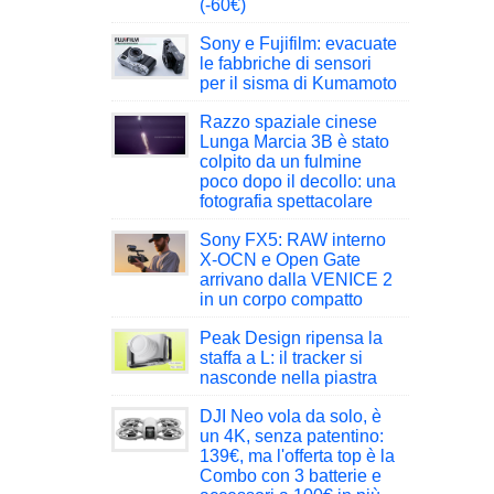
(-60€)
Sony e Fujifilm: evacuate
le fabbriche di sensori
per il sisma di Kumamoto
Razzo spaziale cinese
Lunga Marcia 3B è stato
colpito da un fulmine
poco dopo il decollo: una
fotografia spettacolare
Sony FX5: RAW interno
X-OCN e Open Gate
arrivano dalla VENICE 2
in un corpo compatto
Peak Design ripensa la
staffa a L: il tracker si
nasconde nella piastra
DJI Neo vola da solo, è
un 4K, senza patentino:
139€, ma l'offerta top è la
Combo con 3 batterie e