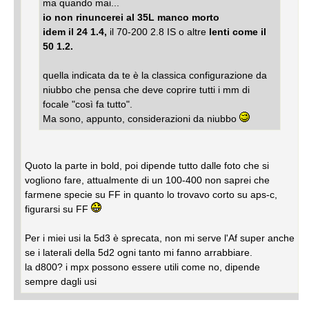
ma quando mai...
io non rinuncerei al 35L manco morto
idem il 24 1.4,
il 70-200 2.8 IS o altre
lenti come il
50 1.2.
quella indicata da te è la classica configurazione da
niubbo che pensa che deve coprire tutti i mm di
focale "così fa tutto".
Ma sono, appunto, considerazioni da niubbo
Quoto la parte in bold, poi dipende tutto dalle foto che si
vogliono fare, attualmente di un 100-400 non saprei che
farmene specie su FF in quanto lo trovavo corto su aps-c,
figurarsi su FF
Per i miei usi la 5d3 è sprecata, non mi serve l'Af super anche
se i laterali della 5d2 ogni tanto mi fanno arrabbiare.
la d800? i mpx possono essere utili come no, dipende
sempre dagli usi