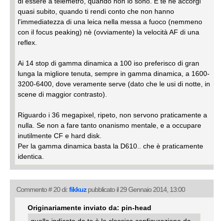
di essere a telemetro, quando non lo sono. E te ne accorgi
quasi subito, quando ti rendi conto che non hanno
l'immediatezza di una leica nella messa a fuoco (nemmeno
con il focus peaking) nè (ovviamente) la velocità AF di una
reflex.
Ai 14 stop di gamma dinamica a 100 iso preferisco di gran
lunga la migliore tenuta, sempre in gamma dinamica, a 1600-
3200-6400, dove veramente serve (dato che le usi di notte, in
scene di maggior contrasto).
Riguardo i 36 megapixel, ripeto, non servono praticamente a
nulla. Se non a fare tanto onanismo mentale, e a occupare
inutilmente CF e hard disk.
Per la gamma dinamica basta la D610.. che è praticamente
identica.
Commento # 20 di:
fikkuz
pubblicato il 29 Gennaio 2014, 13:00
Originariamente inviato da: pin-head