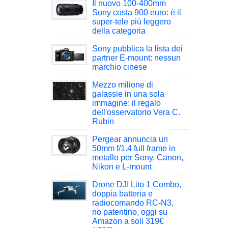
Il nuovo 100-400mm
Sony costa 900 euro: è il
super-tele più leggero
della categoria
Sony pubblica la lista dei
partner E-mount: nessun
marchio cinese
Mezzo milione di
galassie in una sola
immagine: il regalo
dell'osservatorio Vera C.
Rubin
Pergear annuncia un
50mm f/1.4 full frame in
metallo per Sony, Canon,
Nikon e L-mount
Drone DJI Lito 1 Combo,
doppia batteria e
radiocomando RC-N3,
no patentino, oggi su
Amazon a soli 319€