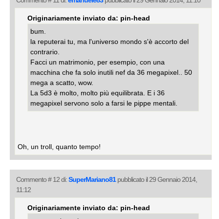
Commento # 11 di:
emanuele83
pubblicato il 29 Gennaio 2014, 11:10
Originariamente inviato da: pin-head
bum.
la reputerai tu, ma l'universo mondo s'è accorto del
contrario.
Facci un matrimonio, per esempio, con una
macchina che fa solo inutili nef da 36 megapixel.. 50
mega a scatto, wow.
La 5d3 è molto, molto più equilibrata. E i 36
megapixel servono solo a farsi le pippe mentali.
Oh, un troll, quanto tempo!
Commento # 12 di:
SuperMariano81
pubblicato il 29 Gennaio 2014,
11:12
Originariamente inviato da: pin-head