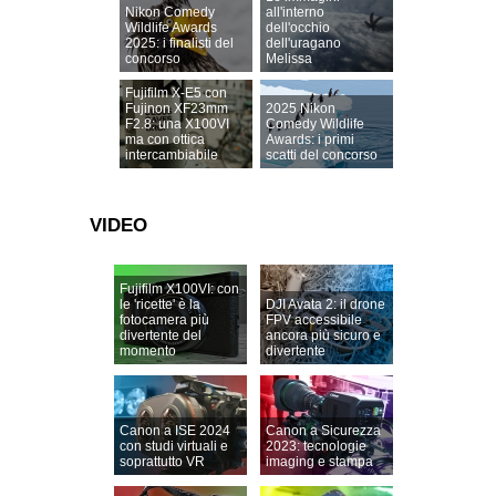
Nikon Comedy
all'interno
Wildlife Awards
dell'occhio
2025: i finalisti del
dell'uragano
concorso
Melissa
Fujifilm X-E5 con
Fujinon XF23mm
2025 Nikon
F2.8: una X100VI
Comedy Wildlife
ma con ottica
Awards: i primi
intercambiabile
scatti del concorso
VIDEO
Fujifilm X100VI: con
le 'ricette' è la
DJI Avata 2: il drone
fotocamera più
FPV accessibile
divertente del
ancora più sicuro e
momento
divertente
Canon a ISE 2024
Canon a Sicurezza
con studi virtuali e
2023: tecnologie
soprattutto VR
imaging e stampa