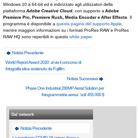
Windows 10 a 64-bit ed è indirizzato agli utilizzatori della
piattaforma
Adobe Creative Cloud
, con supporto a
Adobe
Premiere Pro, Premiere Rush, Media Encoder e After Effects
. Il
programma è disponibile a
questa pagina del supporto Apple
,
mentre maggiori informazioni su i formati ProRes RAW e ProRes
RAW HQ sono reperibili in questo
white paper
.
Notizia Precedente
World Report Award 2020: al via il concorso di
fotografia etica sostenuto da Fujifilm
Notizia Successiva
Phase One Industrial 280MP Aerial Solution per
fotogrammetria aerea: 'soli' 455.000 $
Dal network
Notizia Precedente
La pandemia COVID-19 spinge Xerox a