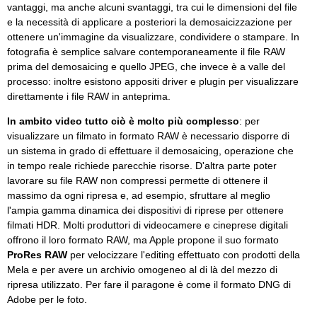
vantaggi, ma anche alcuni svantaggi, tra cui le dimensioni del file
e la necessità di applicare a posteriori la demosaicizzazione per
ottenere un'immagine da visualizzare, condividere o stampare. In
fotografia è semplice salvare contemporaneamente il file RAW
prima del demosaicing e quello JPEG, che invece è a valle del
processo: inoltre esistono appositi driver e plugin per visualizzare
direttamente i file RAW in anteprima.
In ambito video tutto ciò è molto più complesso
: per
visualizzare un filmato in formato RAW è necessario disporre di
un sistema in grado di effettuare il demosaicing, operazione che
in tempo reale richiede parecchie risorse. D'altra parte poter
lavorare su file RAW non compressi permette di ottenere il
massimo da ogni ripresa e, ad esempio, sfruttare al meglio
l'ampia gamma dinamica dei dispositivi di riprese per ottenere
filmati HDR. Molti produttori di videocamere e cineprese digitali
offrono il loro formato RAW, ma Apple propone il suo formato
ProRes RAW
per velocizzare l'editing effettuato con prodotti della
Mela e per avere un archivio omogeneo al di là del mezzo di
ripresa utilizzato. Per fare il paragone è come il formato DNG di
Adobe per le foto.