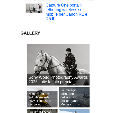
Capture One porta il
tethering wireless su
mobile per Canon R1 e
R5 II
GALLERY
Sony World Photography Awards
2026: tutte le foto premiate
Le immagini
Nikon Comedy
all'interno
Wildlife Awards
dell'occhio
2025: i finalisti del
dell'uragano
concorso
Melissa
Fujifilm X-E5 con