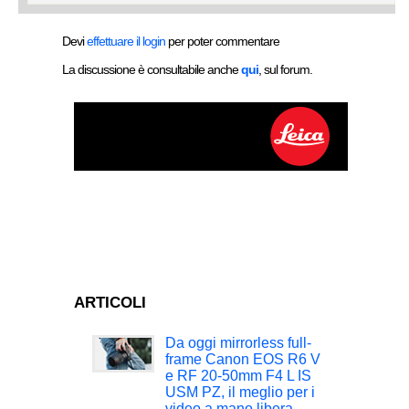
Devi
effettuare il login
per poter commentare
La discussione è consultabile anche
qui
, sul forum.
ARTICOLI
Da oggi mirrorless full-
frame Canon EOS R6 V
e RF 20-50mm F4 L IS
USM PZ, il meglio per i
video a mano libera