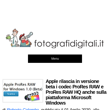
Menu
Apple rilascia in versione
beta i codec ProRes RAW e
ProRes RAW HQ anche sulla
piattaforma Microsoft
Windows
di
Roberto Colombo
, pubblicata il
01 Aprile 2020, alle