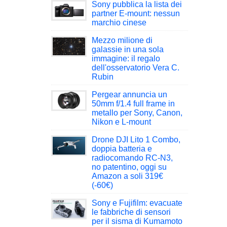
Sony pubblica la lista dei
partner E-mount: nessun
marchio cinese
Mezzo milione di
galassie in una sola
immagine: il regalo
dell'osservatorio Vera C.
Rubin
Pergear annuncia un
50mm f/1.4 full frame in
metallo per Sony, Canon,
Nikon e L-mount
Drone DJI Lito 1 Combo,
doppia batteria e
radiocomando RC-N3,
no patentino, oggi su
Amazon a soli 319€
(-60€)
Sony e Fujifilm: evacuate
le fabbriche di sensori
per il sisma di Kumamoto