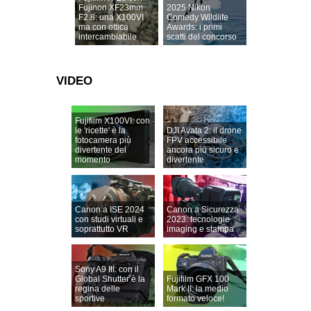
Fujinon XF23mm
2025 Nikon
F2.8: una X100VI
Comedy Wildlife
ma con ottica
Awards: i primi
intercambiabile
scatti del concorso
VIDEO
Fujifilm X100VI: con
le 'ricette' è la
DJI Avata 2: il drone
fotocamera più
FPV accessibile
divertente del
ancora più sicuro e
momento
divertente
Canon a ISE 2024
Canon a Sicurezza
con studi virtuali e
2023: tecnologie
soprattutto VR
imaging e stampa
Sony A9 III: con il
Global Shutter è la
Fujifilm GFX 100
regina delle
Mark II: la medio
sportive
formato veloce!