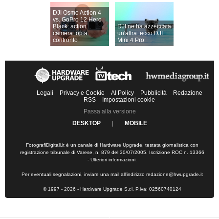
DJI Osmo Action 4
vs. GoPro 12 Hero
Black: action
DJI ne ha azzeccata
camera top a
un'altra: ecco DJI
confronto
Mini 4 Pro
Legali
Privacy e Cookie
AI Policy
Pubblicità
Redazione
RSS
Impostazioni cookie
Passa alla versione
DESKTOP
|
MOBILE
FotografiDigitali.it è un canale di Hardware Upgrade, testata giornalistica con
registrazione tribunale di Varese, n. 879 del 30/07/2005. Iscrizione ROC n. 13366
-
Ulteriori informazioni
.
Per eventuali segnalazioni, inviare una mail all'indirizzo
redazione@hwupgrade.it
© 1997 - 2026 - Hardware Upgrade S.r.l. P.iva: 02560740124