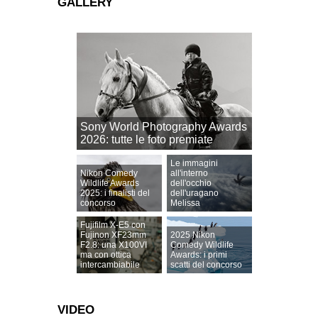
GALLERY
Sony World Photography Awards
2026: tutte le foto premiate
Le immagini
Nikon Comedy
all'interno
Wildlife Awards
dell'occhio
2025: i finalisti del
dell'uragano
concorso
Melissa
Fujifilm X-E5 con
Fujinon XF23mm
2025 Nikon
F2.8: una X100VI
Comedy Wildlife
ma con ottica
Awards: i primi
intercambiabile
scatti del concorso
VIDEO