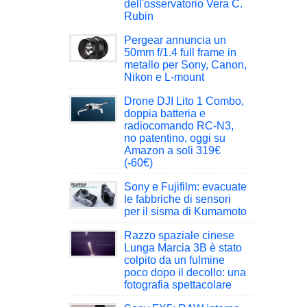
dell'osservatorio Vera C.
Rubin
Pergear annuncia un
50mm f/1.4 full frame in
metallo per Sony, Canon,
Nikon e L-mount
Drone DJI Lito 1 Combo,
doppia batteria e
radiocomando RC-N3,
no patentino, oggi su
Amazon a soli 319€
(-60€)
Sony e Fujifilm: evacuate
le fabbriche di sensori
per il sisma di Kumamoto
Razzo spaziale cinese
Lunga Marcia 3B è stato
colpito da un fulmine
poco dopo il decollo: una
fotografia spettacolare