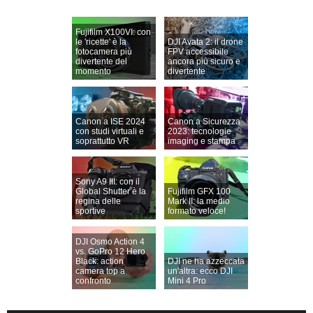
Fujifilm X100VI: con
le 'ricette' è la
DJI Avata 2: il drone
fotocamera più
FPV accessibile
divertente del
ancora più sicuro e
momento
divertente
Canon a ISE 2024
Canon a Sicurezza
con studi virtuali e
2023: tecnologie
soprattutto VR
imaging e stampa
Sony A9 III: con il
Global Shutter è la
Fujifilm GFX 100
regina delle
Mark II: la medio
sportive
formato veloce!
DJI Osmo Action 4
vs. GoPro 12 Hero
Black: action
DJI ne ha azzeccata
camera top a
un'altra: ecco DJI
confronto
Mini 4 Pro