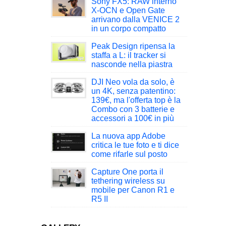
Sony FX5: RAW interno
X-OCN e Open Gate
arrivano dalla VENICE 2
in un corpo compatto
Peak Design ripensa la
staffa a L: il tracker si
nasconde nella piastra
DJI Neo vola da solo, è
un 4K, senza patentino:
139€, ma l'offerta top è la
Combo con 3 batterie e
accessori a 100€ in più
La nuova app Adobe
critica le tue foto e ti dice
come rifarle sul posto
Capture One porta il
tethering wireless su
mobile per Canon R1 e
R5 II