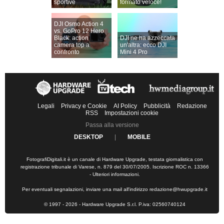
sportive
formato veloce!
DJI Osmo Action 4
vs. GoPro 12 Hero
Black: action
DJI ne ha azzeccata
camera top a
un'altra: ecco DJI
confronto
Mini 4 Pro
Legali
Privacy e Cookie
AI Policy
Pubblicità
Redazione
RSS
Impostazioni cookie
Passa alla versione
DESKTOP
|
MOBILE
FotografiDigitali.it è un canale di Hardware Upgrade, testata giornalistica con
registrazione tribunale di Varese, n. 879 del 30/07/2005. Iscrizione ROC n. 13366
-
Ulteriori informazioni
.
Per eventuali segnalazioni, inviare una mail all'indirizzo
redazione@hwupgrade.it
© 1997 - 2026 - Hardware Upgrade S.r.l. P.iva: 02560740124