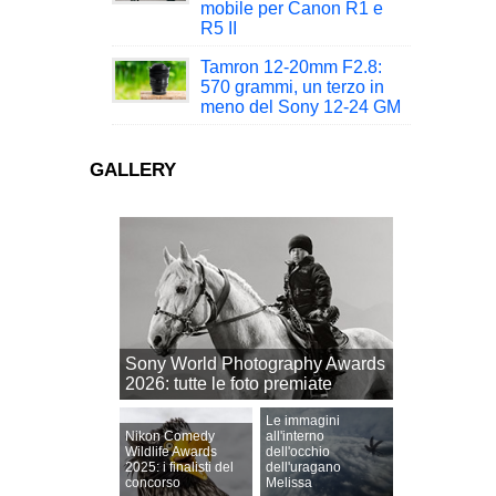
mobile per Canon R1 e
R5 II
Tamron 12-20mm F2.8:
570 grammi, un terzo in
meno del Sony 12-24 GM
GALLERY
Sony World Photography Awards
2026: tutte le foto premiate
Le immagini
Nikon Comedy
all'interno
Wildlife Awards
dell'occhio
2025: i finalisti del
dell'uragano
concorso
Melissa