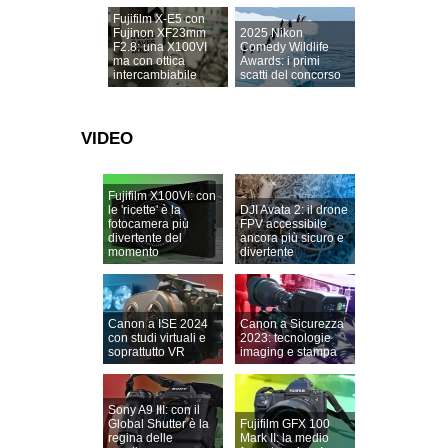
Fujifilm X-E5 con
Fujinon XF23mm
2025 Nikon
F2.8: una X100VI
Comedy Wildlife
ma con ottica
Awards: i primi
intercambiabile
scatti del concorso
VIDEO
Fujifilm X100VI: con
le 'ricette' è la
DJI Avata 2: il drone
fotocamera più
FPV accessibile
divertente del
ancora più sicuro e
momento
divertente
Canon a ISE 2024
Canon a Sicurezza
con studi virtuali e
2023: tecnologie
soprattutto VR
imaging e stampa
Sony A9 III: con il
Global Shutter è la
Fujifilm GFX 100
regina delle
Mark II: la medio