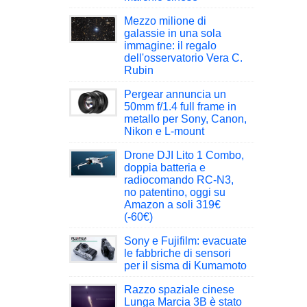
Mezzo milione di
galassie in una sola
immagine: il regalo
dell'osservatorio Vera C.
Rubin
Pergear annuncia un
50mm f/1.4 full frame in
metallo per Sony, Canon,
Nikon e L-mount
Drone DJI Lito 1 Combo,
doppia batteria e
radiocomando RC-N3,
no patentino, oggi su
Amazon a soli 319€
(-60€)
Sony e Fujifilm: evacuate
le fabbriche di sensori
per il sisma di Kumamoto
Razzo spaziale cinese
Lunga Marcia 3B è stato