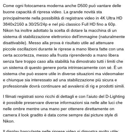
Come ogni fotocamera moderna anche D500 può vantare delle
buone capacità di ripresa video. La grande novità sta
principalmente nella possibilità di registrare video in 4K Ultra HD
3840x2160 a 30/25/24p e nel più classico Full HD fino a 60p.
Nikon ha inoltre adottato la scelta di dotare la macchina di un
sistema di stabilizzazione elettronico dell’immagine (naturalmente
disattivabile). Messo alla prova è risultato utile ad attenuare
piccole oscillazioni durante le riprese a mano libera fatte con una
certa accortezza, messo alla frusta riprendendo a mano libera
senza fare troppo caso alla stabilità ha dimostrato tutti i limiti che
un sistema di questo genere porta intrinsecamente con sé. È un
sistema che può essere utile in diverse situazioni ma videomaker
e chiunque sia interessato ad una stabilizzazione più sicura e
professionale dovrà continuare ad avvalersi di rig e prodotti simili.
I filmati registrati sono ricchi di dettagli e con l’aiuto del D-Lighting
è possibile preservare diverse informazioni sia nelle alte luci che
nelle ombre mentre una mano per ottenere direttamente on
camera il look gradito è data come sempre dai picture style di
Nikon.
Il display basculante nelle riprese video si dimostra molto utile;