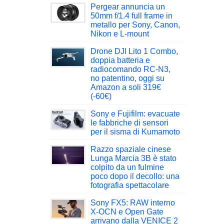
Pergear annuncia un
50mm f/1.4 full frame in
metallo per Sony, Canon,
Nikon e L-mount
Drone DJI Lito 1 Combo,
doppia batteria e
radiocomando RC-N3,
no patentino, oggi su
Amazon a soli 319€
(-60€)
Sony e Fujifilm: evacuate
le fabbriche di sensori
per il sisma di Kumamoto
Razzo spaziale cinese
Lunga Marcia 3B è stato
colpito da un fulmine
poco dopo il decollo: una
fotografia spettacolare
Sony FX5: RAW interno
X-OCN e Open Gate
arrivano dalla VENICE 2