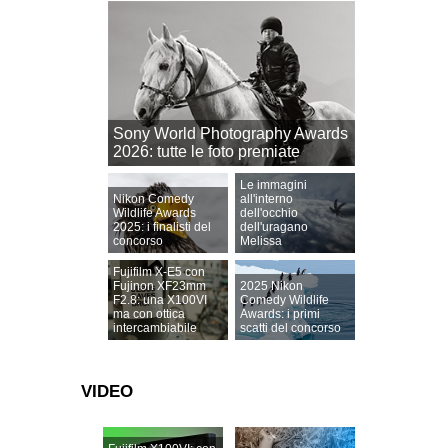
Sony World Photography Awards
2026: tutte le foto premiate
Le immagini
Nikon Comedy
all'interno
Wildlife Awards
dell'occhio
2025: i finalisti del
dell'uragano
concorso
Melissa
Fujifilm X-E5 con
Fujinon XF23mm
2025 Nikon
F2.8: una X100VI
Comedy Wildlife
ma con ottica
Awards: i primi
intercambiabile
scatti del concorso
VIDEO