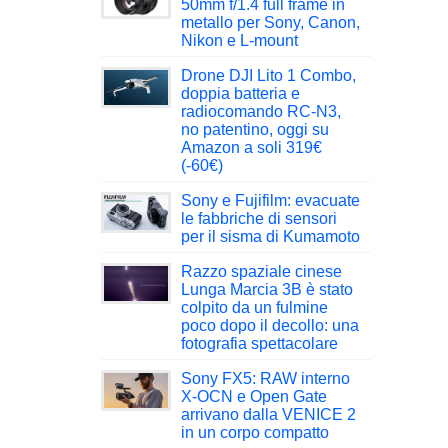
50mm f/1.4 full frame in
metallo per Sony, Canon,
Nikon e L-mount
Drone DJI Lito 1 Combo,
doppia batteria e
radiocomando RC-N3,
no patentino, oggi su
Amazon a soli 319€
(-60€)
Sony e Fujifilm: evacuate
le fabbriche di sensori
per il sisma di Kumamoto
Razzo spaziale cinese
Lunga Marcia 3B è stato
colpito da un fulmine
poco dopo il decollo: una
fotografia spettacolare
Sony FX5: RAW interno
X-OCN e Open Gate
arrivano dalla VENICE 2
in un corpo compatto