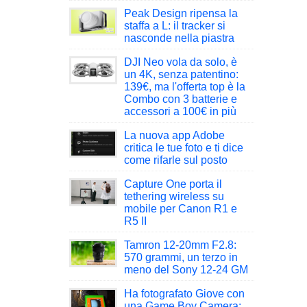
Peak Design ripensa la
staffa a L: il tracker si
nasconde nella piastra
DJI Neo vola da solo, è
un 4K, senza patentino:
139€, ma l'offerta top è la
Combo con 3 batterie e
accessori a 100€ in più
La nuova app Adobe
critica le tue foto e ti dice
come rifarle sul posto
Capture One porta il
tethering wireless su
mobile per Canon R1 e
R5 II
Tamron 12-20mm F2.8:
570 grammi, un terzo in
meno del Sony 12-24 GM
Ha fotografato Giove con
una Game Boy Camera: