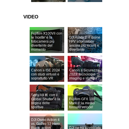
VIDEO
Fujifilm X100VI: con
le 'ricette' è la
DJI Avata 2: il drone
fotocamera più
FPV accessibile
divertente del
ancora più sicuro e
momento
divertente
Canon a ISE 2024
Canon a Sicurezza
con studi virtuali e
2023: tecnologie
soprattutto VR
imaging e stampa
Sony A9 III: con il
Global Shutter è la
Fujifilm GFX 100
regina delle
Mark II: la medio
sportive
formato veloce!
DJI Osmo Action 4
vs. GoPro 12 Hero
Black: action
DJI ne ha azzeccata