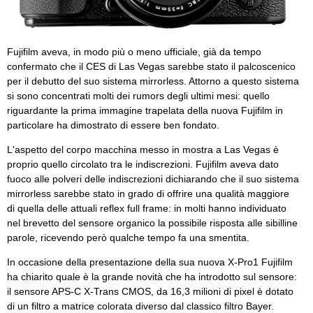
Fujifilm aveva, in modo più o meno ufficiale, già da tempo
confermato che il CES di Las Vegas sarebbe stato il palcoscenico
per il debutto del suo sistema mirrorless. Attorno a questo sistema
si sono concentrati molti dei rumors degli ultimi mesi: quello
riguardante la prima immagine trapelata della nuova Fujifilm in
particolare ha dimostrato di essere ben fondato.
L'aspetto del corpo macchina messo in mostra a Las Vegas è
proprio quello circolato tra le indiscrezioni. Fujifilm aveva dato
fuoco alle polveri delle indiscrezioni dichiarando che il suo sistema
mirrorless sarebbe stato in grado di offrire una qualità maggiore
di quella delle attuali reflex full frame: in molti hanno individuato
nel brevetto del sensore organico la possibile risposta alle sibilline
parole, ricevendo però qualche tempo fa una smentita.
In occasione della presentazione della sua nuova X-Pro1 Fujifilm
ha chiarito quale è la grande novità che ha introdotto sul sensore:
il sensore APS-C X-Trans CMOS, da 16,3 milioni di pixel è dotato
di un filtro a matrice colorata diverso dal classico filtro Bayer.