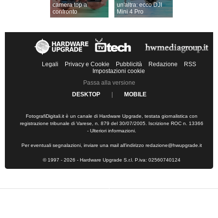
camera top a
un'altra: ecco DJI
confronto
Mini 4 Pro
Legali
Privacy e Cookie
Pubblicità
Redazione
RSS
Impostazioni cookie
Passa alla versione
DESKTOP
|
MOBILE
FotografiDigitali.it è un canale di Hardware Upgrade, testata giornalistica con
registrazione tribunale di Varese, n. 879 del 30/07/2005. Iscrizione ROC n. 13366
-
Ulteriori informazioni
.
Per eventuali segnalazioni, inviare una mail all'indirizzo
redazione@hwupgrade.it
© 1997 - 2026 - Hardware Upgrade S.r.l. P.iva: 02560740124