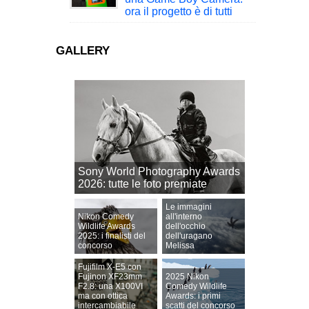
ora il progetto è di tutti
GALLERY
Sony World Photography Awards
2026: tutte le foto premiate
Le immagini
Nikon Comedy
all'interno
Wildlife Awards
dell'occhio
2025: i finalisti del
dell'uragano
concorso
Melissa
Fujifilm X-E5 con
Fujinon XF23mm
2025 Nikon
F2.8: una X100VI
Comedy Wildlife
ma con ottica
Awards: i primi
intercambiabile
scatti del concorso