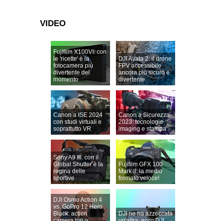
VIDEO
Fujifilm X100VI: con
le 'ricette' è la
DJI Avata 2: il drone
fotocamera più
FPV accessibile
divertente del
ancora più sicuro e
momento
divertente
Canon a ISE 2024
Canon a Sicurezza
con studi virtuali e
2023: tecnologie
soprattutto VR
imaging e stampa
Sony A9 III: con il
Global Shutter è la
Fujifilm GFX 100
regina delle
Mark II: la medio
sportive
formato veloce!
DJI Osmo Action 4
vs. GoPro 12 Hero
Black: action
DJI ne ha azzeccata
camera top a
un'altra: ecco DJI