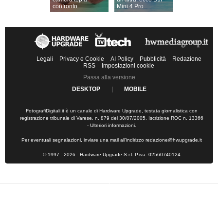
confronto
Mini 4 Pro
Legali
Privacy e Cookie
AI Policy
Pubblicità
Redazione
RSS
Impostazioni cookie
Passa alla versione
DESKTOP
|
MOBILE
FotografiDigitali.it è un canale di Hardware Upgrade, testata giornalistica con
registrazione tribunale di Varese, n. 879 del 30/07/2005. Iscrizione ROC n. 13366
-
Ulteriori informazioni
.
Per eventuali segnalazioni, inviare una mail all'indirizzo
redazione@hwupgrade.it
© 1997 - 2026 - Hardware Upgrade S.r.l. P.iva: 02560740124