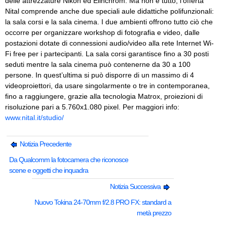
delle attrezzature Nikon ed Elinchrom. Ma non è tutto, l’offerta
Nital comprende anche due speciali aule didattiche polifunzionali:
la sala corsi e la sala cinema. I due ambienti offrono tutto ciò che
occorre per organizzare workshop di fotografia e video, dalle
postazioni dotate di connessioni audio/video alla rete Internet Wi-
Fi free per i partecipanti. La sala corsi garantisce fino a 30 posti
seduti mentre la sala cinema può contenerne da 30 a 100
persone. In quest’ultima si può disporre di un massimo di 4
videoproiettori, da usare singolarmente o tre in contemporanea,
fino a raggiungere, grazie alla tecnologia Matrox, proiezioni di
risoluzione pari a 5.760x1.080 pixel. Per maggiori info:
www.nital.it/studio/
Notizia Precedente
Da Qualcomm la fotocamera che riconosce
scene e oggetti che inquadra
Notizia Successiva
Nuovo Tokina 24-70mm f/2.8 PRO FX: standard a
metà prezzo