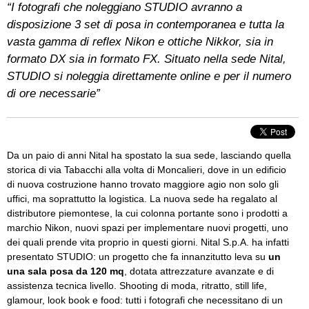
“I fotografi che noleggiano STUDIO avranno a
disposizione 3 set di posa in contemporanea e tutta la
vasta gamma di reflex Nikon e ottiche Nikkor, sia in
formato DX sia in formato FX. Situato nella sede Nital,
STUDIO si noleggia direttamente online e per il numero
di ore necessarie”
Da un paio di anni Nital ha spostato la sua sede, lasciando quella
storica di via Tabacchi alla volta di Moncalieri, dove in un edificio
di nuova costruzione hanno trovato maggiore agio non solo gli
uffici, ma soprattutto la logistica. La nuova sede ha regalato al
distributore piemontese, la cui colonna portante sono i prodotti a
marchio Nikon, nuovi spazi per implementare nuovi progetti, uno
dei quali prende vita proprio in questi giorni. Nital S.p.A. ha infatti
presentato STUDIO: un progetto che fa innanzitutto leva su
un
una sala posa da 120 mq
, dotata attrezzature avanzate e di
assistenza tecnica livello. Shooting di moda, ritratto, still life,
glamour, look book e food: tutti i fotografi che necessitano di un