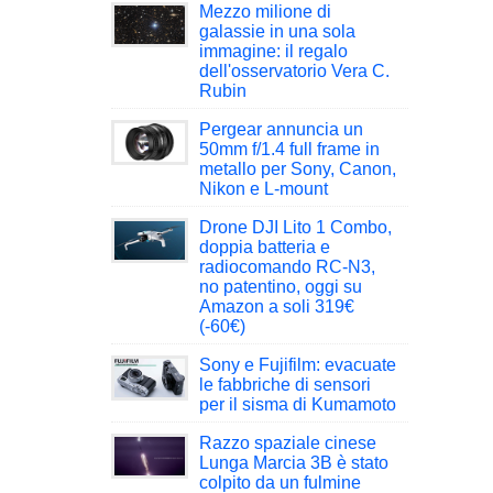
Mezzo milione di
galassie in una sola
immagine: il regalo
dell'osservatorio Vera C.
Rubin
Pergear annuncia un
50mm f/1.4 full frame in
metallo per Sony, Canon,
Nikon e L-mount
Drone DJI Lito 1 Combo,
doppia batteria e
radiocomando RC-N3,
no patentino, oggi su
Amazon a soli 319€
(-60€)
Sony e Fujifilm: evacuate
le fabbriche di sensori
per il sisma di Kumamoto
Razzo spaziale cinese
Lunga Marcia 3B è stato
colpito da un fulmine