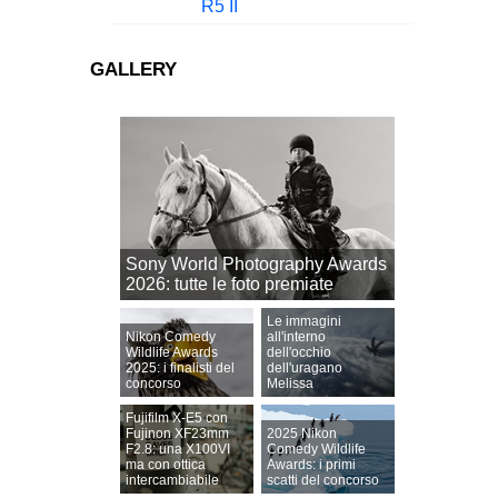
R5 II
GALLERY
Sony World Photography Awards
2026: tutte le foto premiate
Le immagini
Nikon Comedy
all'interno
Wildlife Awards
dell'occhio
2025: i finalisti del
dell'uragano
concorso
Melissa
Fujifilm X-E5 con
Fujinon XF23mm
2025 Nikon
F2.8: una X100VI
Comedy Wildlife
ma con ottica
Awards: i primi
intercambiabile
scatti del concorso