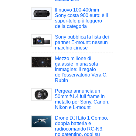
Il nuovo 100-400mm
Sony costa 900 euro: è il
super-tele più leggero
della categoria
Sony pubblica la lista dei
partner E-mount: nessun
marchio cinese
Mezzo milione di
galassie in una sola
immagine: il regalo
dell'osservatorio Vera C.
Rubin
Pergear annuncia un
50mm f/1.4 full frame in
metallo per Sony, Canon,
Nikon e L-mount
Drone DJI Lito 1 Combo,
doppia batteria e
radiocomando RC-N3,
no patentino, oggi su