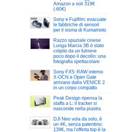
Amazon a soli 319€
(-60€)
Sony e Fujifilm: evacuate
le fabbriche di sensori
per il sisma di Kumamoto
Razzo spaziale cinese
Lunga Marcia 3B è stato
colpito da un fulmine
poco dopo il decollo: una
fotografia spettacolare
Sony FX5: RAW interno
X-OCN e Open Gate
arrivano dalla VENICE 2
in un corpo compatto
Peak Design ripensa la
staffa a L: il tracker si
nasconde nella piastra
DJI Neo vola da solo, è
un 4K, senza patentino:
139€, ma l'offerta top è la