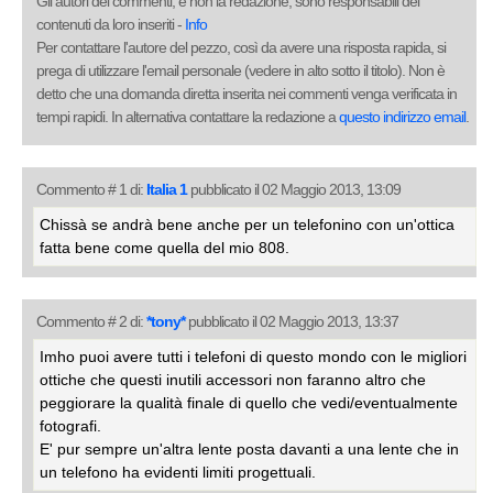
Gli autori dei commenti, e non la redazione, sono responsabili dei
contenuti da loro inseriti -
Info
Per contattare l'autore del pezzo, così da avere una risposta rapida, si
prega di utilizzare l'email personale (vedere in alto sotto il titolo). Non è
detto che una domanda diretta inserita nei commenti venga verificata in
tempi rapidi. In alternativa contattare la redazione a
questo indirizzo email
.
Commento # 1 di:
Italia 1
pubblicato il 02 Maggio 2013, 13:09
Chissà se andrà bene anche per un telefonino con un'ottica
fatta bene come quella del mio 808.
Commento # 2 di:
*tony*
pubblicato il 02 Maggio 2013, 13:37
Imho puoi avere tutti i telefoni di questo mondo con le migliori
ottiche che questi inutili accessori non faranno altro che
peggiorare la qualità finale di quello che vedi/eventualmente
fotografi.
E' pur sempre un'altra lente posta davanti a una lente che in
un telefono ha evidenti limiti progettuali.