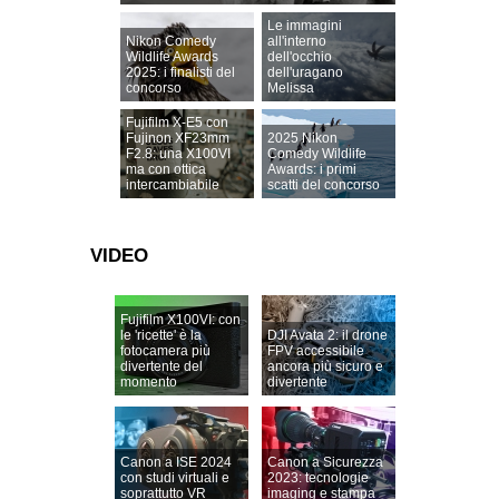
Le immagini
Nikon Comedy
all'interno
Wildlife Awards
dell'occhio
2025: i finalisti del
dell'uragano
concorso
Melissa
Fujifilm X-E5 con
Fujinon XF23mm
2025 Nikon
F2.8: una X100VI
Comedy Wildlife
ma con ottica
Awards: i primi
intercambiabile
scatti del concorso
VIDEO
Fujifilm X100VI: con
le 'ricette' è la
DJI Avata 2: il drone
fotocamera più
FPV accessibile
divertente del
ancora più sicuro e
momento
divertente
Canon a ISE 2024
Canon a Sicurezza
con studi virtuali e
2023: tecnologie
soprattutto VR
imaging e stampa