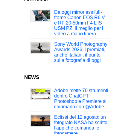
Da oggi mirrorless full-
frame Canon EOS R6 V
e RF 20-50mm F4 L IS
USM PZ, il meglio per i
video a mano libera
Sony World Photography
Awards 2026: i premiati,
anche italiani, il punto
sulla fotografia di oggi
NEWS
Adobe mette 70 strumenti
dentro ChatGPT:
Photoshop e Premiere si
chiamano con @Adobe
Eclissi del 12 agosto: un
fotografo NASA ha scritto
l'app che comanda le
fotocamere