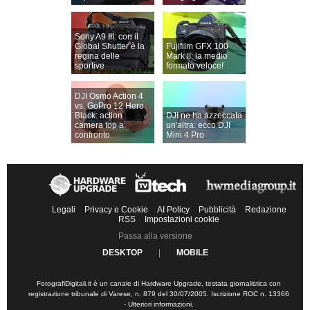
Sony A9 III: con il
Global Shutter è la
Fujifilm GFX 100
regina delle
Mark II: la medio
sportive
formato veloce!
DJI Osmo Action 4
vs. GoPro 12 Hero
Black: action
DJI ne ha azzeccata
camera top a
un'altra: ecco DJI
confronto
Mini 4 Pro
Legali
Privacy e Cookie
AI Policy
Pubblicità
Redazione
RSS
Impostazioni cookie
Passa alla versione
DESKTOP
|
MOBILE
FotografiDigitali.it è un canale di Hardware Upgrade, testata giornalistica con
registrazione tribunale di Varese, n. 879 del 30/07/2005. Iscrizione ROC n. 13366
-
Ulteriori informazioni
.